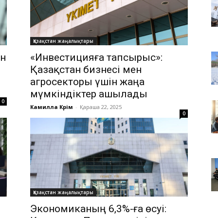
Қазақстан жаңалықтары
ін
«Инвестицияға тапсырыс»:
Қазақстан бизнесі мен
агросекторы үшін жаңа
мүмкіндіктер ашылады
0
Камилла Кәрім
-
Қараша 22, 2025
0
Қазақстан жаңалықтары
Экономиканың 6,3%-ға өсуі: