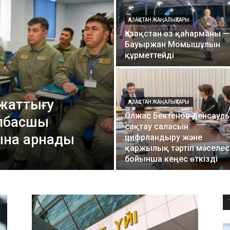
ҚАЗАҚСТАН ЖАҢАЛЫҚТАРЫ
Қазақстан өз қаһарманы —
Бауыржан Момышұлын
құрметтейді
-жаттығу
ҚАЗАҚСТАН ЖАҢАЛЫҚТАРЫ
Олжас Бектенов денсаул
лбасшы
сақтау саласын
на арнады
цифрландыру және
қаржылық тәртіп мәселес
бойынша кеңес өткізді