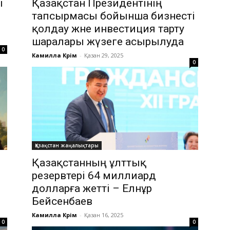
ы
Қазақстан Президентінің
тапсырмасы бойынша бизнесті
қолдау және инвестиция тарту
шаралары жүзеге асырылуда
0
Камилла Кәрім
-
Қазан 29, 2025
0
Қазақстан жаңалықтары
Қазақстанның ұлттық
резервтері 64 миллиард
долларға жетті – Елнұр
Бейсенбаев
Камилла Кәрім
-
Қазан 16, 2025
0
0