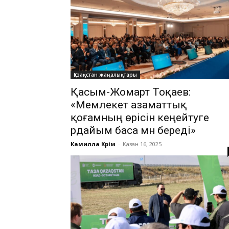
Қазақстан жаңалықтары
Қасым-Жомарт Тоқаев:
«Мемлекет азаматтық
қоғамның өрісін кеңейтуге
әрдайым баса мән береді»
Камилла Кәрім
-
Қазан 16, 2025