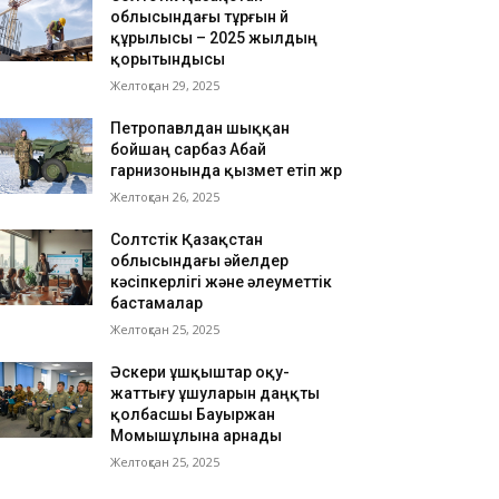
облысындағы тұрғын үй
құрылысы – 2025 жылдың
қорытындысы
Желтоқсан 29, 2025
Петропавлдан шыққан
бойшаң сарбаз Абай
гарнизонында қызмет етіп жүр
Желтоқсан 26, 2025
Солтүстік Қазақстан
облысындағы әйелдер
кәсіпкерлігі және әлеуметтік
бастамалар
Желтоқсан 25, 2025
Әскери ұшқыштар оқу-
жаттығу ұшуларын даңқты
қолбасшы Бауыржан
Момышұлына арнады
Желтоқсан 25, 2025