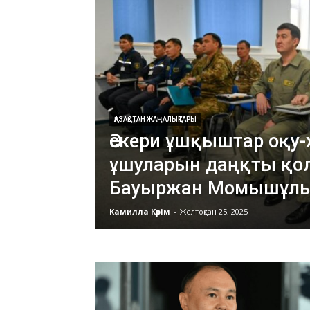
ҚАЗАҚСТАН ЖАҢАЛЫҚТАРЫ
Әскери ұшқыштар оқу
ұшуларын даңқты қо
Бауыржан Момышұлы
Камилла Кәрім
-
Желтоқсан 25, 2025