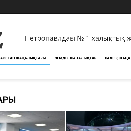
Петропавлдағы № 1 халықтық 
ЗАҚСТАН ЖАҢАЛЫҚТАРЫ
ӘЛЕМДІК ЖАҢАЛЫҚТАР
ХАЛЫҚ ЖАҢА
ТАРЫ