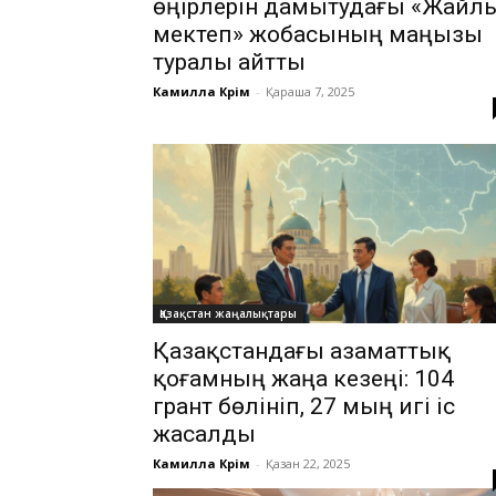
өңірлерін дамытудағы «Жайл
мектеп» жобасының маңызы
туралы айтты
Камилла Кәрім
-
Қараша 7, 2025
Қазақстан жаңалықтары
Қазақстандағы азаматтық
қоғамның жаңа кезеңі: 104
грант бөлініп, 27 мың игі іс
жасалды
Камилла Кәрім
-
Қазан 22, 2025