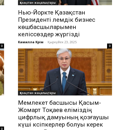
Қазақстан жаңалықтары
Нью-Йоркте Қазақстан
Президенті әлемдік бизнес
көшбасшыларымен
келіссөздер жүргізді
Камилла Кәрім
-
Қыркүйек 23, 2025
0
0
Қазақстан жаңалықтары
Мемлекет басшысы Қасым-
Жомарт Тоқаев еліміздің
цифрлық дамуының қозғаушы
күші кәсіпкерлер болуы керек
0