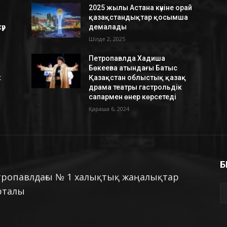
2025 жылы Астана күніне орай
қазақстандықтар қосымша
үр
демалады
Шілде 2, 2025
Петропавлда Хадиша
Бөкеева атындағы Батыс
к
Қазақстан облыстық қазақ
драма театры гастрольдік
сапармен өнер көрсетеді
Қараша 6, 2024
Б
тропавлдағы № 1 халықтық жаңалықтар
рталы