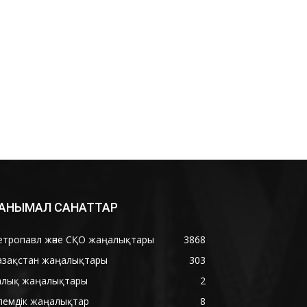
АНЫМАЛ САНАТТАР
етропавл және СҚО жаңалықтары
3868
азақстан жаңалықтары
303
алық жаңалықтары
2
лемдік жаңалықтар
8