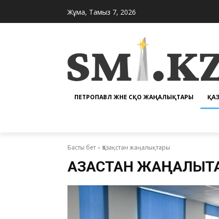
Жұма, Тамыз 7, 2026
ПЕТРОПАВЛ ЖӘНЕ СҚО ЖАҢАЛЫҚТАРЫ
ҚА
Басты бет
Қазақстан жаңалықтары
ҚАЗАҚСТАН ЖАҢАЛЫҚ