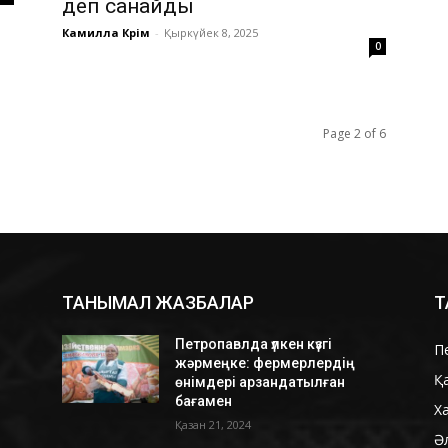
деп санайды
Камилла Кәрім
-
Қыркүйек 8, 2025
0
Page 2 of 6
ТАНЫМАЛ ЖАЗБАЛАР
Т
Петропавлда үлкен күзгі
П
жәрмеңке: фермерлердің
Қ
өнімдері арзандатылған
бағамен
Х
Қазан 21, 2024
Ә