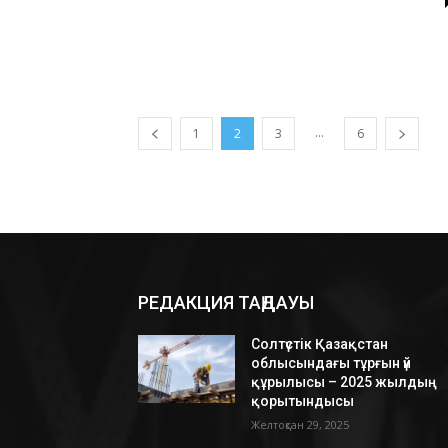
...
1
2
3
6
РЕДАКЦИЯ ТАҢДАУЫ
Солтүстік Қазақстан
облысындағы тұрғын үй
құрылысы – 2025 жылдың
қорытындысы
Желтоқсан 29, 2025