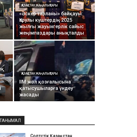
ҚАЗАҚСТАН ЖАҢАЛЫҚТАРЫ
«Әскер тарланы» байқауы:
Қарулы күштердің 2025
жылғы жауынгерлік сайыс
жеңімпаздары анықталды
ық
ҚАЗАҚСТАН ЖАҢАЛЫҚТАРЫ
ІІМ жол қозғалысына
і
қатысушыларға үндеу
жасады
ТАНЫМАЛ
Солтүстік Қазақстан