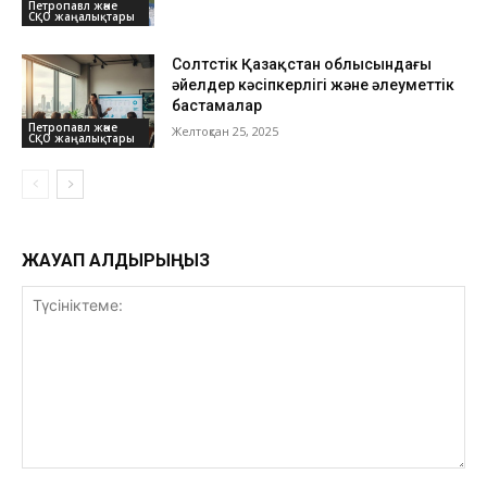
Петропавл және
СҚО жаңалықтары
Солтүстік Қазақстан облысындағы
әйелдер кәсіпкерлігі және әлеуметтік
бастамалар
Петропавл және
Желтоқсан 25, 2025
СҚО жаңалықтары
ЖАУАП ҚАЛДЫРЫҢЫЗ
Түсініктеме: