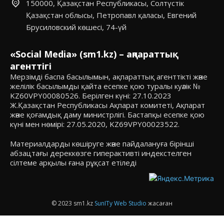
150000, Қазақстан Республикасы, Солтүстік
Қазақстан облысы, Петропавл қаласы, Евгений
Брусиловский көшесі, 74-үй
«Social Media» (sm1.kz) – ақпараттық
агенттігі
Мерзімді баспа басылымын, ақпараттық агенттікті және
желілік басылымды қайта есепке қою туралы куәлік №
KZ60VPY00080526. Берілген күні: 27.10.2023
Ж.Қазақстан Республикасы Ақпарат комитеті, Ақпарат
және қоғамдық даму министрлігі. Бастапқы есепке қою
күні мен нөмірі: 27.05.2020, KZ69VPY00023522.
Материалдарды көшіруге және пайдалануға бірінші
абзацтағы дереккөзге гиперактивті индекстелген
сілтеме арқылы ғана рұқсат етіледі
© 2023 sm1.kz
SunITy Web Studio
жасаған