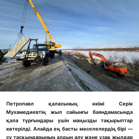
Петропавл қаласының әкімі Серік
Мухамедиевтің жыл сайынғы баяндамасында
қала тұрғындары үшін маңызды тақырыптар
көтерілді. Алайда ең басты мәселелердің бірі —
су тасқындарының алдын алу және ұзақ жылдар