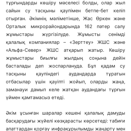
тұрғындарды көшіру мәселесі болды, олар жыл
сайын су тасқыны қаупімен бетпе-бет келіп
отырған. Әкімнің мәліметінше, Жас Өркен және
Орталык микрорайондарында 162 пәтер салу
жұмыстары жүргізілуде. Жұмысты сенімді
қалалық компаниялар – «Зерттеу» ЖШС және
«Альфа-Север» ЖШС атқарып жатыр. Көшіру
жұмыстары биылғы жылдың соңына дейін
басталады деп жоспарлануда. Бұл қадам су
тасқыны қаупіндегі аудандарда тұратын
отбасылар үшін қауіпті жойып, оларды жаңа,
заманауи дамып келе жатқан аудандағы тұрғын
үймен қамтамасыз етеді.
Әкім ұсынған шаралар кешені қалалық дамуды
басқарудағы жүйелі көзқарасты көрсетеді: табиғи
апаттардан қорғау инфрақұрылымды жаңарту мен