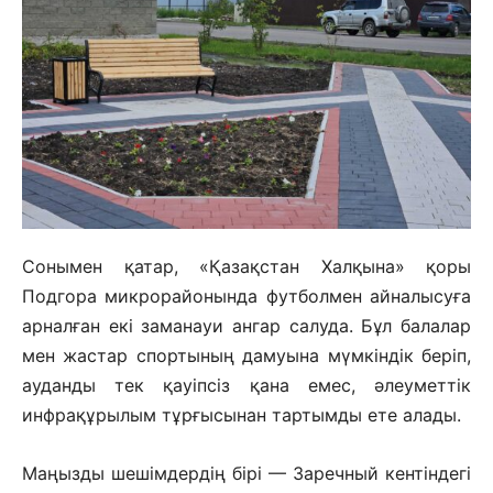
Сонымен қатар, «Қазақстан Халқына» қоры
Подгора микрорайонында футболмен айналысуға
арналған екі заманауи ангар салуда. Бұл балалар
мен жастар спортының дамуына мүмкіндік беріп,
ауданды тек қауіпсіз қана емес, әлеуметтік
инфрақұрылым тұрғысынан тартымды ете алады.
Маңызды шешімдердің бірі — Заречный кентіндегі