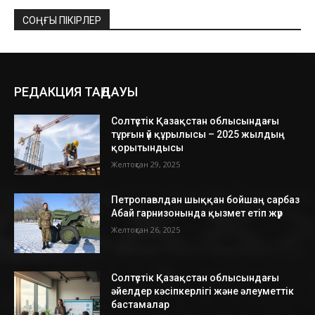
СОҢҒЫ ПІКІРЛЕР
РЕДАКЦИЯ ТАҢДАУЫ
Солтүстік Қазақстан облысындағы
тұрғын үй құрылысы – 2025 жылдың
қорытындысы
Желтоқсан 29, 2025
Петропавлдан шыққан бойшаң сарбаз
Абай гарнизонында қызмет етіп жүр
Желтоқсан 26, 2025
Солтүстік Қазақстан облысындағы
әйелдер кәсіпкерлігі және әлеуметтік
бастамалар