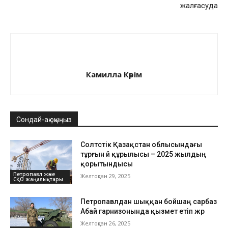
жалғасуда
Камилла Кәрім
Сондай-ақ оқыңыз
Солтүстік Қазақстан облысындағы
тұрғын үй құрылысы – 2025 жылдың
қорытындысы
Петропавл және
Желтоқсан 29, 2025
СҚО жаңалықтары
Петропавлдан шыққан бойшаң сарбаз
Абай гарнизонында қызмет етіп жүр
Желтоқсан 26, 2025