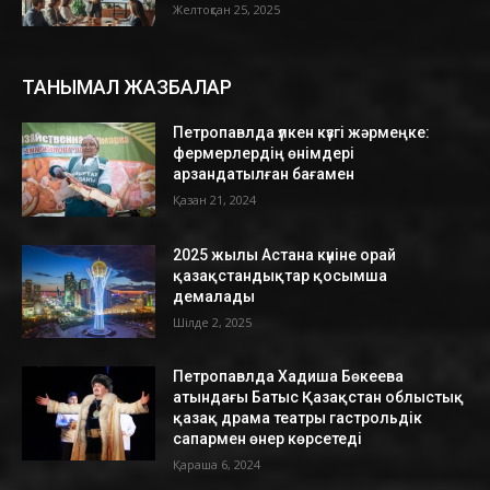
Желтоқсан 25, 2025
ТАНЫМАЛ ЖАЗБАЛАР
Петропавлда үлкен күзгі жәрмеңке:
фермерлердің өнімдері
арзандатылған бағамен
Қазан 21, 2024
2025 жылы Астана күніне орай
қазақстандықтар қосымша
демалады
Шілде 2, 2025
Петропавлда Хадиша Бөкеева
атындағы Батыс Қазақстан облыстық
қазақ драма театры гастрольдік
сапармен өнер көрсетеді
Қараша 6, 2024