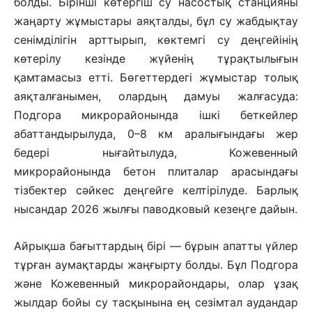
болды. Бірінші көтергіш су насостық станцияны
жаңарту жұмыстары аяқталды, бұл су жабдықтау
сенімділігін арттырып, көктемгі су деңгейінің
көтерілу кезінде жүйенің тұрақтылығын
қамтамасыз етті. Бөгеттердегі жұмыстар толық
аяқталғанымен, олардың дамуы жалғасуда:
Подгора микрорайонында ішкі беткейлер
абаттандырылуда, 0–8 км аралығындағы жер
бедері нығайтылуда, Кожевенный
микрорайонында бетон плиталар арасындағы
тізбектер сәйкес деңгейге келтірілуде. Барлық
нысандар 2026 жылғы паводковый кезеңге дайын.
Айрықша бағыттардың бірі — бұрын апатты үйлер
тұрған аумақтарды жаңғырту болды. Бұл Подгора
және Кожевенный микрорайондары, олар ұзақ
жылдар бойы су тасқынына ең сезімтал аудандар