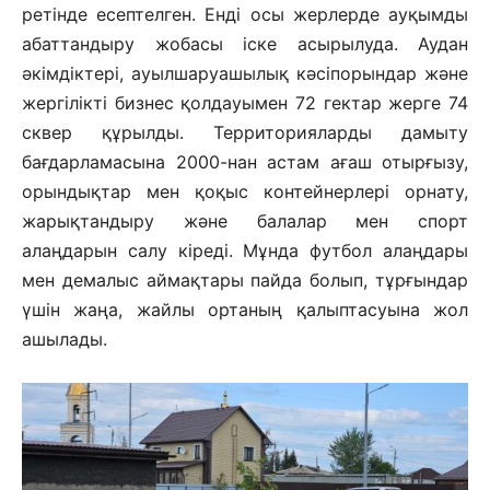
ретінде есептелген. Енді осы жерлерде ауқымды
абаттандыру жобасы іске асырылуда. Аудан
әкімдіктері, ауылшаруашылық кәсіпорындар және
жергілікті бизнес қолдауымен 72 гектар жерге 74
сквер құрылды. Территорияларды дамыту
бағдарламасына 2000-нан астам ағаш отырғызу,
орындықтар мен қоқыс контейнерлері орнату,
жарықтандыру және балалар мен спорт
алаңдарын салу кіреді. Мұнда футбол алаңдары
мен демалыс аймақтары пайда болып, тұрғындар
үшін жаңа, жайлы ортаның қалыптасуына жол
ашылады.