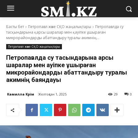
Басты бет
Петропавл және СҚО жаңалықтары
Петропавлда су
тасқындарына қарсы шаралар мен қауіпке ұшыраған
микрорайондарды абаттандыру туралы акимнің...
Петропавл және СҚО жаңалықтары
Петропавлда су тасқындарына қарсы
шаралар мен қауіпке ұшыраған
микрорайондарды абаттандыру туралы
акимнің баяндауы
Камилла Кәрім
Желтоқсан 1, 2025
29
0