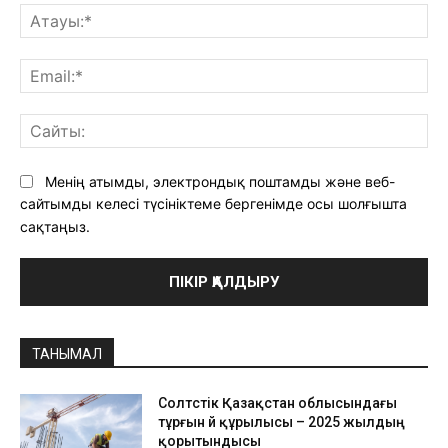
Ат
Ema
Са
Менің атымды, электрондық поштамды және веб-
сайтымды келесі түсініктеме бергенімде осы шолғышта
сақтаңыз.
ТАНЫМАЛ
Солтүстік Қазақстан облысындағы
тұрғын үй құрылысы – 2025 жылдың
қорытындысы