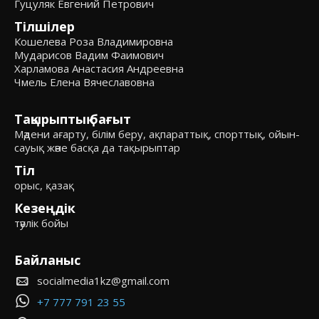
Гуцуляк Евгений Петрович
Тілшілер
Кошелева Роза Владимировна
Мударисов Вадим Фаимович
Харламова Анастасия Андреевна
Чмель Елена Вячеславовна
Тақырыптық бағыт
Мәдени ағарту, білім беру, ақпараттық, спорттық, ойын-
сауық және басқа да тақырыптар
Тіл
орыс, қазақ
Кезеңдік
тәулік бойы
Байланыс
socialmedia1kz@gmail.com
+7 777 791 23 55