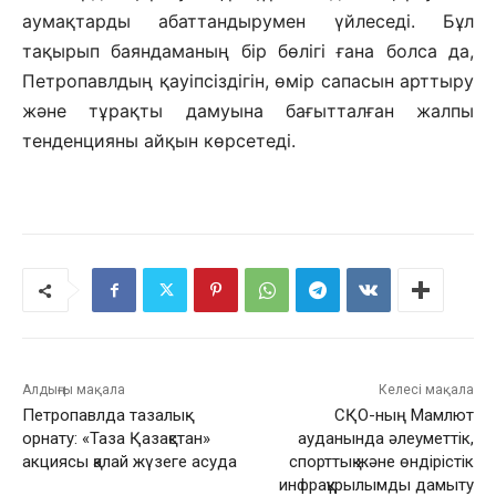
аумақтарды абаттандырумен үйлеседі. Бұл
тақырып баяндаманың бір бөлігі ғана болса да,
Петропавлдың қауіпсіздігін, өмір сапасын арттыру
және тұрақты дамуына бағытталған жалпы
тенденцияны айқын көрсетеді.
Алдыңғы мақала
Келесі мақала
Петропавлда тазалық
СҚО-ның Мамлют
орнату: «Таза Қазақстан»
ауданында әлеуметтік,
акциясы қалай жүзеге асуда
спорттық және өндірістік
инфрақұрылымды дамыту