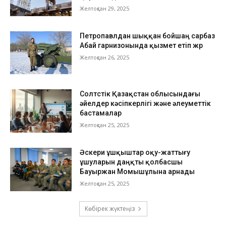
Желтоқсан 29, 2025
Петропавлдан шыққан бойшаң сарбаз
Абай гарнизонында қызмет етіп жүр
Желтоқсан 26, 2025
Солтүстік Қазақстан облысындағы
әйелдер кәсіпкерлігі және әлеуметтік
бастамалар
Желтоқсан 25, 2025
Әскери ұшқыштар оқу-жаттығу
ұшуларын даңқты қолбасшы
Бауыржан Момышұлына арнады
Желтоқсан 25, 2025
Көбірек жүктеңіз