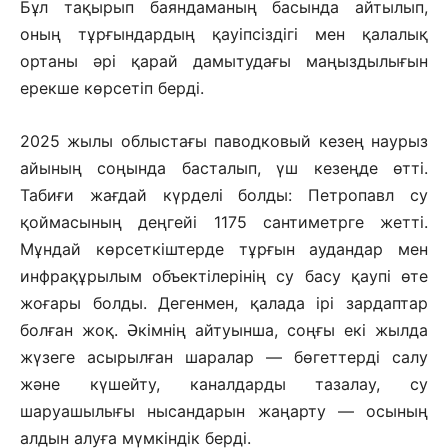
Бұл тақырып баяндаманың басында айтылып,
оның тұрғындардың қауіпсіздігі мен қалалық
ортаны әрі қарай дамытудағы маңыздылығын
ерекше көрсетіп берді.
2025 жылы облыстағы паводковый кезең наурыз
айының соңында басталып, үш кезеңде өтті.
Табиғи жағдай күрделі болды: Петропавл су
қоймасының деңгейі 1175 сантиметрге жетті.
Мұндай көрсеткіштерде тұрғын аудандар мен
инфрақұрылым объектілерінің су басу қаупі өте
жоғары болды. Дегенмен, қалада ірі зардаптар
болған жоқ. Әкімнің айтуынша, соңғы екі жылда
жүзеге асырылған шаралар — бөгеттерді салу
және күшейту, каналдарды тазалау, су
шаруашылығы нысандарын жаңарту — осының
алдын алуға мүмкіндік берді.