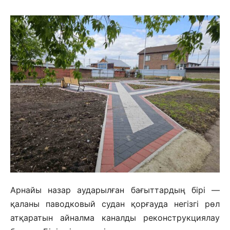
Арнайы назар аударылған бағыттардың бірі —
қаланы паводковый судан қорғауда негізгі рөл
атқаратын айналма каналды реконструкциялау