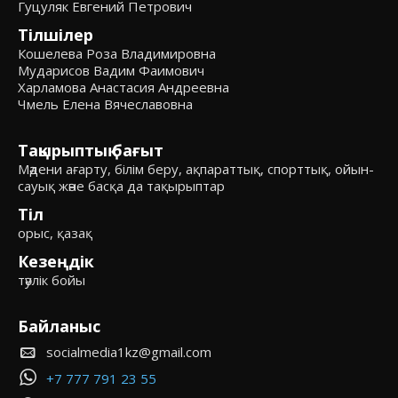
Гуцуляк Евгений Петрович
Тілшілер
Кошелева Роза Владимировна
Мударисов Вадим Фаимович
Харламова Анастасия Андреевна
Чмель Елена Вячеславовна
Тақырыптық бағыт
Мәдени ағарту, білім беру, ақпараттық, спорттық, ойын-
сауық және басқа да тақырыптар
Тіл
орыс, қазақ
Кезеңдік
тәулік бойы
Байланыс
socialmedia1kz@gmail.com
+7 777 791 23 55