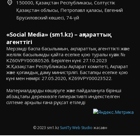
150000, Қазақстан Республикасы, Солтүстік
Қазақстан облысы, Петропавл қаласы, Евгений
Брусиловский көшесі, 74-үй
«Social Media» (sm1.kz) – ақпараттық
агенттігі
Мерзімді баспа басылымын, ақпараттық агенттікті және
желілік басылымды қайта есепке қою туралы куәлік №
KZ60VPY00080526. Берілген күні: 27.10.2023
Ж.Қазақстан Республикасы Ақпарат комитеті, Ақпарат
және қоғамдық даму министрлігі. Бастапқы есепке қою
күні мен нөмірі: 27.05.2020, KZ69VPY00023522.
Материалдарды көшіруге және пайдалануға бірінші
абзацтағы дереккөзге гиперактивті индекстелген
сілтеме арқылы ғана рұқсат етіледі
© 2023 sm1.kz
SunITy Web Studio
жасаған