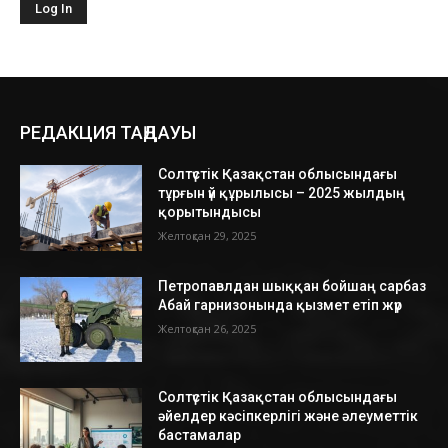
РЕДАКЦИЯ ТАҢДАУЫ
Солтүстік Қазақстан облысындағы
тұрғын үй құрылысы – 2025 жылдың
қорытындысы
Желтоқсан 29, 2025
Петропавлдан шыққан бойшаң сарбаз
Абай гарнизонында қызмет етіп жүр
Желтоқсан 26, 2025
Солтүстік Қазақстан облысындағы
әйелдер кәсіпкерлігі және әлеуметтік
бастамалар