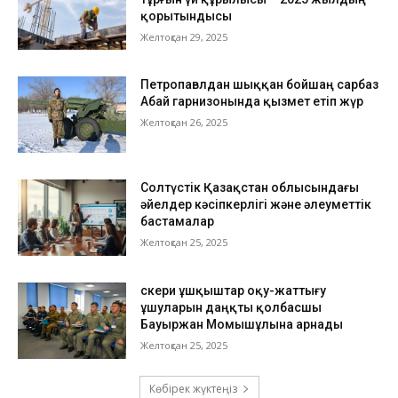
қорытындысы
Желтоқсан 29, 2025
Петропавлдан шыққан бойшаң сарбаз
Абай гарнизонында қызмет етіп жүр
Желтоқсан 26, 2025
Солтүстік Қазақстан облысындағы
әйелдер кәсіпкерлігі және әлеуметтік
бастамалар
Желтоқсан 25, 2025
Әскери ұшқыштар оқу-жаттығу
ұшуларын даңқты қолбасшы
Бауыржан Момышұлына арнады
Желтоқсан 25, 2025
Көбірек жүктеңіз