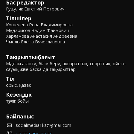
Бас редактор
Гуцуляк Евгений Петрович
Тілшілер
Кошелева Роза Владимировна
Мударисов Вадим Фаимович
Харламова Анастасия Андреевна
Чмель Елена Вячеславовна
Тақырыптық бағыт
Мәдени ағарту, білім беру, ақпараттық, спорттық, ойын-
сауық және басқа да тақырыптар
Тіл
орыс, қазақ
Кезеңдік
тәулік бойы
Байланыс
socialmedia1kz@gmail.com