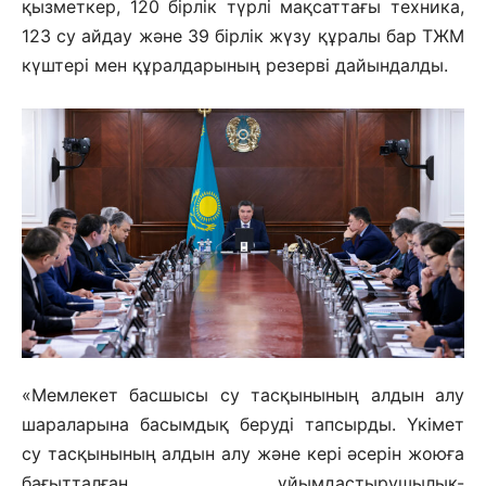
қызметкер, 120 бірлік түрлі мақсаттағы техника,
123 су айдау және 39 бірлік жүзу құралы бар ТЖМ
күштері мен құралдарының резерві дайындалды.
«Мемлекет басшысы су тасқынының алдын алу
шараларына басымдық беруді тапсырды. Үкімет
су тасқынының алдын алу және кері әсерін жоюға
бағытталған ұйымдастырушылық-