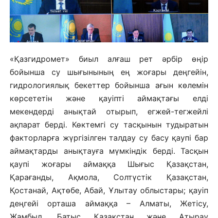
«Қазгидромет» биыл алғаш рет әрбір өңір
бойынша су шығынының ең жоғары деңгейін,
гидрологиялық бекеттер бойынша ағын көлемін
көрсететін және қауіпті аймақтағы елді
мекендерді анықтай отырып, егжей-тегжейлі
ақпарат берді. Көктемгі су тасқынын тудыратын
факторларға жүргізілген талдау су басу қаупі бар
аймақтарды анықтауға мүмкіндік берді. Тасқын
қаупі жоғары аймаққа Шығыс Қазақстан,
Қарағанды, Ақмола, Солтүстік Қазақстан,
Қостанай, Ақтөбе, Абай, Ұлытау облыстары; қауіп
деңгейі орташа аймаққа – Алматы, Жетісу,
Жамбыл, Батыс Қазақстан және Атырау