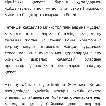
тіршілікке қажетті барлық құралдармен
жабдықталуға тиіс», — деп атап өткен Премьер-
министр бірқатар тапсырмалар берді.
Төтенше жағдайлар министрлігінің алдына мүдделі
мемлекеттік органдармен бірлесіп, еліміздегі су
тасқыны жағдайына тәулік бойы мониторинг
жүргізу міндеті қойылды. Жағдай күрделене
түссе, қосымша күштер мен құралдарды енгізу
бойынша шаралар қабылдау, олардың
әрекеттерінің ықтимал нұсқаларын анықтау
қажет.
Атырау облысының әкімдігіне Жем мен Қиғаш
өзендеріндегі қауіптің жоғары екенін ескере
отырып, су айдындары бойында орналасқан елді
мекендерді қорғау бойынша қажетті шаралар