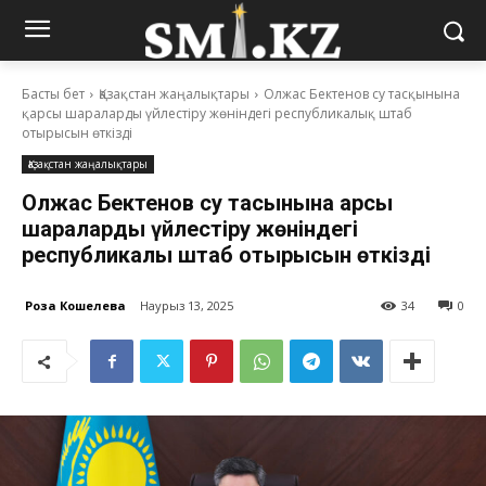
Басты бет
Қазақстан жаңалықтары
Олжас Бектенов су тасқынына
қарсы шараларды үйлестіру жөніндегі республикалық штаб
отырысын өткізді
Қазақстан жаңалықтары
Олжас Бектенов су тасқынына қарсы
шараларды үйлестіру жөніндегі
республикалық штаб отырысын өткізді
Роза Кошелева
Наурыз 13, 2025
34
0