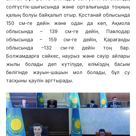
солтүстік-шығысында және орталығында тоңның
қалың болуы байқалып отыр. Қостанай облысында
150 см-ге дейін және одан да көп, Ақмола
облысында – 139 см-ге дейін, Павлодар
облысында – 159 см-ге дейін, Қарағанды
облысында –132 см-ге дейін тоң бар.
Болжамдарға сәйкес, наурыз және сәуір айлары
жылы болады деп күтілуде, еліміздің басым
бөлігінде жауын-шашын мол болады, бұл су
тасқыны қаупін арттырады.