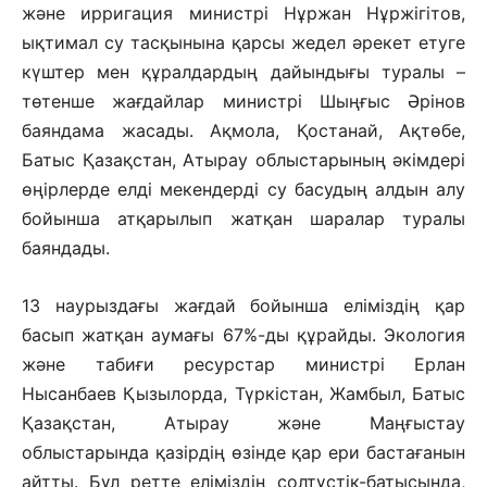
және ирригация министрі Нұржан Нұржігітов,
ықтимал су тасқынына қарсы жедел әрекет етуге
күштер мен құралдардың дайындығы туралы –
төтенше жағдайлар министрі Шыңғыс Әрінов
баяндама жасады. Ақмола, Қостанай, Ақтөбе,
Батыс Қазақстан, Атырау облыстарының әкімдері
өңірлерде елді мекендерді су басудың алдын алу
бойынша атқарылып жатқан шаралар туралы
баяндады.
13 наурыздағы жағдай бойынша еліміздің қар
басып жатқан аумағы 67%-ды құрайды. Экология
және табиғи ресурстар министрі Ерлан
Нысанбаев Қызылорда, Түркістан, Жамбыл, Батыс
Қазақстан, Атырау және Маңғыстау
облыстарында қазірдің өзінде қар ери бастағанын
айтты. Бұл ретте еліміздің солтүстік-батысында,