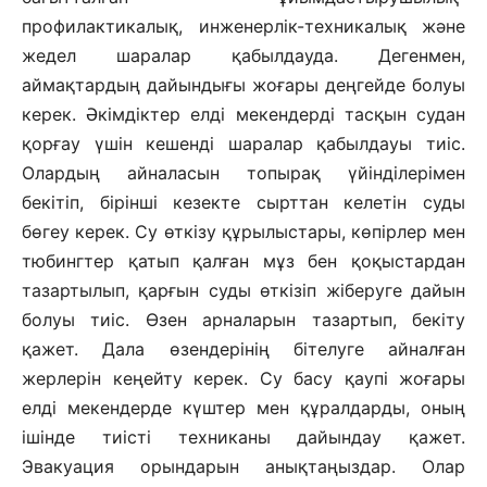
профилактикалық, инженерлік-техникалық және
жедел шаралар қабылдауда. Дегенмен,
аймақтардың дайындығы жоғары деңгейде болуы
керек. Әкімдіктер елді мекендерді тасқын судан
қорғау үшін кешенді шаралар қабылдауы тиіс.
Олардың айналасын топырақ үйінділерімен
бекітіп, бірінші кезекте сырттан келетін суды
бөгеу керек. Су өткізу құрылыстары, көпірлер мен
тюбингтер қатып қалған мұз бен қоқыстардан
тазартылып, қарғын суды өткізіп жіберуге дайын
болуы тиіс. Өзен арналарын тазартып, бекіту
қажет. Дала өзендерінің бітелуге айналған
жерлерін кеңейту керек. Су басу қаупі жоғары
елді мекендерде күштер мен құралдарды, оның
ішінде тиісті техниканы дайындау қажет.
Эвакуация орындарын анықтаңыздар. Олар