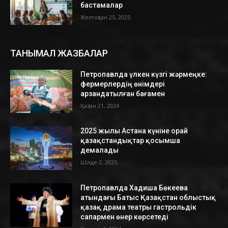
бастамалар
Желтоқсан 25, 2025
ТАНЫМАЛ ЖАЗБАЛАР
Петропавлда үлкен күзгі жәрмеңке:
фермерлердің өнімдері
арзандатылған бағамен
Қазан 21, 2024
2025 жылы Астана күніне орай
қазақстандықтар қосымша
демалады
Шілде 2, 2025
Петропавлда Хадиша Бөкеева
атындағы Батыс Қазақстан облыстық
қазақ драма театры гастрольдік
сапармен өнер көрсетеді