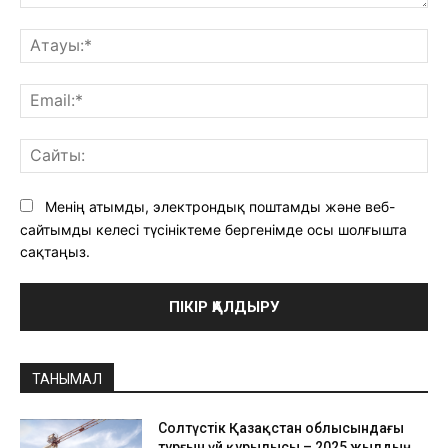
Түсініктеме:
Ат
Ema
Са
Менің атымды, электрондық поштамды және веб-
сайтымды келесі түсініктеме бергенімде осы шолғышта
сақтаңыз.
ТАНЫМАЛ
Солтүстік Қазақстан облысындағы
тұрғын үй құрылысы – 2025 жылдың