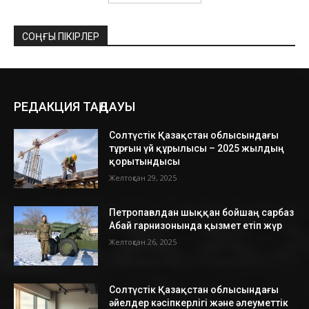
СОҢҒЫ ПІКІРЛЕР
РЕДАКЦИЯ ТАҢДАУЫ
Солтүстік Қазақстан облысындағы
тұрғын үй құрылысы – 2025 жылдың
қорытындысы
Желтоқсан 29, 2025
Петропавлдан шыққан бойшаң сарбаз
Абай гарнизонында қызмет етіп жүр
Желтоқсан 26, 2025
Солтүстік Қазақстан облысындағы
әйелдер кәсіпкерлігі және әлеуметтік