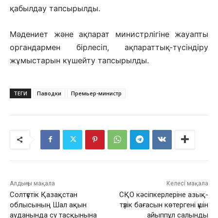
қабылдау тапсырылды.
Мәдениет және ақпарат министрлігіне жауапты
органдармен бірлесіп, ақпараттық-түсіндіру
жұмыстарын күшейту тапсырылды.
ТЕГИ
Паводки
Премьер-министр
Алдыңғы мақала
Келесі мақала
Солтүстік Қазақстан
СҚО кәсіпкерлеріне азық-
облысының Шал ақын
түлік бағасын көтергені үшін
ауданында су тасқынына
айыппұл салынды