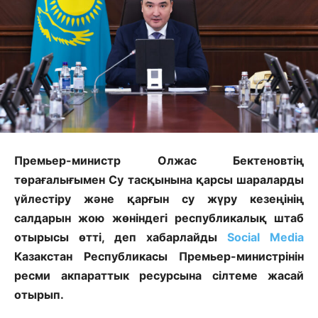
Премьер-министр Олжас Бектеновтің
төрағалығымен Су тасқынына қарсы шараларды
үйлестіру және қарғын су жүру кезеңінің
салдарын жою жөніндегі республикалық штаб
отырысы өтті, деп хабарлайды
Social Media
Казакстан Республикасы Премьер-министрінін
ресми акпараттык ресурсына сілтеме жасай
отырып.