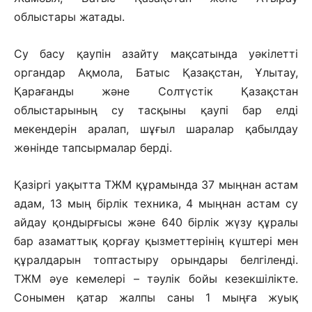
облыстары жатады.
Су басу қаупін азайту мақсатында уәкілетті
органдар Ақмола, Батыс Қазақстан, Ұлытау,
Қарағанды және Солтүстік Қазақстан
облыстарының су тасқыны қаупі бар елді
мекендерін аралап, шұғыл шаралар қабылдау
жөнінде тапсырмалар берді.
Қазіргі уақытта ТЖМ құрамында 37 мыңнан астам
адам, 13 мың бірлік техника, 4 мыңнан астам су
айдау қондырғысы және 640 бірлік жүзу құралы
бар азаматтық қорғау қызметтерінің күштері мен
құралдарын топтастыру орындары белгіленді.
ТЖМ әуе кемелері – тәулік бойы кезекшілікте.
Сонымен қатар жалпы саны 1 мыңға жуық