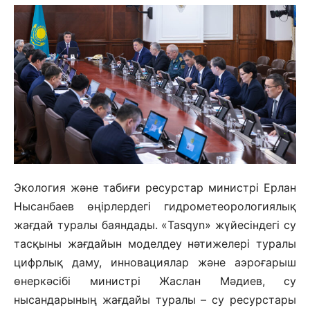
Экология және табиғи ресурстар министрі Ерлан
Нысанбаев өңірлердегі гидрометеорологиялық
жағдай туралы баяндады. «Tasqyn» жүйесіндегі су
тасқыны жағдайын моделдеу нәтижелері туралы
цифрлық даму, инновациялар және аэроғарыш
өнеркәсібі министрі Жаслан Мәдиев, су
нысандарының жағдайы туралы – су ресурстары