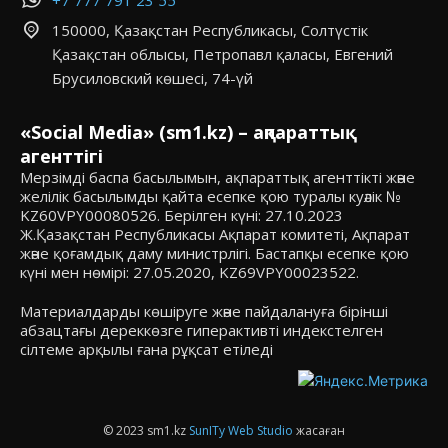
+7 777 791 23 55
150000, Қазақстан Республикасы, Солтүстік
Қазақстан облысы, Петропавл қаласы, Евгений
Брусиловский көшесі, 74-үй
«Social Media» (sm1.kz) – ақпараттық
агенттігі
Мерзімді баспа басылымын, ақпараттық агенттікті және
желілік басылымды қайта есепке қою туралы куәлік №
KZ60VPY00080526. Берілген күні: 27.10.2023
Ж.Қазақстан Республикасы Ақпарат комитеті, Ақпарат
және қоғамдық даму министрлігі. Бастапқы есепке қою
күні мен нөмірі: 27.05.2020, KZ69VPY00023522.
Материалдарды көшіруге және пайдалануға бірінші
абзацтағы дереккөзге гиперактивті индекстелген
сілтеме арқылы ғана рұқсат етіледі
© 2023 sm1.kz
SunITy Web Studio
жасаған