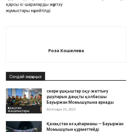
қарсы іс-шараларды жүргізу
жұмыстары күшейтілді
Роза Кошелева
Сондай-ақ оқыңыз
Әскери ұшқыштар оқу-жаттығу
ұшуларын даңқты қолбасшы
Бауыржан Момышұлына арнады
Қазақстан
Желтоқсан 25, 2025
жаңалықтары
Қазақстан өз қаһарманы — Бауыржан
Момышұлын құрметтейді