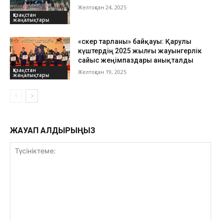
Желтоқсан 24, 2025
Қазақстан
жаңалықтары
«Әскер тарланы» байқауы: Қарулы
күштердің 2025 жылғы жауынгерлік
сайыс жеңімпаздары анықталды
Қазақстан
Желтоқсан 19, 2025
жаңалықтары
ЖАУАП ҚАЛДЫРЫҢЫЗ