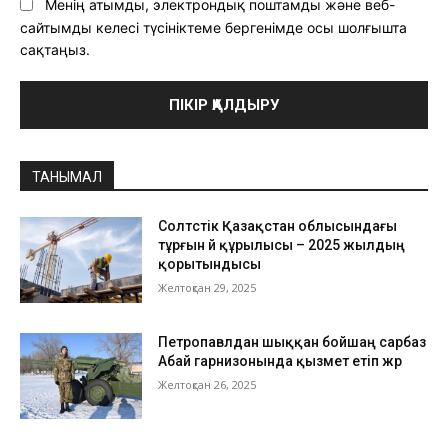
Менің атымды, электрондық поштамды және веб-
сайтымды келесі түсініктеме бергенімде осы шолғышта
сақтаңыз.
ТАНЫМАЛ
Солтүстік Қазақстан облысындағы
тұрғын үй құрылысы – 2025 жылдың
қорытындысы
Желтоқсан 29, 2025
Петропавлдан шыққан бойшаң сарбаз
Абай гарнизонында қызмет етіп жүр
Желтоқсан 26, 2025