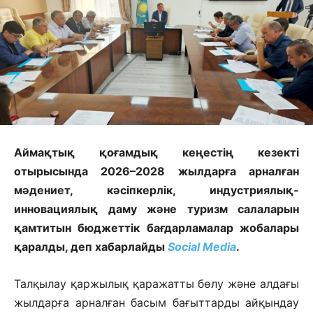
Аймақтық қоғамдық кеңестің кезекті
отырысында 2026–2028 жылдарға арналған
мәдениет, кәсіпкерлік, индустриялық-
инновациялық даму және туризм салаларын
қамтитын бюджеттік бағдарламалар жобалары
қаралды, деп хабарлайды
Social Media
.
Талқылау қаржылық қаражатты бөлу және алдағы
жылдарға арналған басым бағыттарды айқындау