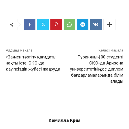
Алдыңғы мақала
Келесі мақала
«Заң мен тәртіп» қағидаты –
Түркияның 100 студенті
нақты істе: СҚО-да
СҚО-да Аризона
қауіпсіздік жүйесі жаңаруда
университетінің қос диплом
бағдарламаларында білім
алады
Камилла Кәрім