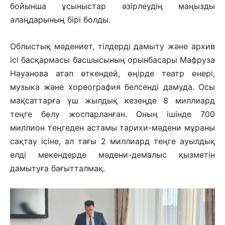
бойынша ұсыныстар әзірлеудің маңызды
алаңдарының бірі болды.
Облыстық мәдениет, тілдерді дамыту және архив
ісі басқармасы басшысының орынбасары Мафруза
Науанова атап өткендей, өңірде театр өнері,
музыка және хореография белсенді дамуда. Осы
мақсаттарға үш жылдық кезеңде 8 миллиард
теңге бөлу жоспарланған. Оның ішінде 700
миллион теңгеден астамы тарихи-мәдени мұраны
сақтау ісіне, ал тағы 2 миллиард теңге ауылдық
елді мекендерде мәдени-демалыс қызметін
дамытуға бағытталмақ.