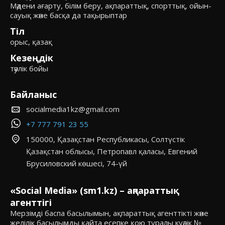
Мәдени ағарту, білім беру, ақпараттық, спорттық, ойын-
сауық және басқа да тақырыптар
Тіл
орыс, қазақ
Кезеңдік
тәулік бойы
Байланыс
socialmedia1kz@gmail.com
+7 777 791 23 55
150000, Қазақстан Республикасы, Солтүстік
Қазақстан облысы, Петропавл қаласы, Евгений
Брусиловский көшесі, 74-үй
«Social Media» (sm1.kz) – ақпараттық
агенттігі
Мерзімді баспа басылымын, ақпараттық агенттікті және
желілік басылымды қайта есепке қою туралы куәлік №