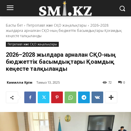
Басты бет
Петропавл және СҚО жаңалықтары
2026–2028
жылдарға арналған СҚО-ның бюджеттік басымдықтары Қоғамдық
кеңесте талқыланды
Петропавл және СҚО жаңалықтары
2026–2028 жылдарға арналған СҚО-ның
бюджеттік басымдықтары Қоғамдық
кеңесте талқыланды
Камилла Кәрім
Тамыз 13, 2025
72
0