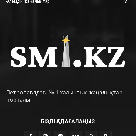
Әлемдік жаңалықтар
8
Петропавлдағы № 1 халықтық жаңалықтар
порталы
БІЗДІ ҚАДАҒАЛАҢЫЗ