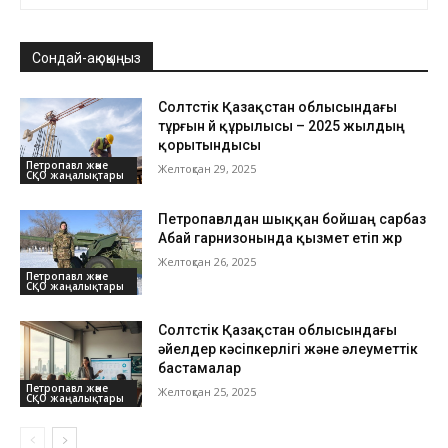
Сондай-ақ оқыңыз
Солтүстік Қазақстан облысындағы
тұрғын үй құрылысы – 2025 жылдың
қорытындысы
Петропавл және
Желтоқсан 29, 2025
СҚО жаңалықтары
Петропавлдан шыққан бойшаң сарбаз
Абай гарнизонында қызмет етіп жүр
Желтоқсан 26, 2025
Петропавл және
СҚО жаңалықтары
Солтүстік Қазақстан облысындағы
әйелдер кәсіпкерлігі және әлеуметтік
бастамалар
Петропавл және
Желтоқсан 25, 2025
СҚО жаңалықтары