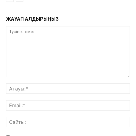
ЖАУАП ҚАЛДЫРЫҢЫЗ
Түсініктеме:
Ат
Ema
Са