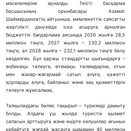
мәселелеріне арналды. Тиісті басқарма
басшысының орынбасары Азамат
Шаймерденовтің айтуынша, мемлекеттік саясатты
жергілікті деңгейде іске асыруға арналған
бюджеттік бағдарлама аясында 2026 жылға 28,5
миллион теңге, 2027 жылға – 230,2 миллион
теңге, ал 2028 жылға – 232,1 миллион теңге бөлу
көзделген. Бұл қаржы стандартты шығындарға –
еңбекақы төлеуге, өтемақы төлемдеріне, отын
мен жанар-жағармай сатып алуға, қажетті
қорларды алуға, байланыс және заң қызметтерін
төлеуге жұмсалмақ.
Талқылаудағы бөлек тақырып – туризмді дамыту
болды. Алдағы үш жылда туристік қызмет
сапасын арттыруға және өңірге келушілер ағынын
көбейтуге жағдай жасауға шамамен 40 миллион