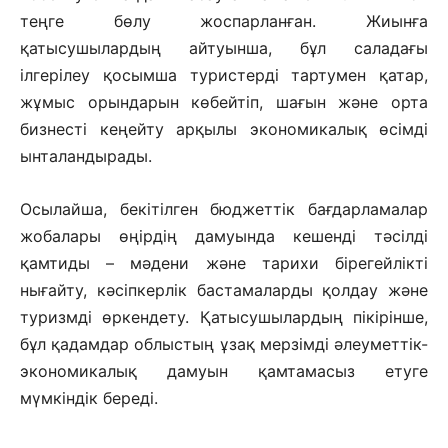
теңге бөлу жоспарланған. Жиынға
қатысушылардың айтуынша, бұл саладағы
ілгерілеу қосымша туристерді тартумен қатар,
жұмыс орындарын көбейтіп, шағын және орта
бизнесті кеңейту арқылы экономикалық өсімді
ынталандырады.
Осылайша, бекітілген бюджеттік бағдарламалар
жобалары өңірдің дамуында кешенді тәсілді
қамтиды – мәдени және тарихи бірегейлікті
нығайту, кәсіпкерлік бастамаларды қолдау және
туризмді өркендету. Қатысушылардың пікірінше,
бұл қадамдар облыстың ұзақ мерзімді әлеуметтік-
экономикалық дамуын қамтамасыз етуге
мүмкіндік береді.