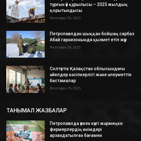
тұрғын үй құрылысы – 2025 жылдың
қорытындысы
Желтоқсан 29, 2025
Петропавлдан шыққан бойшаң сарбаз
Абай гарнизонында қызмет етіп жүр
Желтоқсан 26, 2025
Солтүстік Қазақстан облысындағы
әйелдер кәсіпкерлігі және әлеуметтік
бастамалар
Желтоқсан 25, 2025
ТАНЫМАЛ ЖАЗБАЛАР
Петропавлда үлкен күзгі жәрмеңке:
фермерлердің өнімдері
арзандатылған бағамен