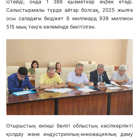
істейді, онда 1 388 қызметкер еңбек етеді.
Салыстырмалы түрде айтар болсақ, 2025 жылға
осы саладағы бюджет 6 миллиард 939 миллион
515 мың теңге көлемінде бекітілген.
Отырыстың екінші бөлігі облыстың кәсіпкерлікті
қолдау және индустриялық-инновациялық даму