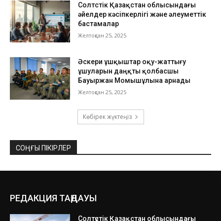
Солтүстік Қазақстан облысындағы
әйелдер кәсіпкерлігі және әлеуметтік
бастамалар
Желтоқсан 25, 2025
Әскери ұшқыштар оқу-жаттығу
ұшуларын даңқты қолбасшы
Бауыржан Момышұлына арнады
Желтоқсан 25, 2025
Көбірек жүктеңіз
СОҢҒЫ ПІКІРЛЕР
РЕДАКЦИЯ ТАҢДАУЫ
Солтүстік Қазақстан облысындағы