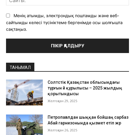
Менің атымды, электрондық поштамды және веб-
сайтымды келесі түсініктеме бергенімде осы шолғышта
сақтаңыз.
ТАНЫМАЛ
Солтүстік Қазақстан облысындағы
тұрғын үй құрылысы – 2025 жылдың
қорытындысы
Желтоқсан 29, 2025
Петропавлдан шыққан бойшаң сарбаз
Абай гарнизонында қызмет етіп жүр
Желтоқсан 26, 2025