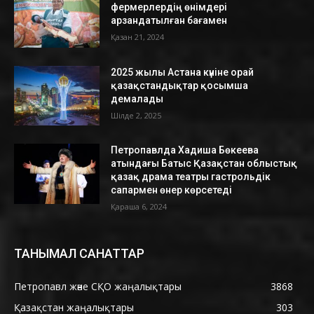
фермерлердің өнімдері
арзандатылған бағамен
Қазан 21, 2024
2025 жылы Астана күніне орай
қазақстандықтар қосымша
демалады
Шілде 2, 2025
Петропавлда Хадиша Бөкеева
атындағы Батыс Қазақстан облыстық
қазақ драма театры гастрольдік
сапармен өнер көрсетеді
Қараша 6, 2024
ТАНЫМАЛ САНАТТАР
Петропавл және СҚО жаңалықтары
3868
Қазақстан жаңалықтары
303