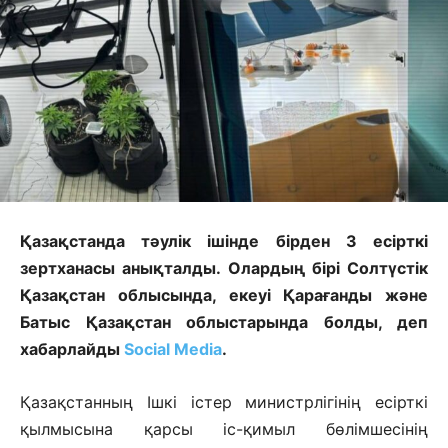
Қазақстанда тәулік ішінде бірден 3 есірткі
зертханасы анықталды. Олардың бірі Солтүстік
Қазақстан облысында, екеуі Қарағанды және
Батыс Қазақстан облыстарында болды, деп
хабарлайды
Social Media
.
Қазақстанның Iшкi iстер министрлiгiнiң есiрткi
қылмысына қарсы iс-қимыл бөлiмшесiнiң