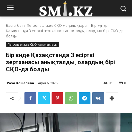
Басты бет
Петропавл және СҚО жаңалықтары
Бір күнде
Қазақстанда 3 есірткі зертханасы анықталды, олардың бірі СҚО-да
болды
Петропавл және СҚО жаңалықтары
Бір күнде Қазақстанда 3 есірткі
зертханасы анықталды, олардың бірі
СҚО-да болды
Роза Кошелева
Ақпан 6, 2025
81
0