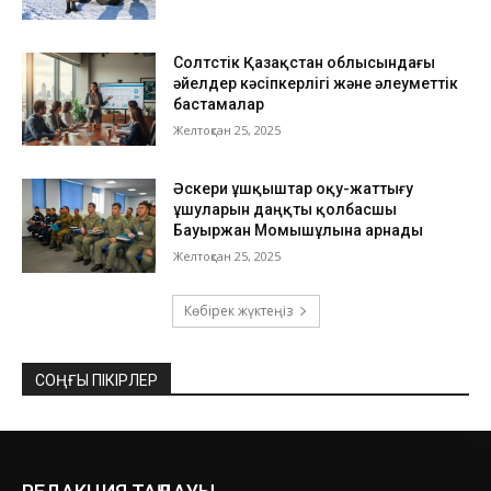
Солтүстік Қазақстан облысындағы
әйелдер кәсіпкерлігі және әлеуметтік
бастамалар
Желтоқсан 25, 2025
Әскери ұшқыштар оқу-жаттығу
ұшуларын даңқты қолбасшы
Бауыржан Момышұлына арнады
Желтоқсан 25, 2025
Көбірек жүктеңіз
СОҢҒЫ ПІКІРЛЕР