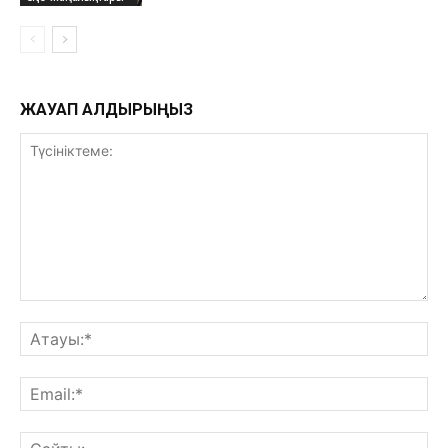
ЖАУАП ҚАЛДЫРЫҢЫЗ
Түсініктеме:
Ат
Ema
Са