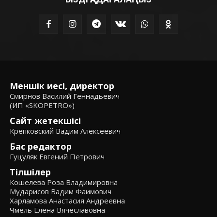
Меншік иесі, директор
Смирнов Василий Геннадьевич
(ИП «SKOPETRO»)
Сайт жетекшісі
Крепковский Вадим Алексеевич
Бас редактор
Гуцуляк Евгений Петрович
Тілшілер
Кошелева Роза Владимировна
Мударисов Вадим Фаимович
Харламова Анастасия Андреевна
Чмель Елена Вячеславовна