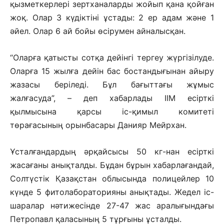
қызметкерлерi зертханаларды жойып қана қойған
жоқ. Олар 3 күдіктіні ұстады: 2 ер адам және 1
әйел. Олар 6 ай бойы өсірумен айналысқан.
“Оларға қатысты сотқа дейінгі тергеу жүргізілуде.
Оларға 15 жылға дейін бас бостандығынан айыру
жазасы беріледі. Бұл бағыттағы жұмыс
жалғасуда”, – деп хабарлады ІІМ есірткі
қылмысына қарсы іс-қимыл комитеті
төрағасының орынбасары Данияр Мейрхан.
Ұсталғандардың әрқайсысы 50 кг-нан есірткі
жасағаны анықталды. Бұдан бұрын хабарлағандай,
Солтүстік Қазақстан облысында полицейлер 10
күнде 5 фитолабораторияны анықтады. Жедел іс-
шаралар нәтижесінде 27-47 жас аралығындағы
Петропавл қаласының 5 тұрғыны ұсталды.