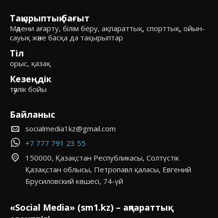
Тақырыптық бағыт
Мәдени ағарту, білім беру, ақпараттық, спорттық, ойын-
сауық және басқа да тақырыптар
Тіл
орыс, қазақ
Кезеңдік
тәулік бойы
Байланыс
socialmedia1kz@gmail.com
+7 777 791 23 55
150000, Қазақстан Республикасы, Солтүстік
Қазақстан облысы, Петропавл қаласы, Евгений
Брусиловский көшесі, 74-үй
«Social Media» (sm1.kz) – ақпараттық