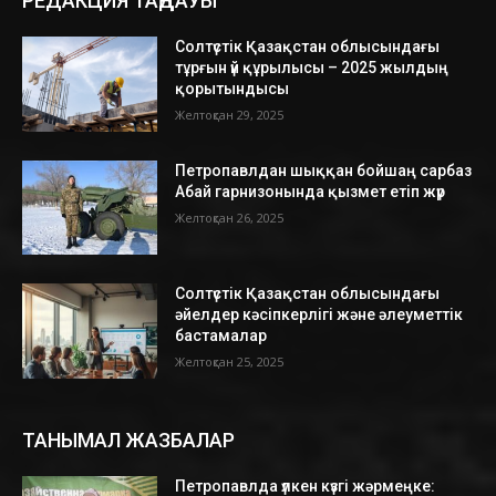
РЕДАКЦИЯ ТАҢДАУЫ
Солтүстік Қазақстан облысындағы
тұрғын үй құрылысы – 2025 жылдың
қорытындысы
Желтоқсан 29, 2025
Петропавлдан шыққан бойшаң сарбаз
Абай гарнизонында қызмет етіп жүр
Желтоқсан 26, 2025
Солтүстік Қазақстан облысындағы
әйелдер кәсіпкерлігі және әлеуметтік
бастамалар
Желтоқсан 25, 2025
ТАНЫМАЛ ЖАЗБАЛАР
Петропавлда үлкен күзгі жәрмеңке: