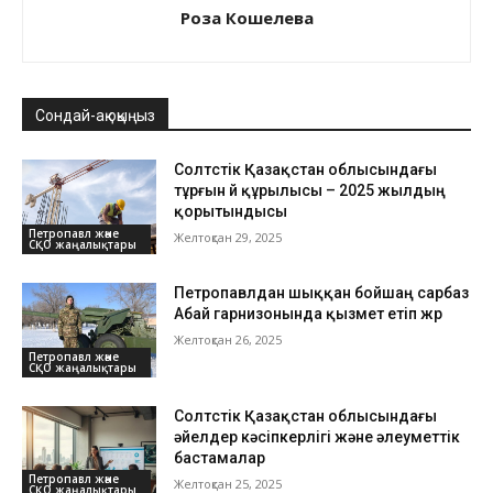
Роза Кошелева
Сондай-ақ оқыңыз
Солтүстік Қазақстан облысындағы
тұрғын үй құрылысы – 2025 жылдың
қорытындысы
Петропавл және
Желтоқсан 29, 2025
СҚО жаңалықтары
Петропавлдан шыққан бойшаң сарбаз
Абай гарнизонында қызмет етіп жүр
Желтоқсан 26, 2025
Петропавл және
СҚО жаңалықтары
Солтүстік Қазақстан облысындағы
әйелдер кәсіпкерлігі және әлеуметтік
бастамалар
Петропавл және
Желтоқсан 25, 2025
СҚО жаңалықтары