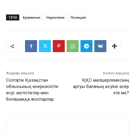
ТЕГИ
Криминал
Наркотики
Полиция
Алдыңғы мақала
Келесі мақала
Солтүстік Қазақстан
ҚҚС мөлшерлемесінің
облысының өнеркәсіптік
артуы бағаның өсуіне әсер
өсуі: жетістіктер мен
ете ме?
болашаққа жоспарлар