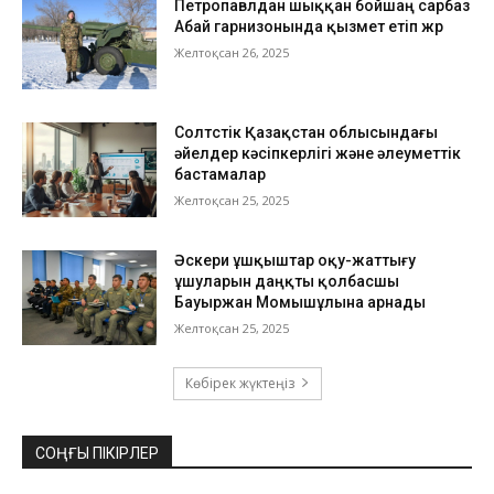
Петропавлдан шыққан бойшаң сарбаз
Абай гарнизонында қызмет етіп жүр
Желтоқсан 26, 2025
Солтүстік Қазақстан облысындағы
әйелдер кәсіпкерлігі және әлеуметтік
бастамалар
Желтоқсан 25, 2025
Әскери ұшқыштар оқу-жаттығу
ұшуларын даңқты қолбасшы
Бауыржан Момышұлына арнады
Желтоқсан 25, 2025
Көбірек жүктеңіз
СОҢҒЫ ПІКІРЛЕР