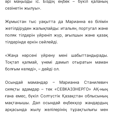
әрі маңызды іс. Біздің еңбек – бүкіл қаланың
сезінетін жылуы».
Жұмыстан тыс уақытта да Марианна өз білімін
жетілдіруден жалықпайды: итальян, португал және
поляк тілдерін үйреніп жүр, ағылшын және қазақ
тілдерінде еркін сөйлейді.
«Жаңа нәрсені үйрену мені шабыттандырады.
Тоқтап қалмай, үнемі дамып отыратын маман
болғым келеді», – дейді ол.
Осындай мамандар – Марианна Станилевич
сияқты адамдар – тек «СЕВКАЗЭНЕРГО» АҚ-ның
ғана емес, бүкіл Солтүстік Қазақстан облысының
мақтанышы. Дәл осындай еңбекқор жандардың
арқасында жылу желілерінің тұрақтылығы мен