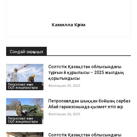
Камилла Кәрім
Сондай-ақ оқыңыз
Солтүстік Қазақстан облысындағы
тұрғын үй құрылысы – 2025 жылдың
қорытындысы
Петропавл және
Желтоқсан 29, 2025
СҚО жаңалықтары
Петропавлдан шыққан бойшаң сарбаз
Абай гарнизонында қызмет етіп жүр
Желтоқсан 26, 2025
Петропавл және
СҚО жаңалықтары
Солтүстік Қазақстан облысындағы