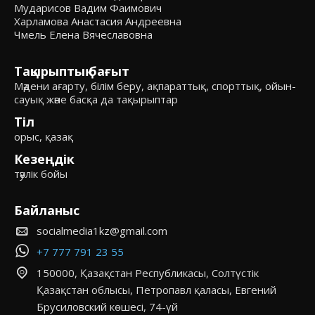
Мударисов Вадим Фаимович
Харламова Анастасия Андреевна
Чмель Елена Вячеславовна
Тақырыптық бағыт
Мәдени ағарту, білім беру, ақпараттық, спорттық, ойын-
сауық және басқа да тақырыптар
Тіл
орыс, қазақ
Кезеңдік
тәулік бойы
Байланыс
socialmedia1kz@gmail.com
+7 777 791 23 55
150000, Қазақстан Республикасы, Солтүстік
Қазақстан облысы, Петропавл қаласы, Евгений
Брусиловский көшесі, 74-үй