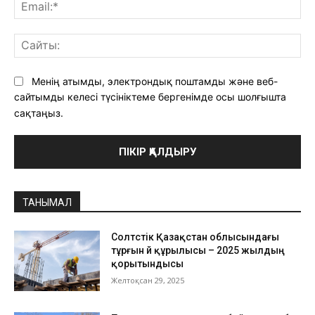
Ema
Са
Менің атымды, электрондық поштамды және веб-
сайтымды келесі түсініктеме бергенімде осы шолғышта
сақтаңыз.
ТАНЫМАЛ
Солтүстік Қазақстан облысындағы
тұрғын үй құрылысы – 2025 жылдың
қорытындысы
Желтоқсан 29, 2025