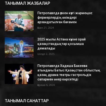
ТАНЫМАЛ ЖАЗБАЛАР
Петропавлда үлкен күзгі жәрмеңке:
фермерлердің өнімдері
арзандатылған бағамен
Қазан 21, 2024
2025 жылы Астана күніне орай
қазақстандықтар қосымша
демалады
Шілде 2, 2025
Петропавлда Хадиша Бөкеева
атындағы Батыс Қазақстан облыстық
қазақ драма театры гастрольдік
сапармен өнер көрсетеді
Қараша 6, 2024
ТАНЫМАЛ САНАТТАР