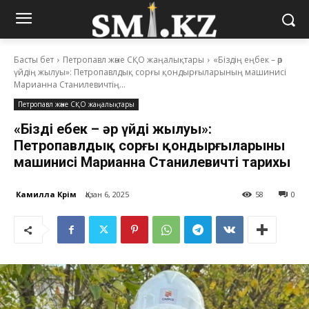
Басты бет
Петропавл және СҚО жаңалықтары
«Біздің еңбек – әр
үйдің жылуы»: Петропавлдық сорғы қондырғыларының машинисі
Марианна Станилевичтің...
Петропавл және СҚО жаңалықтары
«Біздің еңбек – әр үйдің жылуы»:
Петропавлдық сорғы қондырғыларының
машинисі Марианна Станилевичтің тарихы
Камилла Кәрім
Қазан 6, 2025
58
0