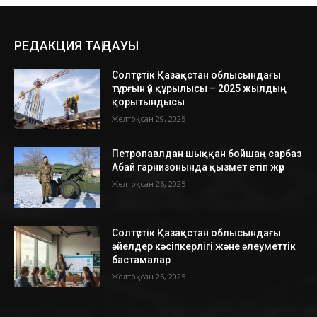
РЕДАКЦИЯ ТАҢДАУЫ
Солтүстік Қазақстан облысындағы
тұрғын үй құрылысы – 2025 жылдың
қорытындысы
Желтоқсан 29, 2025
Петропавлдан шыққан бойшаң сарбаз
Абай гарнизонында қызмет етіп жүр
Желтоқсан 26, 2025
Солтүстік Қазақстан облысындағы
әйелдер кәсіпкерлігі және әлеуметтік
бастамалар
Желтоқсан 25, 2025