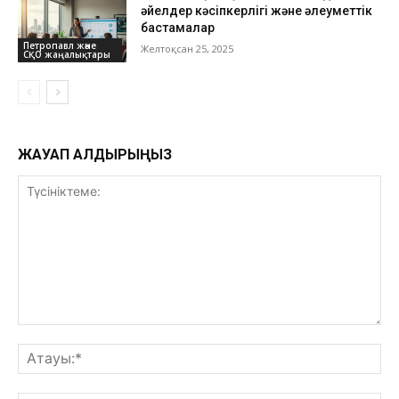
әйелдер кәсіпкерлігі және әлеуметтік
бастамалар
Петропавл және
Желтоқсан 25, 2025
СҚО жаңалықтары
ЖАУАП ҚАЛДЫРЫҢЫЗ
Түсініктеме:
Ат