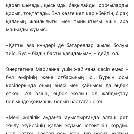
қарап шығады, қысымды бақылайды, сорғыларды
қосып, тоқтатады. Бұл көзге көп көрінбейтін, бірақ
қаланың жайлылығы мен тыныштығы үшін аса
маңызды жұмыс.
«Қатты аяз күндері де батареялар жылы болуы
тиіс. Бұл – біздің басты қағидамыз», – дейді ол.
Энергетика Марианна үшін жай ғана кәсіп емес –
бұл өмірінің және отбасының ісі. Бұрын осы
кәсіпорында оның енесі мен қайнысы да еңбек
еткен. Ал өзінің еңбек жолын ол жабдықтау
бөлімінде қоймашы болып бастаған екен.
«Мені желілік ауданға ауыстырғанда алғаш рет
жылу жүйесінің қалай жұмыс істейтінін көрдім.
Сол сәттен бастап осы істің бір бөлігі болғым