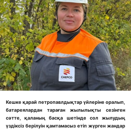
Кешке қарай петропавлдықтар үйлеріне оралып,
батареялардан тараған жылылықты сезінген
сәтте, қаланың басқа шетінде сол жылудың
үздіксіз берілуін қамтамасыз етіп жүрген жандар