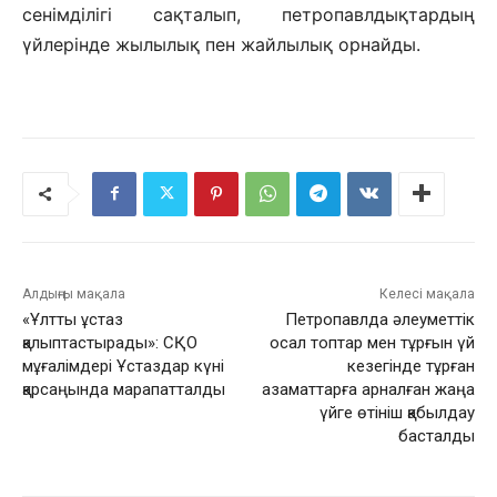
сенімділігі сақталып, петропавлдықтардың
үйлерінде жылылық пен жайлылық орнайды.
Алдыңғы мақала
Келесі мақала
«Ұлтты ұстаз
Петропавлда әлеуметтік
қалыптастырады»: СҚО
осал топтар мен тұрғын үй
мұғалімдері Ұстаздар күні
кезегінде тұрған
қарсаңында марапатталды
азаматтарға арналған жаңа
үйге өтініш қабылдау
басталды