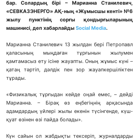
бар. Солардың бірі – Марианна Станилевич,
«СЕВКАЗЭНЕРГО» АҚ-ның «Жұмысшы кенті» №6
жылу пунктінің сорғы қондырғыларының
машинисі, деп хабарлайды
Social Media
.
Марианна Станилевич 13 жылдан бері Петропавл
қаласының мыңдаған тұрғынын жылумен
қамтамасыз ету ісіне жауапты. Оның жұмыс күні –
қатаң тәртіп, дәлдік пен зор жауапкершіліктен
тұрады.
«Физикалық тұрғыдан кейде оңай емес, – дейді
Марианна. – Бірақ өз еңбегіңнің арқасында
адамдардың үйлері жылы екенін түсінгенде, күш-
қуат өзінен өзі пайда болады».
Күн сайын ол жабдықты тексеріп, журналдарды