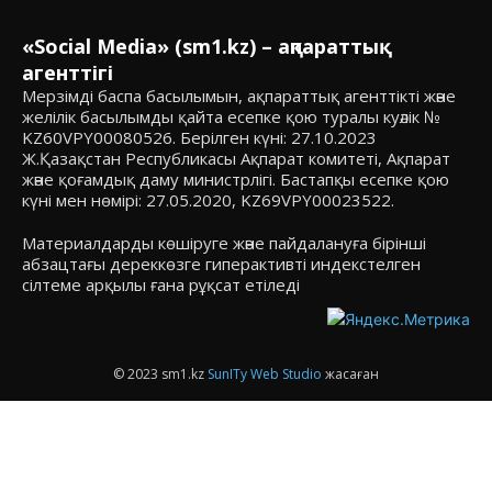
«Social Media» (sm1.kz) – ақпараттық
агенттігі
Мерзімді баспа басылымын, ақпараттық агенттікті және
желілік басылымды қайта есепке қою туралы куәлік №
KZ60VPY00080526. Берілген күні: 27.10.2023
Ж.Қазақстан Республикасы Ақпарат комитеті, Ақпарат
және қоғамдық даму министрлігі. Бастапқы есепке қою
күні мен нөмірі: 27.05.2020, KZ69VPY00023522.
Материалдарды көшіруге және пайдалануға бірінші
абзацтағы дереккөзге гиперактивті индекстелген
сілтеме арқылы ғана рұқсат етіледі
© 2023 sm1.kz
SunITy Web Studio
жасаған