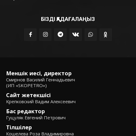
БІЗДІ ҚАДАҒАЛАҢЫЗ
Меншік иесі, директор
Смирнов Василий Геннадьевич
(ИП «SKOPETRO»)
Сайт жетекшісі
Крепковский Вадим Алексеевич
Бас редактор
Гуцуляк Евгений Петрович
Тілшілер
Кошелева Роза Владимировна