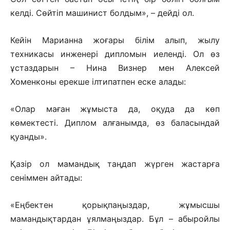
келді. Сөйтіп машинист болдым», – дейді ол.
Кейін Марианна жоғары білім алып, жылу
техникасы инженері дипломын иеленді. Ол өз
ұстаздарын – Нина Визнер мен Алексей
Хоменконы ерекше ілтипатпен еске алады:
«Олар маған жұмыста да, оқуда да көп
көмектесті. Диплом алғанымда, өз баласындай
қуанды».
Қазір ол мамандық таңдап жүрген жастарға
сеніммен айтады:
«Еңбектен қорықпаңыздар, жұмысшы
мамандықтардан ұялмаңыздар. Бұл – абыройлы