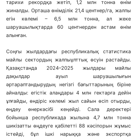
тарихи рекордқа жетіп, 1,2 млн тонна өнім
жиналды. Орташа өнімділік 21,4 центнер/га, жалпы
егін көлемі – 6,5 млн тонна, ал жеке
шаруашылықтарда 60 центнерден астам өнім
алынған.
Соңғы жылдардағы республикалық статистика
майлы сектордың жалпыұлттық өсуін растайды.
Қазақстанда 2024–2025 жылдары майлы
дақылдар ауыл шаруашылығын
әртараптандырудың негізгі бағыттарының біріне
айналды: егістік алаңдары 4 млн гектарға дейін
ұлғайды, өндіріс көлемі жыл сайын өсіп отырды,
өңдеу өнеркәсібі кеңейді. Сала деректері
бойынша республикада жылына 4,7 млн тонна
шикізатты өңдеуге қабілетті 88 кәсіпорын жұмыс
істейді, бұл ішкі нарыққа және экспортқа