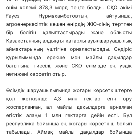
өнім көлемі 878,3 млрд теңге болды. СҚО әкімі
Ғауез Нұрмұхамбетовтың айтуынша,
агроөнеркәсіптік кешен өңірдің ЖІӨ-сінің төрттен
бір бөлігін қалыптастырады және облысты
Қазақстанның алдыңғы қатарлы ауылшаруашылық
аймақтарының үштігіне орналастырады. Өндіріс
құрылымында ерекше мән майлы дақылдар
бағытына тиесілі, және СҚО елімізде ең үздік
нәтижені көрсетіп отыр.
Өсімдік шаруашылығында жоғары көрсеткіштерге
қол жеткізілді: 4,3 млн гектар егін ору
жоспарланған, ал майлы дақылдарға арналған
егістік алаңы 1 млн гектарға дейін өсті. Бұл
республика бойынша ең жоғары көрсеткіш болып
табылады. Аймақ майлы дақылдар бойынша