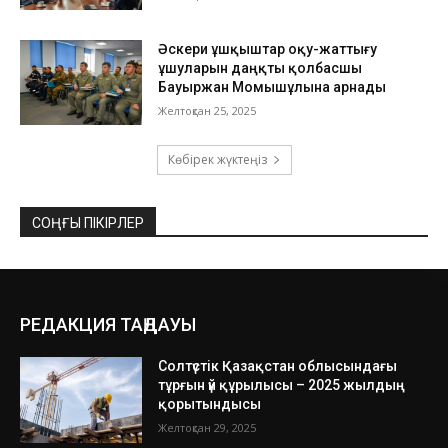
Әскери ұшқыштар оқу-жаттығу
ұшуларын даңқты қолбасшы
Бауыржан Момышұлына арнады
Желтоқсан 25, 2025
Көбірек жүктеңіз
СОҢҒЫ ПІКІРЛЕР
РЕДАКЦИЯ ТАҢДАУЫ
Солтүстік Қазақстан облысындағы
тұрғын үй құрылысы – 2025 жылдың
қорытындысы
Желтоқсан 29, 2025