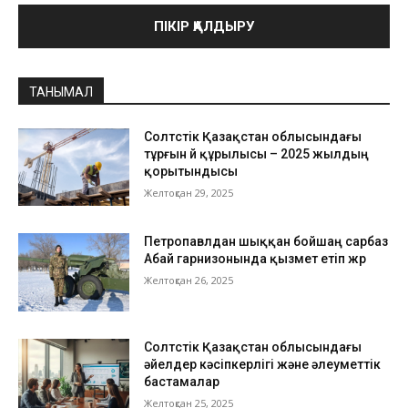
ТАНЫМАЛ
Солтүстік Қазақстан облысындағы
тұрғын үй құрылысы – 2025 жылдың
қорытындысы
Желтоқсан 29, 2025
Петропавлдан шыққан бойшаң сарбаз
Абай гарнизонында қызмет етіп жүр
Желтоқсан 26, 2025
Солтүстік Қазақстан облысындағы
әйелдер кәсіпкерлігі және әлеуметтік
бастамалар
Желтоқсан 25, 2025