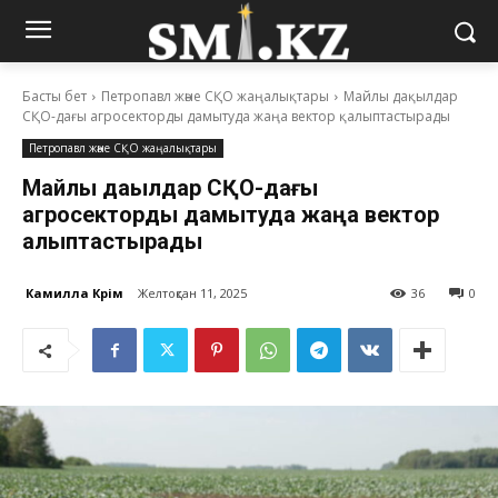
Басты бет
Петропавл және СҚО жаңалықтары
Майлы дақылдар
СҚО-дағы агросекторды дамытуда жаңа вектор қалыптастырады
Петропавл және СҚО жаңалықтары
Майлы дақылдар СҚО-дағы
агросекторды дамытуда жаңа вектор
қалыптастырады
Камилла Кәрім
Желтоқсан 11, 2025
36
0