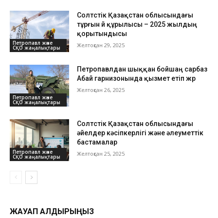
Солтүстік Қазақстан облысындағы
тұрғын үй құрылысы – 2025 жылдың
қорытындысы
Петропавл және
Желтоқсан 29, 2025
СҚО жаңалықтары
Петропавлдан шыққан бойшаң сарбаз
Абай гарнизонында қызмет етіп жүр
Желтоқсан 26, 2025
Петропавл және
СҚО жаңалықтары
Солтүстік Қазақстан облысындағы
әйелдер кәсіпкерлігі және әлеуметтік
бастамалар
Петропавл және
Желтоқсан 25, 2025
СҚО жаңалықтары
ЖАУАП ҚАЛДЫРЫҢЫЗ