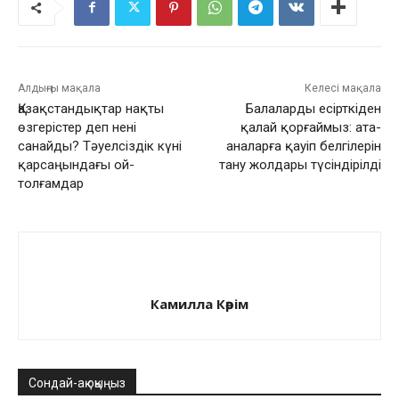
Алдыңғы мақала
Келесі мақала
Қазақстандықтар нақты
Балаларды есірткіден
өзгерістер деп нені
қалай қорғаймыз: ата-
санайды? Тәуелсіздік күні
аналарға қауіп белгілерін
қарсаңындағы ой-
тану жолдары түсіндірілді
толғамдар
Камилла Кәрім
Сондай-ақ оқыңыз