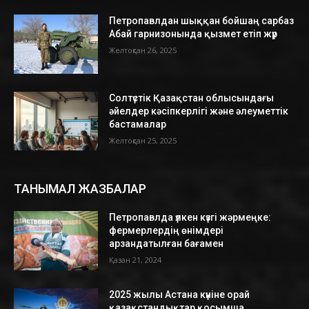
Петропавлдан шыққан бойшаң сарбаз
Абай гарнизонында қызмет етіп жүр
Желтоқсан 26, 2025
Солтүстік Қазақстан облысындағы
әйелдер кәсіпкерлігі және әлеуметтік
бастамалар
Желтоқсан 25, 2025
ТАНЫМАЛ ЖАЗБАЛАР
Петропавлда үлкен күзгі жәрмеңке:
фермерлердің өнімдері
арзандатылған бағамен
Қазан 21, 2024
2025 жылы Астана күніне орай
қазақстандықтар қосымша