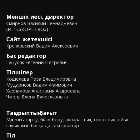
Меншік иесі, директор
Смирнов Василий Геннадьевич
(ИП «SKOPETRO»)
Сайт жетекшісі
Крепковский Вадим Алексеевич
Бас редактор
Гуцуляк Евгений Петрович
Тілшілер
Кошелева Роза Владимировна
Мударисов Вадим Фаимович
Харламова Анастасия Андреевна
Чмель Елена Вячеславовна
Тақырыптық бағыт
Мәдени ағарту, білім беру, ақпараттық, спорттық, ойын-
сауық және басқа да тақырыптар
Тіл