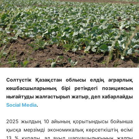
Солтүстік Қазақстан облысы елдің аграрлық
көшбасшыларының бірі ретіндегі позициясын
нығайтуды жалғастырып жатыр, деп хабарлайды
Social Media
.
2025 жылдың 10 айының қорытындысы бойынша
қысқа мерзімді экономикалық көрсеткіштің өсімі
13 % құрады, ал ауыл шаруашылығының жалпы