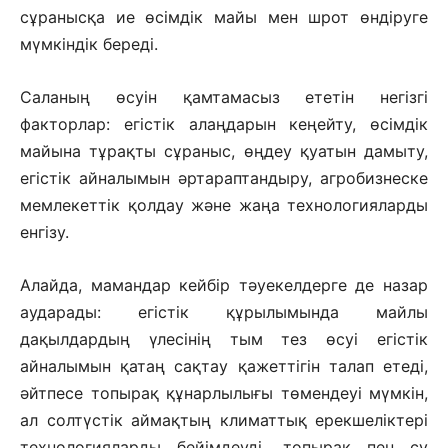
сұранысқа ие өсімдік майы мен шрот өндіруге
мүмкіндік береді.
Саланың өсуін қамтамасыз ететін негізгі
факторлар: егістік алаңдарын кеңейту, өсімдік
майына тұрақты сұраныс, өңдеу қуатын дамыту,
егістік айналымын әртараптандыру, агробизнеске
мемлекеттік қолдау және жаңа технологияларды
енгізу.
Алайда, мамандар кейбір тәуекелдерге де назар
аударады: егістік құрылымында майлы
дақылдардың үлесінің тым тез өсуі егістік
айналымын қатаң сақтау қажеттігін талап етеді,
әйтпесе топырақ құнарлылығы төмендеуі мүмкін,
ал солтүстік аймақтың климаттық ерекшеліктері
технологияларды бейімдеуді, топырақ пен су