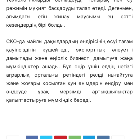
режимін мұқият басқаруды талап етеді. Дегенмен,
ағымдағы егін жинау маусымы ең сәтті
кезеңдердің бірі болды.
СҚО-да майлы дақылдардың өндірісінің өсуі тағам
қауіпсіздігін күшейтеді, экспорттық әлеуетті
дамытады және өңірлік бизнесті дамытуға жаңа
мүмкіндіктер ашады. Бұл өңір үшін елдің негізгі
аграрлық орталығы ретіндегі рөлді нығайтуға
және жоғары қосылған құн өнімдерін өндіру мен
өңдеуде ұзақ мерзімді артықшылықтар
қалыптастыруға мүмкіндік береді.