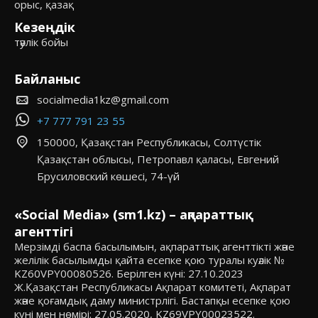
орыс, қазақ
Кезеңдік
тәулік бойы
Байланыс
socialmedia1kz@gmail.com
+7 777 791 23 55
150000, Қазақстан Республикасы, Солтүстік
Қазақстан облысы, Петропавл қаласы, Евгений
Брусиловский көшесі, 74-үй
«Social Media» (sm1.kz) – ақпараттық
агенттігі
Мерзімді баспа басылымын, ақпараттық агенттікті және
желілік басылымды қайта есепке қою туралы куәлік №
KZ60VPY00080526. Берілген күні: 27.10.2023
Ж.Қазақстан Республикасы Ақпарат комитеті, Ақпарат
және қоғамдық даму министрлігі. Бастапқы есепке қою
күні мен нөмірі: 27.05.2020, KZ69VPY00023522.