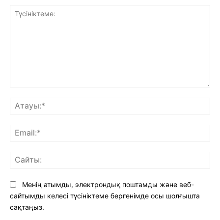
Түсініктеме:
Ат
Ema
Са
Менің атымды, электрондық поштамды және веб-
сайтымды келесі түсініктеме бергенімде осы шолғышта
сақтаңыз.