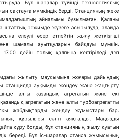
стыруда. Бұл шаралар түйінді технологиялық
ын сақтауға мүмкіндік берді. Станцияның жеке
асымалдағыштың айналымы бұзылмаған. Қаланы
а штаттық режимде жүзеге асырылуда, алайда
сына елеулі әсер етпейтін жылу жеткізгіші
және шамалы ауытқуларын байқауы мүмкін.
17:00 дейін толық қалпына келтіріледі деп
ғымдағы жылыту маусымына жоғары дайындық
ары станцияда ауқымды жөндеу және жаңғырту
ішінде алты қазандық агрегатын және екі
 қазандық агрегатын және алты турбоагрегатты
алқы жабдықтарды жөндеу жұмыстары бар.
ының құрылысы сәтті аяқталды. Маңызды
қайта құру болды, бұл станцияның жылу қуатын
дік береді. Бұл іс-шаралар станса жұмысының