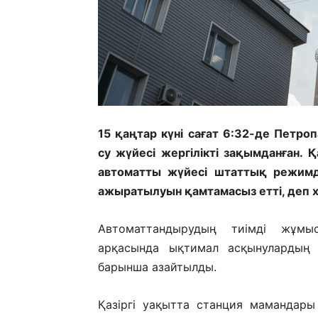
15 қаңтар күні сағат 6:32-де Петр
су жүйесі жергілікті зақымданған.
автоматты жүйесі штаттық режимде
ажыратылуын қамтамасыз етті, деп
Автоматтандырудың тиімді жұмыс
арқасында ықтимал асқынулардың
барынша азайтылды.
Қазіргі уақытта станция мамандар