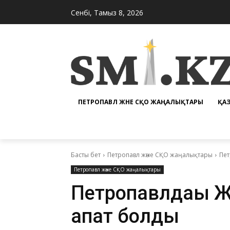
Сенбі, Тамыз 8, 2026
ПЕТРОПАВЛ ЖӘНЕ СҚО ЖАҢАЛЫҚТАРЫ
ҚА
Басты бет
Петропавл және СҚО жаңалықтары
Пет
Петропавл және СҚО жаңалықтары
Петропавлдағы Ж
апат болды