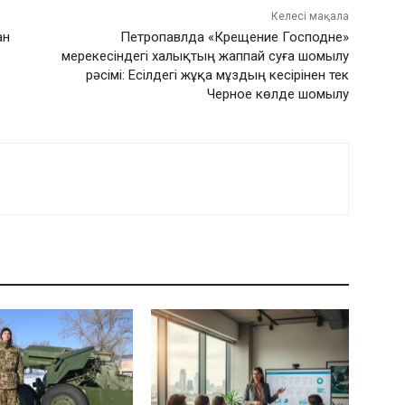
Келесі мақала
ан
Петропавлда «Крещение Господне»
мерекесіндегі халықтың жаппай суға шомылу
рәсімі: Есілдегі жұқа мұздың кесірінен тек
Черное көлде шомылу