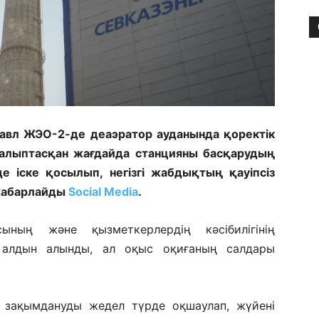
опавл ЖЭО-2-де деаэратор ауданында қоректік
 Қалыптасқан жағдайда станцияны басқарудың
 іске қосылып, негізгі жабдықтың қауіпсіз
 хабарлайды
Social Media
.
ының және қызметкерлердің кәсібилігінің
 алдын алынды, ал оқыс оқиғаның салдары
ы зақымдануды жедел түрде оқшаулап, жүйені