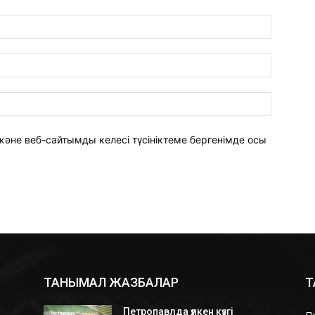
Атауы:*
Email:*
Сайты:
әне веб-сайтымды келесі түсініктеме бергенімде осы
ТАНЫМАЛ ЖАЗБАЛАР
Т
Петропавлда үлкен күзгі