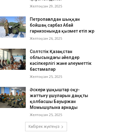
Желтоқсан 29, 2025
Петропавлдан шыққан
бойшаң сарбаз Абай
гарнизонында қызмет етіп жүр
Желтоқсан 26, 2025
Солтүстік Қазақстан
облысындағы әйелдер
кәсіпкерлігі және әлеуметтік
бастамалар
Желтоқсан 25, 2025
Әскери ұшқыштар оқу-
жаттығу ұшуларын даңқты
қолбасшы Бауыржан
Момышұлына арнады
Желтоқсан 25, 2025
Көбірек жүктеңіз