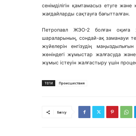
сенімділігін қамтамасыз етуге және
жағдайларды сақтауға бағытталған.
Петропавл ЖЭО-2 болған оқиға 
шараларының, сондай-ақ заманауи т
жүйелерін енгізудің маңыздылығын
жөнiндегi жұмыстар жалғасуда жән
жұмыс iстеуiн жалғастыру үшiн процес
ТЕГИ
Происшествия
Бөлісу