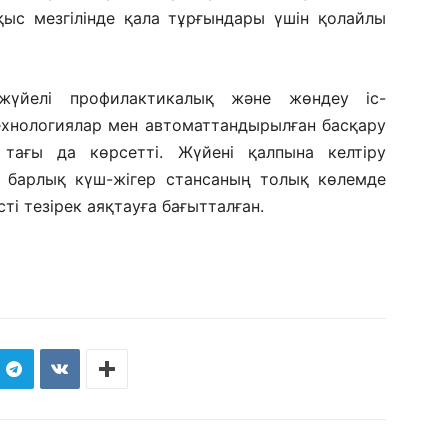
 қыс мезгілінде қала тұрғындары үшін қолайлы
жүйелі профилактикалық және жөндеу іс-
ехнологиялар мен автоматтандырылған басқару
 тағы да көрсетті. Жүйенi қалпына келтiру
е барлық күш-жiгер стансаның толық көлемде
тi тезiрек аяқтауға бағытталған.