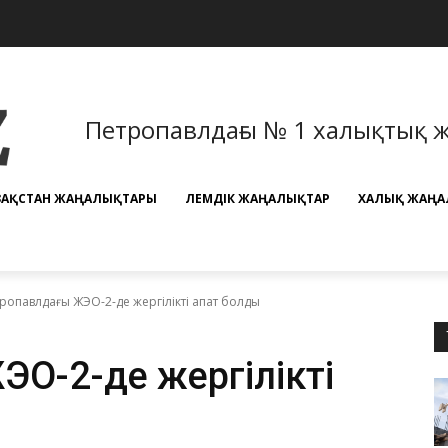
Петропавлдағы № 1 халықтық 
ЗАҚСТАН ЖАҢАЛЫҚТАРЫ
ӘЛЕМДІК ЖАҢАЛЫҚТАР
ХАЛЫҚ ЖАҢА
ропавлдағы ЖЭО-2-де жергілікті апат болды
ЭО-2-де жергілікті