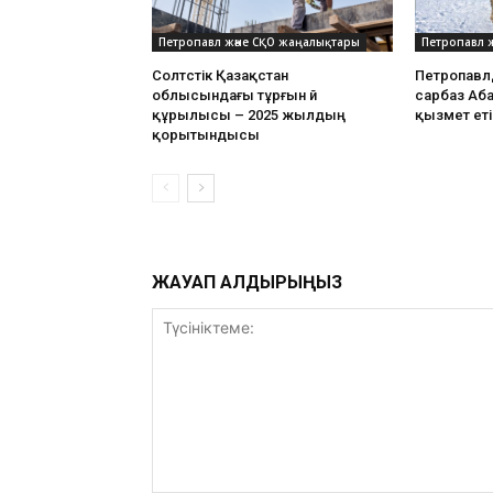
Петропавл және СҚО жаңалықтары
Петропавл 
Солтүстік Қазақстан
Петропавл
облысындағы тұрғын үй
сарбаз Аб
құрылысы – 2025 жылдың
қызмет еті
қорытындысы
ЖАУАП ҚАЛДЫРЫҢЫЗ