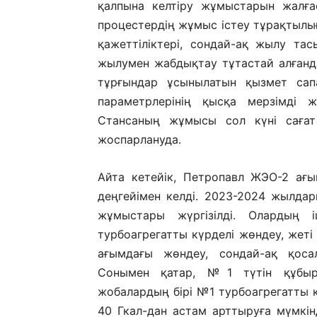
қалпына келтіру жұмыстарын жалға
процестердің жұмыс істеу тұрақтылығ
қажеттіліктері, сондай-ақ жылу т
жылумен жабдықтау тұтастай алғанд
тұрғындар ұсынылатын қызмет сапа
параметрлерінің қысқа мерзімді 
Стансаның жұмысы сол күні сағат 
жоспарлануда.
Айта кетейік, Петропавл ЖЭО-2 а
деңгейімен келді. 2023-2024 жылд
жұмыстары жүргізілді. Олардың 
турбоагрегатты күрделі жөндеу, жеті
ағымдағы жөндеу, сондай-ақ қос
Сонымен қатар, №1 түтін құбыр
жобалардың бірі №1 турбоагрегатты 
40 Гкал-дан астам арттыруға мүмкін