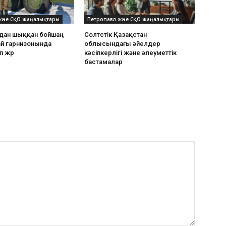
және СҚО жаңалықтары
Петропавл және СҚО жаңалықтары
дан шыққан бойшаң
Солтүстік Қазақстан
ай гарнизонында
облысындағы әйелдер
п жүр
кәсіпкерлігі және әлеуметтік
бастамалар