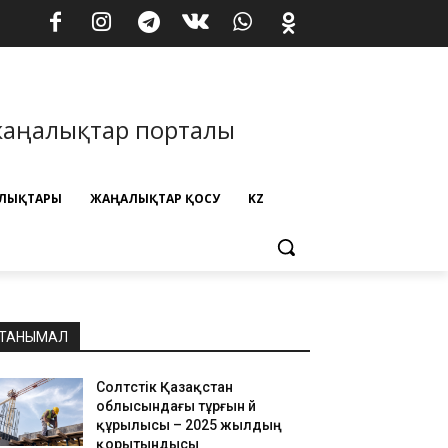
жаңалықтар порталы
ЛЫҚТАРЫ
ЖАҢАЛЫҚТАР ҚОСУ
KZ
ТАНЫМАЛ
Солтүстік Қазақстан
облысындағы тұрғын үй
құрылысы – 2025 жылдың
қорытындысы