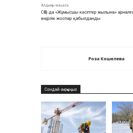
Алдыңғы мақала
СҚО-да «Жұмысшы кәсіптер жылына» арналғ
өңірлік жоспар қабылданды
Роза Кошелева
Сондай-ақ оқыңыз