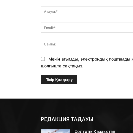
Түсініктеме:
Менің атымды, электрондық поштамды ж
шолғышта сақтаңыз.
РЕДАКЦИЯ ТАҢДАУЫ
Солтүстік Қазақстан