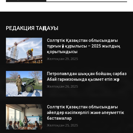
РЕДАКЦИЯ ТАҢДАУЫ
Солтүстік Қазақстан облысындағы
тұрғын үй құрылысы – 2025 жылдың
қорытындысы
Желтоқсан 29, 2025
Петропавлдан шыққан бойшаң сарбаз
Абай гарнизонында қызмет етіп жүр
Желтоқсан 26, 2025
Солтүстік Қазақстан облысындағы
әйелдер кәсіпкерлігі және әлеуметтік
бастамалар
Желтоқсан 25, 2025