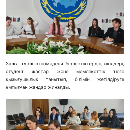
Залға түрлі этномәдени бірлестіктердің өкілдері,
студент жастар және мемлекеттік тілге
қызығушылық танытып, білімін жетілдіруге
ұмтылған жандар жиналды.