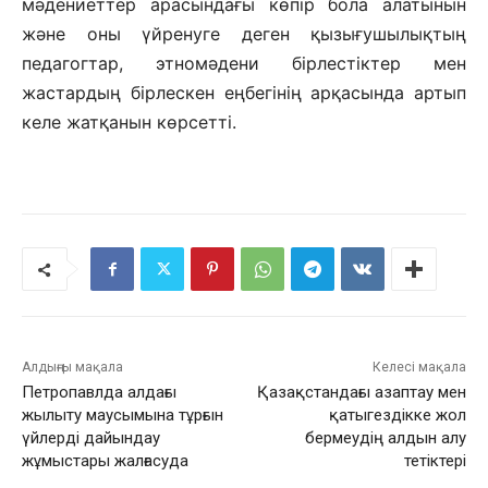
мәдениеттер арасындағы көпір бола алатынын
және оны үйренуге деген қызығушылықтың
педагогтар, этномәдени бірлестіктер мен
жастардың бірлескен еңбегінің арқасында артып
келе жатқанын көрсетті.
Алдыңғы мақала
Келесі мақала
Петропавлда алдағы
Қазақстандағы азаптау мен
жылыту маусымына тұрғын
қатыгездікке жол
үйлерді дайындау
бермеудің алдын алу
жұмыстары жалғасуда
тетіктері