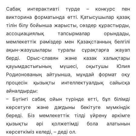
Сабақ интерактивті түрде – конкурс пен
викторина форматында өтті. Қатысушылар қазақ
тілін білу бойынша жарысты, сөздер құрастырды,
ассоциациялық тапсырмалар орындады,
мемлекеттік рәміздер мен Қазақстанның белгілі
ақын-жазушылары туралы сұрақтарға жауап
берді. Орыс-славян және казак халықтары
қауымдастығының мүшесі, оқытушы Юлия
Родионованың айтуынша, мұндай формат оқу
процесін қызықты интеллектуалдық сайысқа
айналдырды:
– Бүгінгі сабақ ойын түрінде өтті, бұл білімді
көрсетуге және дағдыны бекітуге мүмкіндік
береді. Біз мемлекеттік тілді үйрену әркімге
қызықты әрі қолжетімді бола алатынын
көрсеткіміз келеді, – деді ол.