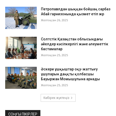
Петропавлдан шыққан бойшаң сарбаз
Абай гарнизонында қызмет етіп жүр
Желтоқсан 26, 2025
Солтүстік Қазақстан облысындағы
әйелдер кәсіпкерлігі және әлеуметтік
бастамалар
Желтоқсан 25, 2025
Әскери ұшқыштар оқу-жаттығу
ұшуларын даңқты қолбасшы
Бауыржан Момышұлына арнады
Желтоқсан 25, 2025
Көбірек жүктеңіз
СОҢҒЫ ПІКІРЛЕР