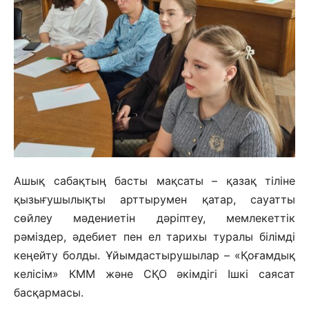
Ашық сабақтың басты мақсаты – қазақ тіліне
қызығушылықты арттырумен қатар, сауатты
сөйлеу мәдениетін дәріптеу, мемлекеттік
рәміздер, әдебиет пен ел тарихы туралы білімді
кеңейту болды. Ұйымдастырушылар – «Қоғамдық
келісім» КММ және СҚО әкімдігі Ішкі саясат
басқармасы.