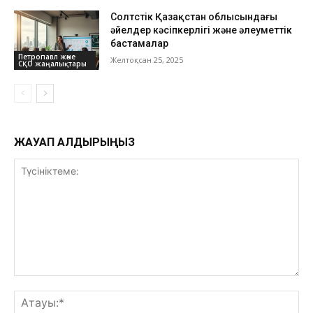
Солтүстік Қазақстан облысындағы
әйелдер кәсіпкерлігі және әлеуметтік
бастамалар
Петропавл және
Желтоқсан 25, 2025
СҚО жаңалықтары
ЖАУАП ҚАЛДЫРЫҢЫЗ
Түсініктеме:
Ат