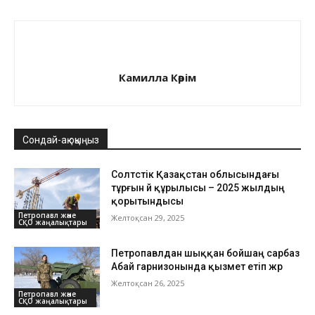
Камилла Кәрім
Сондай-ақ оқыңыз
Солтүстік Қазақстан облысындағы
тұрғын үй құрылысы – 2025 жылдың
қорытындысы
Петропавл және
Желтоқсан 29, 2025
СҚО жаңалықтары
Петропавлдан шыққан бойшаң сарбаз
Абай гарнизонында қызмет етіп жүр
Желтоқсан 26, 2025
Петропавл және
СҚО жаңалықтары