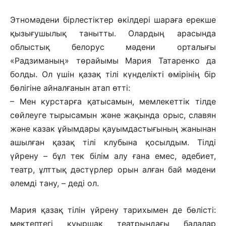
Этномәдени бірлестіктер өкілдері шараға ерекше
қызығушылық танытты. Олардың арасында
облыстық белорус мәдени орталығы
«Радзиманың» төрайымы Мария Татаренко да
болды. Ол үшін қазақ тілі күнделікті өмірінің бір
бөлігіне айналғанын атап өтті:
– Мен курстарға қатысамын, мемлекеттік тілде
сөйлеуге тырысамын және жақында орыс, славян
және казак ұйымдары қауымдастығының жанынан
ашылған қазақ тілі клубына қосылдым. Тілді
үйрену – бұл тек білім алу ғана емес, әдебиет,
театр, ұлттық дәстүрлер орын алған бай мәдени
әлемді тану, – деді ол.
Мария қазақ тілін үйрену тарихымен де бөлісті:
мектептегі қуыршақ театрындағы балалар