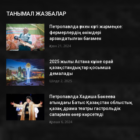
ТАНЫМАЛ ЖАЗБАЛАР
Петропавлда үлкен күзгі жәрмеңке:
фермерлердің өнімдері
арзандатылған бағамен
Қазан 21, 2024
2025 жылы Астана күніне орай
қазақстандықтар қосымша
демалады
Шілде 2, 2025
Петропавлда Хадиша Бөкеева
атындағы Батыс Қазақстан облыстық
қазақ драма театры гастрольдік
сапармен өнер көрсетеді
Қараша 6, 2024