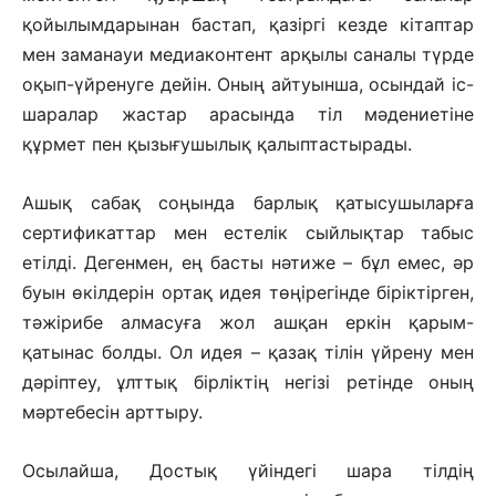
қойылымдарынан бастап, қазіргі кезде кітаптар
мен заманауи медиаконтент арқылы саналы түрде
оқып-үйренуге дейін. Оның айтуынша, осындай іс-
шаралар жастар арасында тіл мәдениетіне
құрмет пен қызығушылық қалыптастырады.
Ашық сабақ соңында барлық қатысушыларға
сертификаттар мен естелік сыйлықтар табыс
етілді. Дегенмен, ең басты нәтиже – бұл емес, әр
буын өкілдерін ортақ идея төңірегінде біріктірген,
тәжірибе алмасуға жол ашқан еркін қарым-
қатынас болды. Ол идея – қазақ тілін үйрену мен
дәріптеу, ұлттық бірліктің негізі ретінде оның
мәртебесін арттыру.
Осылайша, Достық үйіндегі шара тілдің