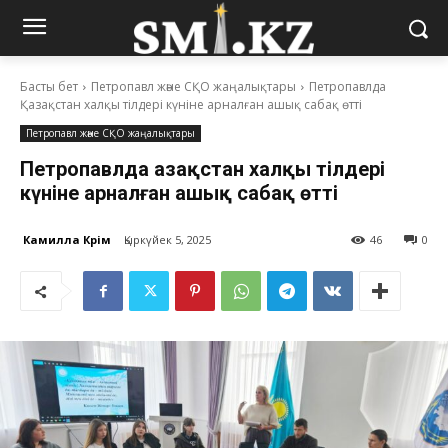
Басты бет
Петропавл және СҚО жаңалықтары
Петропавлда
Қазақстан халқы тілдері күніне арналған ашық сабақ өтті
Петропавл және СҚО жаңалықтары
Петропавлда Қазақстан халқы тілдері
күніне арналған ашық сабақ өтті
Камилла Кәрім
Қыркүйек 5, 2025
46
0