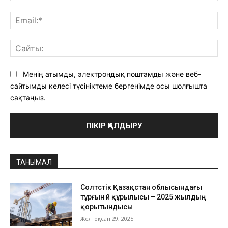
Ema
Са
Менің атымды, электрондық поштамды және веб-
сайтымды келесі түсініктеме бергенімде осы шолғышта
сақтаңыз.
ТАНЫМАЛ
Солтүстік Қазақстан облысындағы
тұрғын үй құрылысы – 2025 жылдың
қорытындысы
Желтоқсан 29, 2025