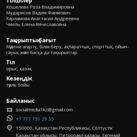
Тілшілер
Кошелева Роза Владимировна
Мударисов Вадим Фаимович
Харламова Анастасия Андреевна
Чмель Елена Вячеславовна
Тақырыптық бағыт
Мәдени ағарту, білім беру, ақпараттық, спорттық, ойын-
сауық және басқа да тақырыптар
Тіл
орыс, қазақ
Кезеңдік
тәулік бойы
Байланыс
socialmedia1kz@gmail.com
+7 777 791 23 55
150000, Қазақстан Республикасы, Солтүстік
Қазақстан облысы, Петропавл қаласы, Евгений