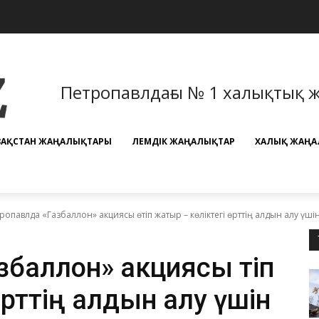
Петропавлдағы № 1 халықтық 
ЗАҚСТАН ЖАҢАЛЫҚТАРЫ
ӘЛЕМДІК ЖАҢАЛЫҚТАР
ХАЛЫҚ ЖАҢА
ропавлда «Газбаллон» акциясы өтіп жатыр – көліктегі өрттің алдын алу үші
баллон» акциясы өтіп
 өрттің алдын алу үшін