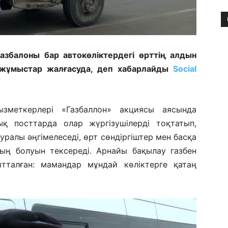
газбалоны бар автокөліктердегі өрттің алдын
жұмыстар жалғасуда, деп хабарлайды
Social
зметкерлері «Газбаллон» акциясы аясында
лық посттарда олар жүргізушілерді тоқтатып,
туралы әңгімелеседі, өрт сөндіргіштер мен басқа
ың болуын тексереді. Арнайы бақылау газбен
ытталған: мамандар мұндай көліктерге қатаң