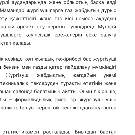
үрлі аудандарында және облыстың басқа елді
і. Мамандар жүргізушілерге газ жабдығын дұрыс
ту қажеттілігі және газ иісі немесе ақаудың
қалай әрекет ету керегін түсіндіреді. Мұндай
ушілерге қауіпсіздік ережелерін еске салуға
ақтап қалады.
ік кезінде көп жылдық тәжірибесі бар жүргізуші
 бензин мен газды қатар пайдалану мүмкіндігі
. Жүргізуші жабдықтың жағдайын үнемі
техникалық тексеруден тұрақты өтетінін және
ашан салонда болатынын айтты. Оның пікірінше,
абы – формальдылық емес, әр жүргізуші үшін
окөлікте болуы керек, өйткені жолдағы күтпеген
статистикамен расталады. Биылдан бастап