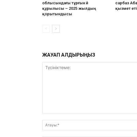
облысындағы тұрғын үй
сарбаз Аб
құрылысы – 2025 жылдың
қызмет еті
қорытындысы
ЖАУАП ҚАЛДЫРЫҢЫЗ
Түсініктеме: