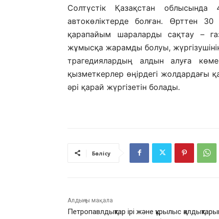
Солтүстік Қазақстан облысында 
автокөліктерде болған. Өрттен 30
қарапайым шараларды сақтау – газ
жұмысқа жарамды болуы, жүргізушінің
трагедиялардың алдын алуға көмек
қызметкерлер өңірдегі жолдардағы қа
әрі қарай жүргізетін болады.
Бөлісу
Алдыңғы мақала
Петропавлдықтар ірі және құрылыс қалдықтары