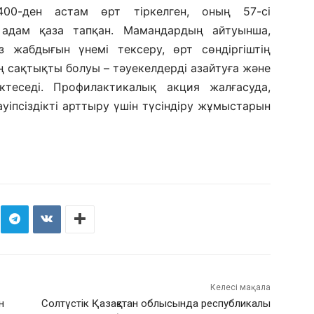
400-ден астам өрт тіркелген, оның 57-сі
 адам қаза тапқан. Мамандардың айтуынша,
 жабдығын үнемі тексеру, өрт сөндіргіштің
 сақтықты болуы – тәуекелдерді азайтуға және
теседі. Профилактикалық акция жалғасуда,
уіпсіздікті арттыру үшін түсіндіру жұмыстарын
Келесі мақала
н
Солтүстік Қазақстан облысында республикалық