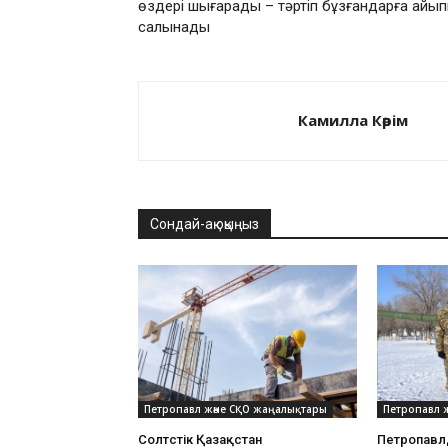
өздері шығарады – тәртіп бұзғандарға айып
салынады
Камилла Кәрім
Сондай-ақ оқыңыз
Петропавл және СҚО жаңалықтары
Петропавл 
Солтүстік Қазақстан
Петропавл