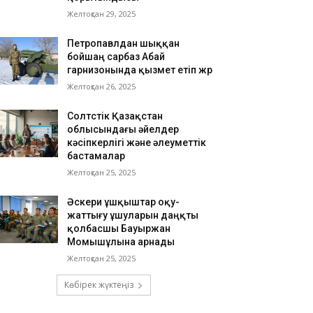
Желтоқсан 29, 2025
Петропавлдан шыққан
бойшаң сарбаз Абай
гарнизонында қызмет етіп жүр
Желтоқсан 26, 2025
Солтүстік Қазақстан
облысындағы әйелдер
кәсіпкерлігі және әлеуметтік
бастамалар
Желтоқсан 25, 2025
Әскери ұшқыштар оқу-
жаттығу ұшуларын даңқты
қолбасшы Бауыржан
Момышұлына арнады
Желтоқсан 25, 2025
Көбірек жүктеңіз