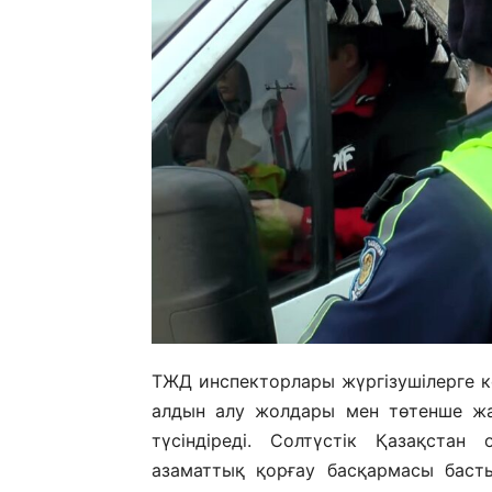
ТЖД инспекторлары жүргізушілерге к
алдын алу жолдары мен төтенше жағ
түсіндіреді. Солтүстік Қазақстан
азаматтық қорғау басқармасы баст