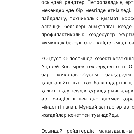
осындай рейдтер Петропавлдың әрт
мекендерінде бір мезгілде өткізілед
пайдалану, техникалық қызмет көрсе
алғашқы белгілері анықталған кезде 
профилактикалық кездесулер жүргіз
мүмкіндік береді, олар кейде өмірді с
«Оңтүстік» постында кезекті кезекшіл
Андрей Костырёв тексеруден өтті. Ол
бар микроавтобусты басқарады
қадағалайтынын, газ баллондарының 
қажетті қауіпсіздік құралдарының әрқ
өрт сөндіргіш пен дәрі-дәрмек қор
міндетті талап. Мұндай заттар әр авт
жағдайлар кенеттен туындайды.
Осындай рейдтердің маңыздылығы 