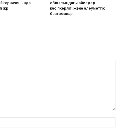
ай гарнизонында
облысындағы әйелдер
п жүр
кәсіпкерлігі және әлеуметтік
бастамалар
Атауы:*