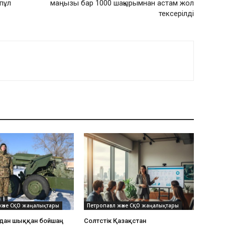
пұл
маңызы бар 1000 шақырымнан астам жол
тексерілді
және СҚО жаңалықтары
Петропавл және СҚО жаңалықтары
дан шыққан бойшаң
Солтүстік Қазақстан