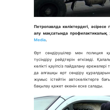
Петропавлда көліктердегі, әсіресе 
алу мақсатында профилактикалық 
Media
.
Өрт сөндірушілер мен полиция қы
түсіндіру рейдтерін өткізеді. Қала
көлікті қауіпсіз пайдалану ережелері 
да алғашқы өрт сөндіру құралдарын
жұмыс істейтін автокөліктерге бағ
бақылау қажет екенін еске салады.