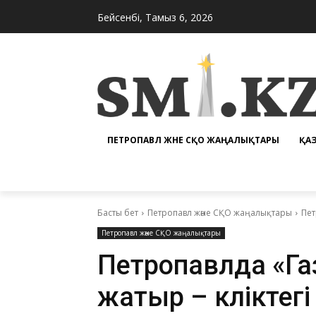
Бейсенбі, Тамыз 6, 2026
ПЕТРОПАВЛ ЖӘНЕ СҚО ЖАҢАЛЫҚТАРЫ
ҚА
Басты бет
Петропавл және СҚО жаңалықтары
Пет
Петропавл және СҚО жаңалықтары
Петропавлда «Газ
жатыр – көліктегі