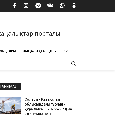
жаңалықтар порталы
ЛЫҚТАРЫ
ЖАҢАЛЫҚТАР ҚОСУ
KZ
н
ТАНЫМАЛ
Солтүстік Қазақстан
облысындағы тұрғын үй
құрылысы – 2025 жылдың
қорытындысы