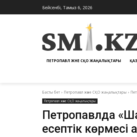
Бейсенбі, Тамыз 6, 2026
ПЕТРОПАВЛ ЖӘНЕ СҚО ЖАҢАЛЫҚТАРЫ
ҚА
Басты бет
Петропавл және СҚО жаңалықтары
Пет
Петропавл және СҚО жаңалықтары
Петропавлда «Ша
есептік көрмесі