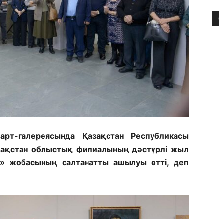
арт-галереясында Қазақстан Республикасы
зақстан облыстық филиалының дәстүрлі жыл
т» жобасының салтанатты ашылуы өтті, деп