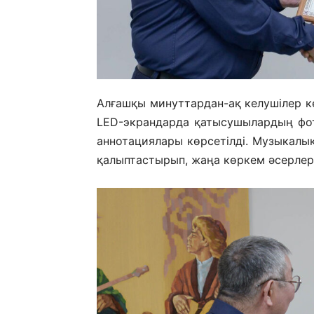
Алғашқы минуттардан-ақ келушілер кө
LED-экрандарда қатысушылардың фо
аннотациялары көрсетілді. Музыкалық
қалыптастырып, жаңа көркем әсерлерг