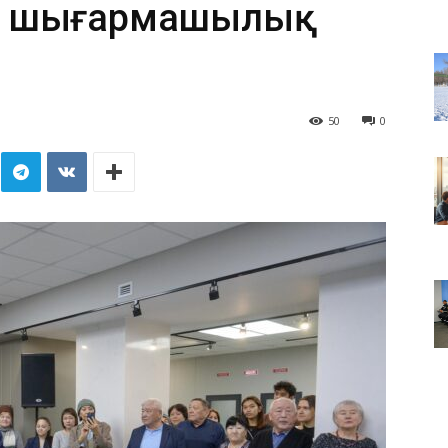
е шығармашылық
50
0