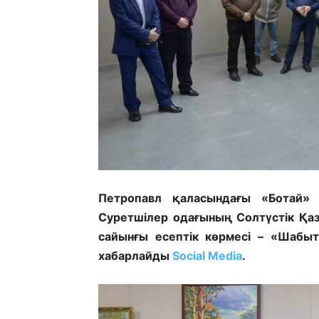
Петропавл қаласындағы «Ботай» 
Суретшілер одағының Солтүстік Қа
сайынғы есептік көрмесі – «Шабы
хабарлайды
Social Media
.