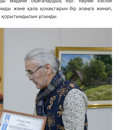
ы мәдени оқиғалардың бірі. Көрме кәсіби
ымды және қала қонақтарын бір алаңға жинап,
 қорытындысын ұсынды.