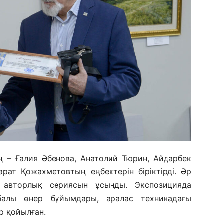
ң – Ғалия Әбенова, Анатолий Тюрин, Айдарбек
рат Қожахметовтың еңбектерін біріктірді. Әр
 авторлық сериясын ұсынды. Экспозицияда
анбалы өнер бұйымдары, аралас техникадағы
р қойылған.