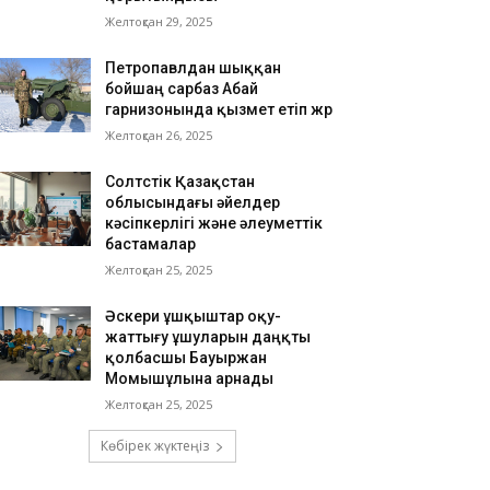
Желтоқсан 29, 2025
Петропавлдан шыққан
бойшаң сарбаз Абай
гарнизонында қызмет етіп жүр
Желтоқсан 26, 2025
Солтүстік Қазақстан
облысындағы әйелдер
кәсіпкерлігі және әлеуметтік
бастамалар
Желтоқсан 25, 2025
Әскери ұшқыштар оқу-
жаттығу ұшуларын даңқты
қолбасшы Бауыржан
Момышұлына арнады
Желтоқсан 25, 2025
Көбірек жүктеңіз