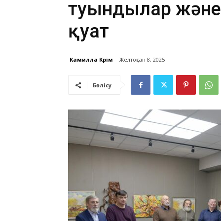
туындылар жән
қуат
Камилла Кәрім
Желтоқсан 8, 2025
Бөлісу