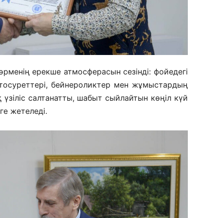
рменің ерекше атмосферасын сезінді: фойедегі
тосуреттері, бейнероликтер мен жұмыстардың
 үзіліс салтанатты, шабыт сыйлайтын көңіл күй
е жетеледі.