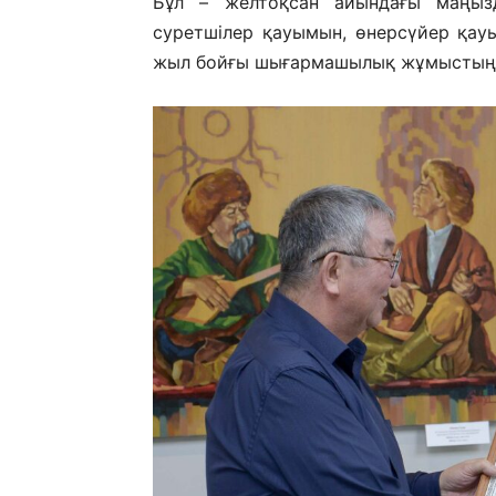
Бұл – желтоқсан айындағы маңызд
суретшілер қауымын, өнерсүйер қау
жыл бойғы шығармашылық жұмыстың