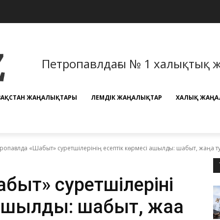
Петропавлдағы № 1 халықтық 
ЗАҚСТАН ЖАҢАЛЫҚТАРЫ
ӘЛЕМДІК ЖАҢАЛЫҚТАР
ХАЛЫҚ ЖАҢА
ропавлда «Шабыт» суретшілерінің есептік көрмесі ашылды: шабыт, жаңа
быт» суретшілерінің
 ашылды: шабыт, жаңа