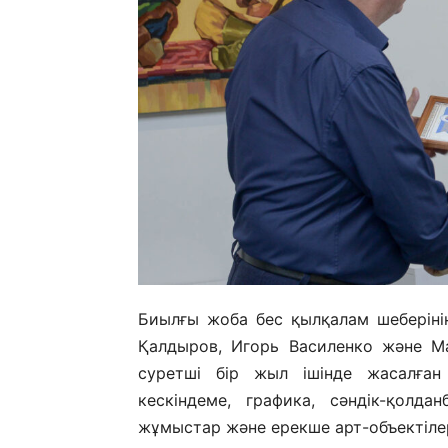
Биылғы жоба бес қылқалам шеберіні
Қалдыров, Игорь Василенко және Ма
суретші бір жыл ішінде жасалған
кескіндеме, графика, сәндік-қолд
жұмыстар және ерекше арт-объектіле