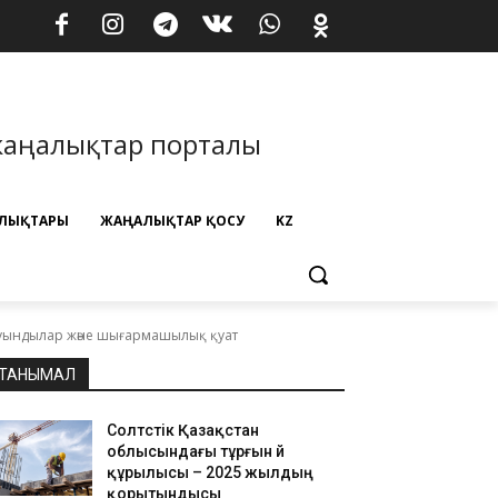
жаңалықтар порталы
ЛЫҚТАРЫ
ЖАҢАЛЫҚТАР ҚОСУ
KZ
 туындылар және шығармашылық қуат
ТАНЫМАЛ
Солтүстік Қазақстан
облысындағы тұрғын үй
құрылысы – 2025 жылдың
қорытындысы