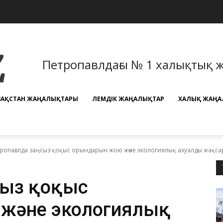
Петропавлдағы № 1 халықтық 
ЗАҚСТАН ЖАҢАЛЫҚТАРЫ
ӘЛЕМДІК ЖАҢАЛЫҚТАР
ХАЛЫҚ ЖАҢА
ропавлда заңсыз қоқыс орындарын жою және экологиялық ахуалды жақса
сыз қоқыс
және экологиялық