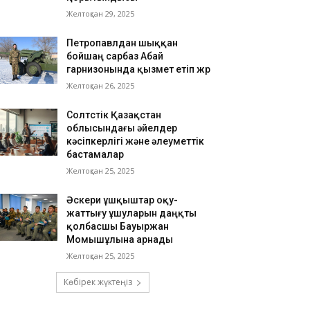
Желтоқсан 29, 2025
Петропавлдан шыққан
бойшаң сарбаз Абай
гарнизонында қызмет етіп жүр
Желтоқсан 26, 2025
Солтүстік Қазақстан
облысындағы әйелдер
кәсіпкерлігі және әлеуметтік
бастамалар
Желтоқсан 25, 2025
Әскери ұшқыштар оқу-
жаттығу ұшуларын даңқты
қолбасшы Бауыржан
Момышұлына арнады
Желтоқсан 25, 2025
Көбірек жүктеңіз