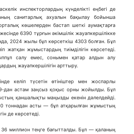
скелік инспекторлардың күнделікті еңбегі де
аның санитарлық ахуалын бақылау бойынша
рталық көшелерден бастап шеткі аумақтарға
ижесінде 6390 тұрғын әкімшілік жауапкершілікке
да, 2024 жылы бұл көрсеткіш 4303 болған. Бұл
іп жатқан жұмыстардың тиімділігін көрсетеді.
йыппұл салу емес, сонымен қатар алдын алу
рдың жауапкершілігін арттыру.
зінде келіп түсетін өтініштер мен жоспарлы
39-дан астам заңсыз қоқыс орны жойылды. Бұл
ыстың қаншалықты маңызды екенін дәлелдейді.
20 тоннадан асты — бұл атқарылған жұмыстың
гін де көрсетеді.
 36 миллион теңге бағытталды. Бұл — қаланың