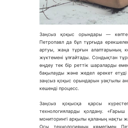
Заңсыз қоқыс орындары — көптеге
Петропавл да бұл тұрғыда ерекшеле
артуы, жаңа тұрғын алаптарының к
жүктемені ұлғайтады. Сондықтан тұр
өңдеу тек бір реттік шараларды ем
бақылауды және жедел әрекет етуді
заңсыз қоқыс орындарын уақтылы ан
кешенді процесс.
Заңсыз қоқысқа қарсы күресте
технологияларды қолдану. «Ғарыш
мониторингі арқылы қаланың нақты ж
Осы технологияның көмегімен П