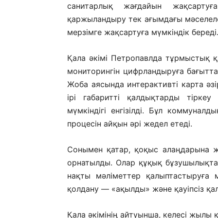
санитарлық жағдайын жақсартуғ
қаржыландыру тек ағымдағы мәселеле
мерзімге жақсартуға мүмкіндік береді
Қала әкімі Петропавлда тұрмыстық 
мониторингін цифрландыруға бағыттал
Жоба аясында интерактивті карта әзір
ірі габаритті қалдықтарды тірке
мүмкіндігі енгізілді. Бұл коммунал
процесін айқын әрі жедел етеді.
Сонымен қатар, қоқыс алаңдарына ж
орнатылды. Олар құқық бұзушылықтар
нақты мәліметтер қалыптастыруға м
қолдану — «ақылды» және қауіпсіз қ
Қала әкімінің айтуынша, келесі жылы