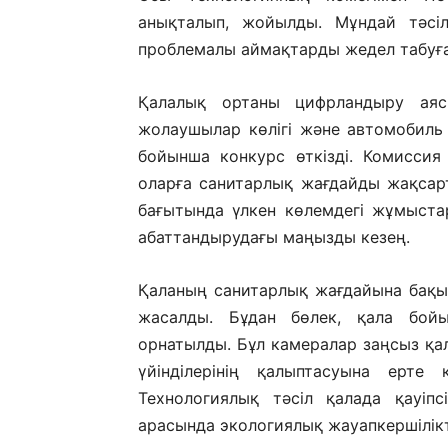
анықталып, жойылды. Мұндай тәсіл
проблемалы аймақтарды жедел табуға 
Қалалық ортаны цифрландыру аяс
жолаушылар көлігі және автомобиль
бойынша конкурс өткізді. Комиссия
оларға санитарлық жағдайды жақсар
бағытында үлкен көлемдегі жұмыста
абаттандырудағы маңызды кезең.
Қаланың санитарлық жағдайына бақыл
жасалды. Бұдан бөлек, қала бой
орнатылды. Бұл камералар заңсыз қа
үйінділерінің қалыптасуына ерте 
Технологиялық тәсіл қалада қауіп
арасында экологиялық жауапкершілікт