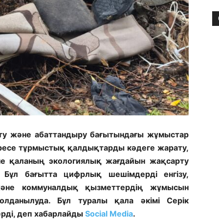
ту және абаттандыру бағытындағы жұмыстар
Әсіресе тұрмыстық қалдықтарды кәдеге жарату,
е қаланың экологиялық жағдайын жақсарту
 Бұл бағытта цифрлық шешімдерді енгізу,
және коммуналдық қызметтердің жұмысын
олданылуда. Бұл туралы қала әкімі Серік
рді, деп хабарлайды
Social Media
.