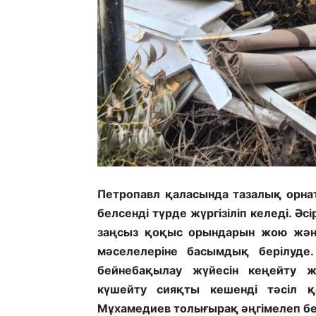
Петропавл қаласында тазалық орна
белсенді түрде жүргізіліп келеді. 
заңсыз қоқыс орындарын жою жән
мәселелеріне басымдық берілуде.
бейнебақылау жүйесін кеңейту 
күшейту сияқты кешенді тәсіл қ
Мұхамедиев толығырақ әңгімелеп бе