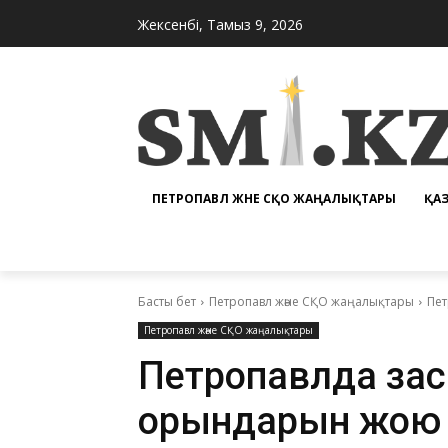
Жексенбі, Тамыз 9, 2026
ПЕТРОПАВЛ ЖӘНЕ СҚО ЖАҢАЛЫҚТАРЫ
ҚА
Басты бет
Петропавл және СҚО жаңалықтары
Пет
Петропавл және СҚО жаңалықтары
Петропавлда заң
орындарын жою 