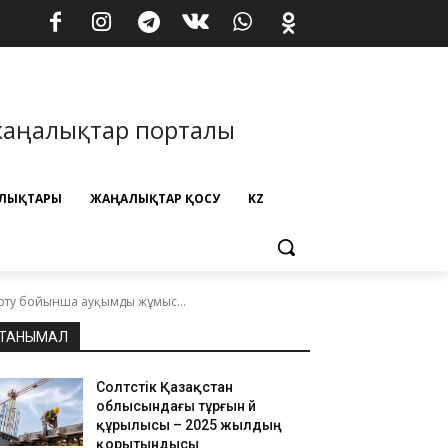
жаңалықтар порталы
ЛЫҚТАРЫ
ЖАҢАЛЫҚТАР ҚОСУ
KZ
рту бойынша ауқымды жұмыс...
ТАНЫМАЛ
Солтүстік Қазақстан
облысындағы тұрғын үй
құрылысы – 2025 жылдың
қорытындысы