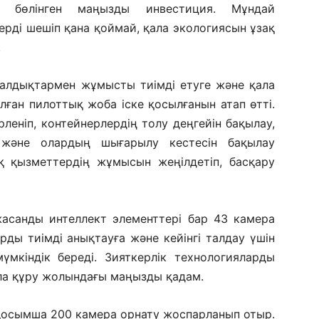
а бөлінген маңызды инвестиция. Мұндай
рді шешіп қана қоймай, қала экологиясын ұзақ
.
қалдықтармен жұмысты тиімді етуге және қала
ған пилоттық жоба іске қосылғанын атап өтті.
леніп, контейнерлердің толу деңгейін бақылау,
у және олардың шығарылу кестесін бақылау
дық қызметтердің жұмысын жеңілдетіп, басқару
асанды интеллект элементтері бар 43 камера
ды тиімді анықтауға және кейінгі талдау үшін
үмкіндік береді. Зияткерлік технологияларды
ала құру жолындағы маңызды қадам.
 қосымша 200 камера орнату жоспарланып отыр.