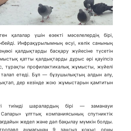
н қалалар үшін өзекті мәселелердің бірі,
нбейді. Инфрақұрылымның өсуі, көлік санының
еңеюі қалдықтарды басқару жүйесіне түсетін
мыстық қатты қалдықтарды дұрыс әрі қауіпсіз
ес, тұрақты профилактикалық жұмысты, жүйелі
 талап етеді. Бұл — бұзушылықтың алдын алу,
ықтап, дер кезінде жою жұмыстарын қамтитын
гі тиімді шаралардың бірі — заманауи
 Сапары» ұлттық компаниясының спутниктік
ағдайын жедел және дәл бақылау мүмкін болды.
етропавл аумағынан 9 заңсыз қоқыс орны