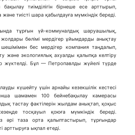
 бақылау тиімділігін бірнеше есе арттырып,
және тиісті шара қабылдауға мүмкіндік береді.
ында тұрғын үй-коммуналдық шаруашылық,
 жолдары бөлімі мердігер ұйымдарды анықтау
 шешімімен бес мердігер компания таңдалып,
ту және экологиялық ахуалды қалыпқа келтіру
р жүктелді. Бұл — Петропавлды жүйелі түрде
ауды күшейту үшін арнайы кезекшілік кестесі
ынша шамамен 100 бейнебақылау камерасы
лдық тастау фактілерін жылдам анықтап, қоқыс
кезеңде тосқауыл қоюға мүмкіндік береді.
сіз әрі таза орта қалыптастырып, тұрғындар
і арттыруға ықпал етеді.