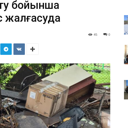
ту бойынша
 жалғасуда
45
0