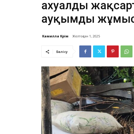
ахуалды жақсар
ауқымды жұмыс
Камилла Кәрім
Желтоқсан 1, 2025
Бөлісу