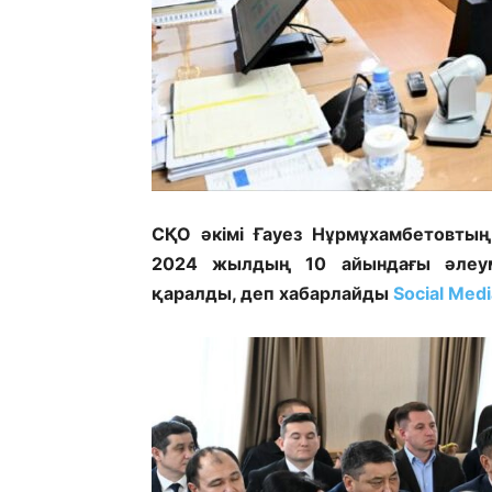
СҚО әкімі Ғауез Нұрмұхамбетовтың
2024 жылдың 10 айындағы әлеум
қаралды, деп хабарлайды
Social Medi