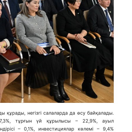
ы құрады, негізгі салаларда да өсу байқалады.
7,3%, тұрғын үй құрылысы – 22,9%, ауыл
дірісі – 0,1%, инвестициялар көлемі – 9,4%