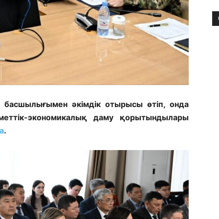
 басшылығымен әкімдік отырысы өтіп, онда
еттік-экономикалық даму қорытындылары
a
.