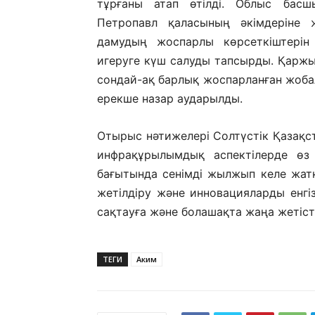
тұрғаны атап өтілді. Облыс басш
Петропавл қаласының әкімдеріне 
дамудың жоспарлы көрсеткіштері
игеруге күш салуды тапсырды. Қаржы
сондай-ақ барлық жоспарланған жоба
ерекше назар аударылды.
Отырыс нәтижелері Солтүстік Қазақс
инфрақұрылымдық аспектілерде өз
бағытында сенімді жылжып келе жатқ
жетілдіру және инновацияларды енгі
сақтауға және болашақта жаңа жетістік
ТЕГИ
Аким