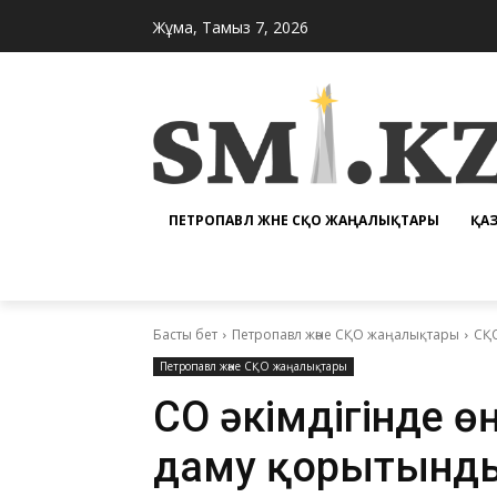
Жұма, Тамыз 7, 2026
ПЕТРОПАВЛ ЖӘНЕ СҚО ЖАҢАЛЫҚТАРЫ
ҚА
Басты бет
Петропавл және СҚО жаңалықтары
СҚО
Петропавл және СҚО жаңалықтары
СҚО әкімдігінде ө
даму қорытынд