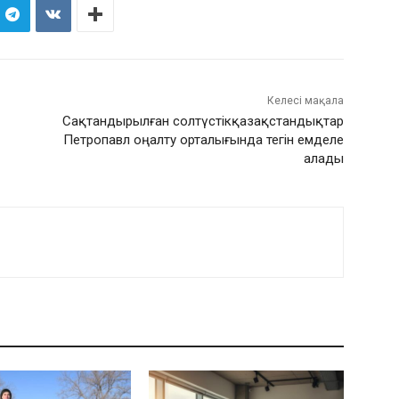
Келесі мақала
Сақтандырылған солтүстікқазақстандықтар
Петропавл оңалту орталығында тегін емделе
алады