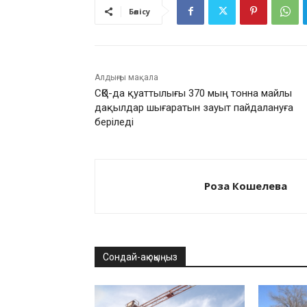
Бөлісу
Алдыңғы мақала
СҚО-да қуаттылығы 370 мың тонна майлы
дақылдар шығаратын зауыт пайдалануға
беріледі
Роза Кошелева
Сондай-ақ оқыңыз