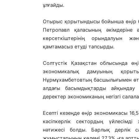
ұлғайды.
Отырыс қорытындысы бойынша өңір б
Петропавл қаласының әкімдеріне 
көрсеткіштерінің орындалуын ж
қамтамасыз етуді тапсырды.
Солтүстік Қазақстан облысында өң
экономикалық дамуының қорыт
Нұрмұхамбетовтың басшылығымен өтке
алдағы басымдықтарды айқындау 
деректер экономиканың негізгі сала
Есепті кезеңде өңір экономикасы 16,5%
кәсіпкерлік сектордың үйлесімд
нәтижесі болды. Барлық дерлік с
жұмыстарының көлемі 27,3% -ға артты