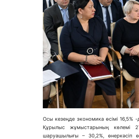
Осы кезеңде экономика өсімі 16,5% -д
Құрылыс жұмыстарының көлемі 2
шаруашылығы – 30,2%, өнеркәсіп өн