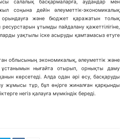
ысы салалық басқармаларға, аудандар мен
жыл соңына дейін әлеуметтік-экономикалық
н орындауға және бюджет қаражатын толық
 ресурстарын ұтымды пайдалану қажеттілігіне,
ларды уақтылы іске асыруды қамтамасыз етуге
тан облысының экономикалық, әлеуметтік және
 ұстанымын нығайта отырып, орнықты даму
анын көрсетеді. Алда одан әрі өсу, басқаруды
зу жұмысы тұр, бұл өңірге жиналған қарқынды
терге негіз қалауға мүмкіндік береді.