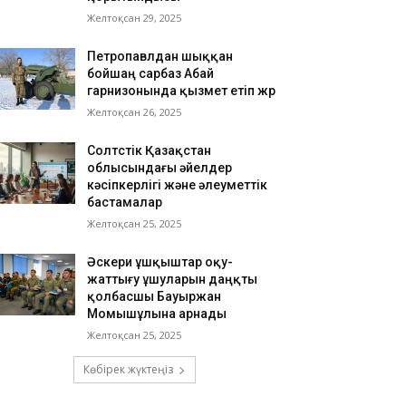
Желтоқсан 29, 2025
Петропавлдан шыққан
бойшаң сарбаз Абай
гарнизонында қызмет етіп жүр
Желтоқсан 26, 2025
Солтүстік Қазақстан
облысындағы әйелдер
кәсіпкерлігі және әлеуметтік
бастамалар
Желтоқсан 25, 2025
Әскери ұшқыштар оқу-
жаттығу ұшуларын даңқты
қолбасшы Бауыржан
Момышұлына арнады
Желтоқсан 25, 2025
Көбірек жүктеңіз