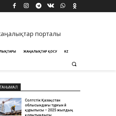
жаңалықтар порталы
ЛЫҚТАРЫ
ЖАҢАЛЫҚТАР ҚОСУ
KZ
ТАНЫМАЛ
Солтүстік Қазақстан
облысындағы тұрғын үй
құрылысы – 2025 жылдың
қорытындысы