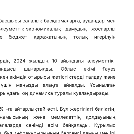
асшысы салалық басқармаларға, аудандар мен
әлеуметтік-экономикалық дамудың жоспарлы
әне бюджет қаражатының толық игерілуін
ірдің 2024 жылдың 10 айындағы әлеуметтік-
ындысы шығарылды. Облыс әкімі Ғауез
н әкімдік отырысы жетістіктерді талдау және
үшін маңызды алаңға айналды. Ұсынылған
ларындағы оң динамика туралы куәландырады.
 -ға айтарлықтай өсті. Бұл жергілікті биліктің,
і жұмысының және мемлекеттің қолдауының
алаларда сенімді өсім байқалады. Құрылыс
, бұл инфрақұрылымның белсенді дамуы мен ірі