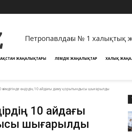
Петропавлдағы № 1 халықтық 
ЗАҚСТАН ЖАҢАЛЫҚТАРЫ
ӘЛЕМДІК ЖАҢАЛЫҚТАР
ХАЛЫҚ ЖАҢА
 әкімдігінде өңірдің 10 айдағы даму қорытындысы шығарылды
ңірдің 10 айдағы
ысы шығарылды