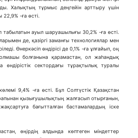
ды. Халықтың тұрмыс деңгейін арттыру үшін
22,9% -ға өсті.
ып табылатын ауыл шаруашылығы 30,2% -ға өсті.
арымен де, қазіргі заманғы технологиялар мен
іледі. Өнеркәсіп өндірісі де 0,1% -ға ұлғайып, оң
 болмашы болғанына қарамастан, ол жаһандық
а өндірістік сектордағы тұрақтылық туралы
өлемі 9,4% -ға өсті. Бұл Солтүстік Қазақстан
арапынан қызығушылықтың жалғасып отырғанын,
жақсартуға бағытталған бастамалардың іске
мастан, өңірдің алдында көптеген міндеттер