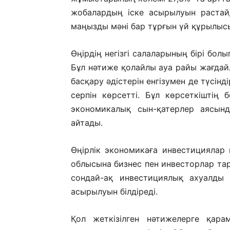
жобалардың іске асырылуын растай
маңызды мәні бар тұрғын үй құрылысы 
Өңірдің негізгі салаларының бірі бол
Бұл нәтиже қолайлы ауа райы жағдайл
басқару әдістерін енгізумен де түсіндір
серпін көрсетті. Бұл көрсеткіштің
экономикалық сын-қатерлер аясынд
айтады.
Өңірлік экономикаға инвестициялар к
облысына бизнес пен инвесторлар т
сондай-ақ инвестициялық ахуалды 
асырылуын білдіреді.
Қол жеткізілген нәтижелерге қара