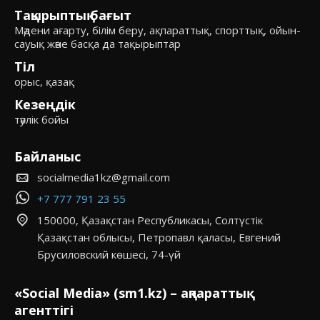
Тақырыптық бағыт
Мәдени ағарту, білім беру, ақпараттық, спорттық, ойын-
сауық және басқа да тақырыптар
Тіл
орыс, қазақ
Кезеңдік
тәулік бойы
Байланыс
socialmedia1kz@gmail.com
+7 777 791 23 55
150000, Қазақстан Республикасы, Солтүстік
Қазақстан облысы, Петропавл қаласы, Евгений
Брусиловский көшесі, 74-үй
«Social Media» (sm1.kz) – ақпараттық
агенттігі