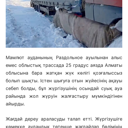
Мамлют ауданының Раздольное ауылынан алыс
емес облыстық трассада 25 градус аязда Алматы
облысына бара жатқан жүк көлігі қозғалыссыз
болып шықты. Істен шығуға отын жүйесінің ақауы
себеп болды, бұл жүргізушінің осындай суық ауа
райында жол жүруін жалғастыру мүмкіндігінен
айырды.
Жағдай дереу араласуды талап етті. Жүргізушіге
көмекке аудандық төтенше жағдайлар бөлімінің