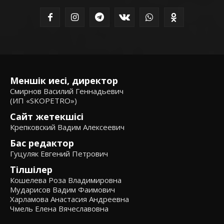
Меншік иесі, директор
Смирнов Василий Геннадьевич
(ИП «SKOPETRO»)
Сайт жетекшісі
Крепковский Вадим Алексеевич
Бас редактор
Гуцуляк Евгений Петрович
Тілшілер
Кошелева Роза Владимировна
Мударисов Вадим Фаимович
Харламова Анастасия Андреевна
Чмель Елена Вячеславовна