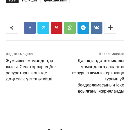
ТЕГИ
Полиция
Происшествия
Алдыңғы мақала
Келесі мақала
Жұмысшы мамандықтар
Қазақстанда техникалық
жылы: Сенаторлар еңбек
мамандарға арналған
ресурстары жөнінде
«Наурыз жұмыскер» жаңа
дөңгелек үстел өткізді
тұрғын үй
бағдарламасының іске
қосылғаны жарияланды