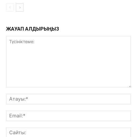
ЖАУАП ҚАЛДЫРЫҢЫЗ
Түсініктеме:
Ат
Ema
Са