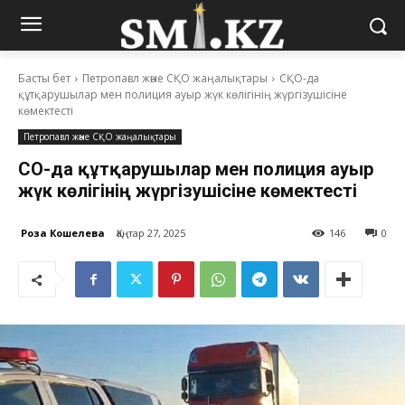
Басты бет
Петропавл және СҚО жаңалықтары
СҚО-да
құтқарушылар мен полиция ауыр жүк көлігінің жүргізушісіне
көмектесті
Петропавл және СҚО жаңалықтары
СҚО-да құтқарушылар мен полиция ауыр
жүк көлігінің жүргізушісіне көмектесті
Роза Кошелева
Қаңтар 27, 2025
146
0