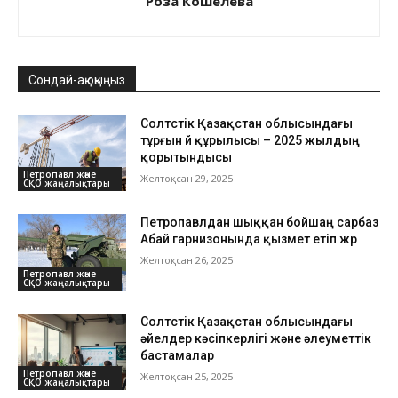
Роза Кошелева
Сондай-ақ оқыңыз
Солтүстік Қазақстан облысындағы
тұрғын үй құрылысы – 2025 жылдың
қорытындысы
Петропавл және
Желтоқсан 29, 2025
СҚО жаңалықтары
Петропавлдан шыққан бойшаң сарбаз
Абай гарнизонында қызмет етіп жүр
Желтоқсан 26, 2025
Петропавл және
СҚО жаңалықтары
Солтүстік Қазақстан облысындағы
әйелдер кәсіпкерлігі және әлеуметтік
бастамалар
Петропавл және
Желтоқсан 25, 2025
СҚО жаңалықтары