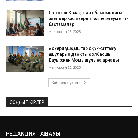
Солтүстік Қазақстан облысындағы
әйелдер кәсіпкерлігі және әлеуметтік
бастамалар
Желтоқсан 25, 2025
Әскери ұшқыштар оқу-жаттығу
ұшуларын даңқты қолбасшы
Бауыржан Момышұлына арнады
Желтоқсан 25, 2025
Көбірек жүктеңіз
СОҢҒЫ ПІКІРЛЕР
РЕДАКЦИЯ ТАҢДАУЫ