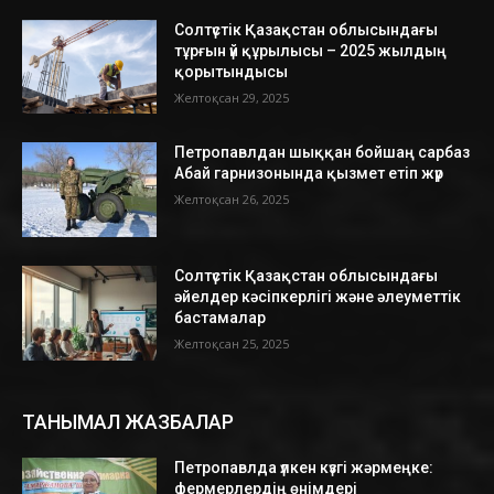
Солтүстік Қазақстан облысындағы
тұрғын үй құрылысы – 2025 жылдың
қорытындысы
Желтоқсан 29, 2025
Петропавлдан шыққан бойшаң сарбаз
Абай гарнизонында қызмет етіп жүр
Желтоқсан 26, 2025
Солтүстік Қазақстан облысындағы
әйелдер кәсіпкерлігі және әлеуметтік
бастамалар
Желтоқсан 25, 2025
ТАНЫМАЛ ЖАЗБАЛАР
Петропавлда үлкен күзгі жәрмеңке:
фермерлердің өнімдері