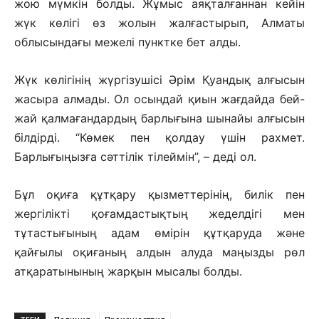
жою мүмкін болды. Жұмыс аяқталғаннан кейін
жүк көлігі өз жолын жалғастырып, Алматы
облысындағы межелі пунктке бет алды.
Жүк көлігінің жүргізушісі Әрім Қуандық алғысын
жасыра алмады. Ол осындай қиын жағдайда бей-
жай қалмағандардың барлығына шынайы алғысын
білдірді. “Көмек пен қолдау үшін рахмет.
Барлығыңызға сәттілік тілеймін”, – деді ол.
Бұл оқиға құтқару қызметтерінің, билік пен
жергілікті қоғамдастықтың жеделдігі мен
тұтастығының адам өмірін құтқаруда және
қайғылы оқиғаның алдын алуда маңызды рөл
атқаратынының жарқын мысалы болды.