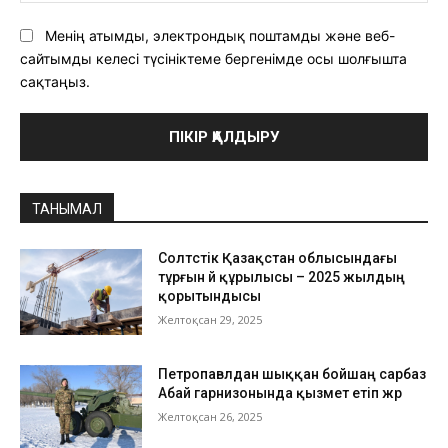
Менің атымды, электрондық поштамды және веб-
сайтымды келесі түсініктеме бергенімде осы шолғышта
сақтаңыз.
ТАНЫМАЛ
Солтүстік Қазақстан облысындағы
тұрғын үй құрылысы – 2025 жылдың
қорытындысы
Желтоқсан 29, 2025
Петропавлдан шыққан бойшаң сарбаз
Абай гарнизонында қызмет етіп жүр
Желтоқсан 26, 2025