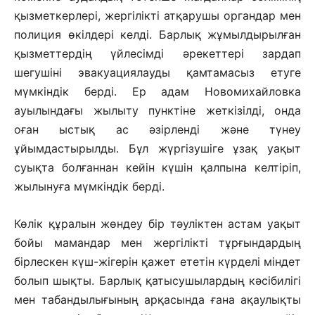
қызметкерлері, жергілікті атқарушы органдар мен
полиция өкілдері келді. Барлық жұмылдырылған
қызметтердің үйлесімді әрекеттері зардап
шегушіні эвакуациялауды қамтамасыз етуге
мүмкіндік берді. Ер адам Новомихайловка
ауылындағы жылыту пунктіне жеткізілді, онда
оған ыстық ас әзірленді және түнеу
ұйымдастырылды. Бұл жүргізушіге ұзақ уақыт
суықта болғаннан кейін күшін қалпына келтіріп,
жылынуға мүмкіндік берді.
Көлік құралын жөндеу бір тәуліктен астам уақыт
бойы мамандар мен жергілікті тұрғындардың
бірлескен күш-жігерін қажет ететін күрделі міндет
болып шықты. Барлық қатысушылардың кәсібилігі
мен табандылығының арқасында ғана ақаулықты