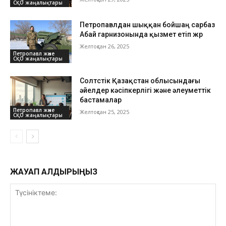
СҚО жаңалықтары
Петропавлдан шыққан бойшаң сарбаз
Абай гарнизонында қызмет етіп жүр
Желтоқсан 26, 2025
Петропавл және
СҚО жаңалықтары
Солтүстік Қазақстан облысындағы
әйелдер кәсіпкерлігі және әлеуметтік
бастамалар
Петропавл және
Желтоқсан 25, 2025
СҚО жаңалықтары
ЖАУАП ҚАЛДЫРЫҢЫЗ