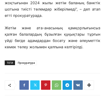
жоқтығынан 2024 жылы жетім баланың банктік
шотына тиісті төлемдер жіберілмеді”, – деп атап
өтті прокуратурада.
Жетім және ата-анасының қамқорлығынсыз
қалған балалардың бұзылған құқықтары тұрғын
үйді бөгде адамдардан босату және әлеуметтік
көмек төлеу жолымен қалпына келтірілді.
ТЕГИ
Прокуратура