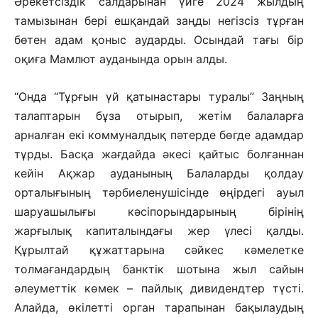
Әрекетсіздік салдарынан үйге 2024 жылдың
тамызынан бері ешқандай заңды негізсіз тұрған
бөтен адам қоныс аударды. Осындай тағы бір
оқиға Мамлют ауданында орын алды.
“Онда “Тұрғын үй қатынастары туралы” Заңның
талаптарын бұза отырып, жетім балаларға
арналған екі коммуналдық пәтерде бөгде адамдар
тұрды. Басқа жағдайда әкесі қайтыс болғаннан
кейін Ақжар ауданының Балаларды қолдау
орталығының тәрбиеленушісінде өңірдегі ауыл
шаруашылығы кәсіпорындарының бірінің
жарғылық капиталындағы жер үлесі қалды.
Құрылтай құжаттарына сәйкес кәмелетке
толмағандардың банктік шотына жыл сайын
әлеуметтік көмек – пайлық дивидендтер түсті.
Алайда, өкілетті орган тарапынан бақылаудың