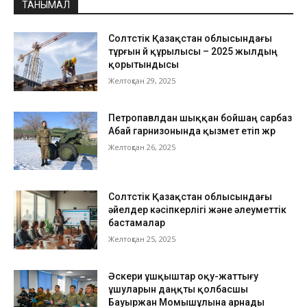
ТАНЫМАЛ
Солтүстік Қазақстан облысындағы
тұрғын үй құрылысы – 2025 жылдың
қорытындысы
Желтоқсан 29, 2025
Петропавлдан шыққан бойшаң сарбаз
Абай гарнизонында қызмет етіп жүр
Желтоқсан 26, 2025
Солтүстік Қазақстан облысындағы
әйелдер кәсіпкерлігі және әлеуметтік
бастамалар
Желтоқсан 25, 2025
Әскери ұшқыштар оқу-жаттығу
ұшуларын даңқты қолбасшы
Бауыржан Момышұлына арнады