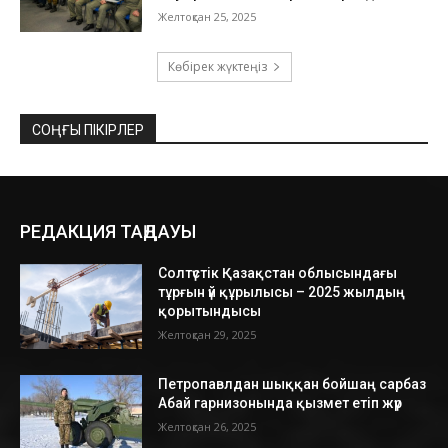
Желтоқсан 25, 2025
Көбірек жүктеңіз
СОҢҒЫ ПІКІРЛЕР
РЕДАКЦИЯ ТАҢДАУЫ
Солтүстік Қазақстан облысындағы
тұрғын үй құрылысы – 2025 жылдың
қорытындысы
Желтоқсан 29, 2025
Петропавлдан шыққан бойшаң сарбаз
Абай гарнизонында қызмет етіп жүр
Желтоқсан 26, 2025