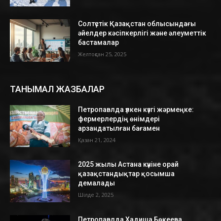
Солтүстік Қазақстан облысындағы
әйелдер кәсіпкерлігі және әлеуметтік
бастамалар
Желтоқсан 25, 2025
ТАНЫМАЛ ЖАЗБАЛАР
Петропавлда үлкен күзгі жәрмеңке:
фермерлердің өнімдері
арзандатылған бағамен
Қазан 21, 2024
2025 жылы Астана күніне орай
қазақстандықтар қосымша
демалады
Шілде 2, 2025
Петропавлда Хадиша Бөкеева