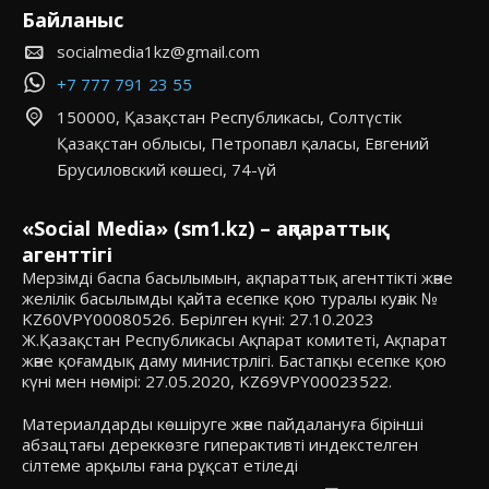
Байланыс
socialmedia1kz@gmail.com
+7 777 791 23 55
150000, Қазақстан Республикасы, Солтүстік
Қазақстан облысы, Петропавл қаласы, Евгений
Брусиловский көшесі, 74-үй
«Social Media» (sm1.kz) – ақпараттық
агенттігі
Мерзімді баспа басылымын, ақпараттық агенттікті және
желілік басылымды қайта есепке қою туралы куәлік №
KZ60VPY00080526. Берілген күні: 27.10.2023
Ж.Қазақстан Республикасы Ақпарат комитеті, Ақпарат
және қоғамдық даму министрлігі. Бастапқы есепке қою
күні мен нөмірі: 27.05.2020, KZ69VPY00023522.
Материалдарды көшіруге және пайдалануға бірінші
абзацтағы дереккөзге гиперактивті индекстелген
сілтеме арқылы ғана рұқсат етіледі