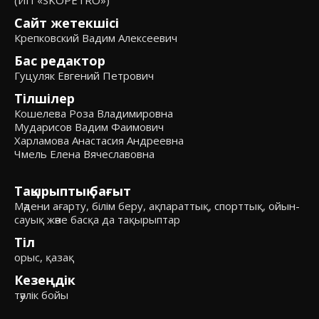
Сайт жетекшісі
Крепковский Вадим Алексеевич
Бас редактор
Гуцуляк Евгений Петрович
Тілшілер
Кошелева Роза Владимировна
Мударисов Вадим Фаимович
Харламова Анастасия Андреевна
Чмель Елена Вячеславовна
Тақырыптық бағыт
Мәдени ағарту, білім беру, ақпараттық, спорттық, ойын-
сауық және басқа да тақырыптар
Тіл
орыс, қазақ
Кезеңдік
тәулік бойы