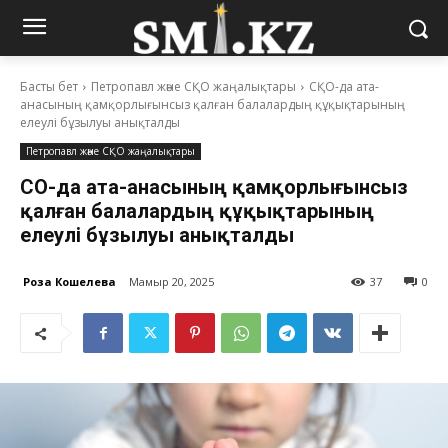
Басты бет
Петропавл және СҚО жаңалықтары
СҚО-да ата-
анасының қамқорлығынсыз қалған балалардың құқықтарының
елеулі бұзылуы анықталды
Петропавл және СҚО жаңалықтары
СҚО-да ата-анасының қамқорлығынсыз
қалған балалардың құқықтарының
елеулі бұзылуы анықталды
Роза Кошелева
Мамыр 20, 2025
37
0