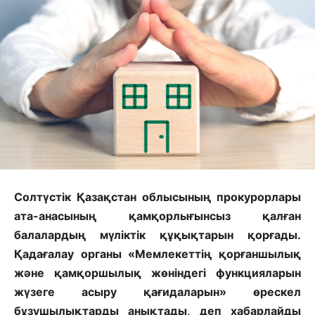
Солтүстік Қазақстан облысының прокурорлары
ата-анасының қамқорлығынсыз қалған
балалардың мүліктік құқықтарын қорғады.
Қадағалау органы «Мемлекеттің қорғаншылық
және қамқоршылық жөніндегі функцияларын
жүзеге асыру қағидаларын» өрескел
бұзушылықтарды анықтады, деп хабарлайды