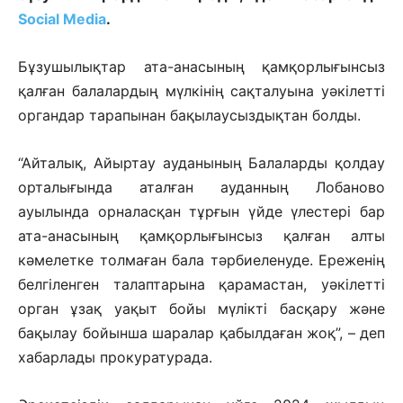
Social Media
.
Бұзушылықтар ата-анасының қамқорлығынсыз
қалған балалардың мүлкінің сақталуына уәкілетті
органдар тарапынан бақылаусыздықтан болды.
“Айталық, Айыртау ауданының Балаларды қолдау
орталығында аталған ауданның Лобаново
ауылында орналасқан тұрғын үйде үлестері бар
ата-анасының қамқорлығынсыз қалған алты
кәмелетке толмаған бала тәрбиеленуде. Ереженің
белгіленген талаптарына қарамастан, уәкілетті
орган ұзақ уақыт бойы мүлікті басқару және
бақылау бойынша шаралар қабылдаған жоқ”, – деп
хабарлады прокуратурада.