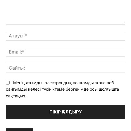
Түсініктеме:
Ат
Ema
Са
Менің атымды, электрондық поштамды және веб-
сайтымды келесі түсініктеме бергенімде осы шолғышта
сақтаңыз.