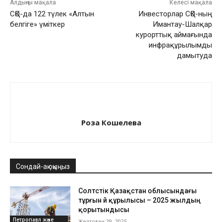
Алдыңғы мақала
Келесі мақала
СҚО-да 122 түлек «Алтын
Инвесторлар СҚО-ның
белгіге» үміткер
Имантау-Шалқар
курорттық аймағында
инфрақұрылымды
дамытуда
Роза Кошелева
Сондай-ақ оқыңыз
Солтүстік Қазақстан облысындағы
тұрғын үй құрылысы – 2025 жылдың
қорытындысы
Петропавл және
Желтоқсан 29, 2025