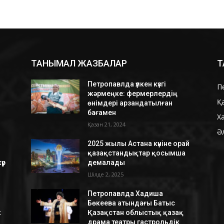
ТАНЫМАЛ ЖАЗБАЛАР
Т
Петропавлда үлкен күзгі
П
жәрмеңке: фермерлердің
Қ
өнімдері арзандатылған
бағамен
Х
Қазан 21, 2024
Ә
2025 жылы Астана күніне орай
қазақстандықтар қосымша
үр
демалады
Шілде 2, 2025
Петропавлда Хадиша
Бөкеева атындағы Батыс
к
Қазақстан облыстық қазақ
драма театры гастрольдік