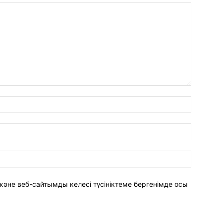
Атауы:*
Email:*
Сайты:
әне веб-сайтымды келесі түсініктеме бергенімде осы