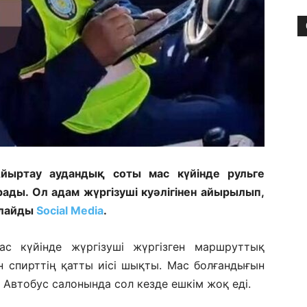
йыртау аудандық соты мас күйінде рульге
рады. Ол адам жүргізуші куәлігінен айырылып,
рлайды
Social Media
.
с күйінде жүргізуші жүргізген маршруттық
н спирттің қатты иісі шықты. Мас болғандығын
Автобус салонында сол кезде ешкім жоқ еді.