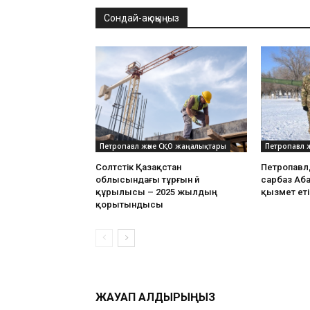
Сондай-ақ оқыңыз
Петропавл және СҚО жаңалықтары
Петропавл 
Солтүстік Қазақстан
Петропавл
облысындағы тұрғын үй
сарбаз Аб
құрылысы – 2025 жылдың
қызмет еті
қорытындысы
ЖАУАП ҚАЛДЫРЫҢЫЗ