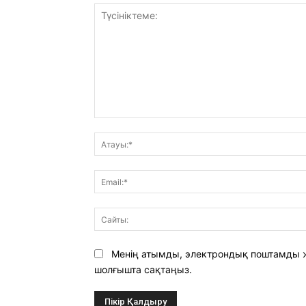
Түсініктеме:
Менің атымды, электрондық поштамды ж
шолғышта сақтаңыз.