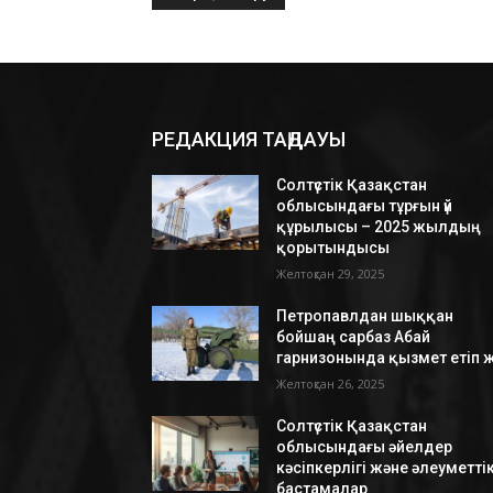
РЕДАКЦИЯ ТАҢДАУЫ
Солтүстік Қазақстан
облысындағы тұрғын үй
құрылысы – 2025 жылдың
қорытындысы
Желтоқсан 29, 2025
Петропавлдан шыққан
бойшаң сарбаз Абай
гарнизонында қызмет етіп ж
Желтоқсан 26, 2025
Солтүстік Қазақстан
облысындағы әйелдер
кәсіпкерлігі және әлеуметті
бастамалар