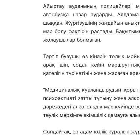
Айыртау ауданының полицейлері ма
автобусқа назар аударды. Аялдама
шыққан. Жүргізушінің жағдайын анықт
мас болу фактісін растады. Бақытым
жолаушылар болмаған.
Тәртіп бұзушы өз кінәсін толық мой
арақ ішіп, содан кейін маршрутты
қателігін түсінетінін және жасаған әрек
“Медициналық куәландырудың қорыт
психоактивті затты тұтыну және алко
дәрежедегі алкогольдік мас күйінде б
тәулік мерзімге әкімшілік қамауға алы
Сондай-ақ, ер адам көлік құралын жү