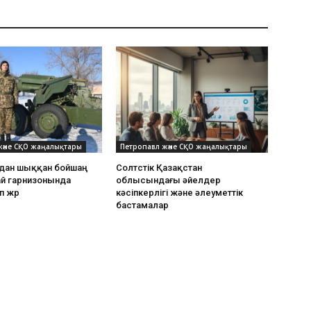
және СҚО жаңалықтары
Петропавл және СҚО жаңалықтары
дан шыққан бойшаң
Солтүстік Қазақстан
ай гарнизонында
облысындағы әйелдер
п жүр
кәсіпкерлігі және әлеуметтік
бастамалар