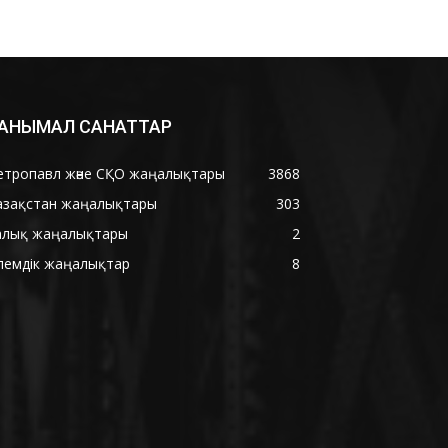
АНЫМАЛ САНАТТАР
етропавл және СҚО жаңалықтары
3868
азақстан жаңалықтары
303
алық жаңалықтары
2
лемдік жаңалықтар
8