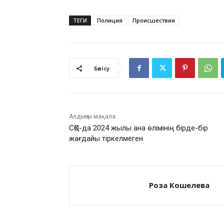
ТЕГИ
Полиция
Происшествия
Бөлісу
Алдыңғы мақала
СҚО-да 2024 жылы ана өлімінің бірде-бір
жағдайы тіркелмеген
Роза Кошелева