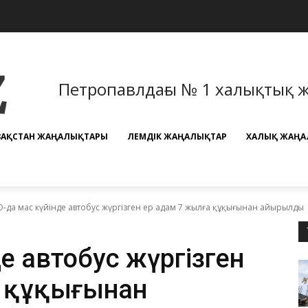
Петропавлдағы № 1 халықтық 
ЗАҚСТАН ЖАҢАЛЫҚТАРЫ
ӘЛЕМДІК ЖАҢАЛЫҚТАР
ХАЛЫҚ ЖАҢА
-да мас күйінде автобус жүргізген ер адам 7 жылға құқығынан айырылды
де автобус жүргізген
а құқығынан