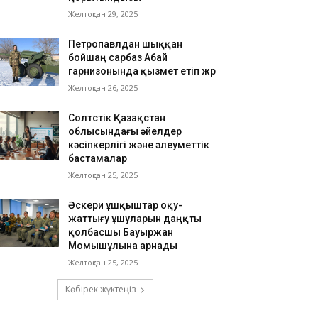
Желтоқсан 29, 2025
Петропавлдан шыққан
бойшаң сарбаз Абай
гарнизонында қызмет етіп жүр
Желтоқсан 26, 2025
Солтүстік Қазақстан
облысындағы әйелдер
кәсіпкерлігі және әлеуметтік
бастамалар
Желтоқсан 25, 2025
Әскери ұшқыштар оқу-
жаттығу ұшуларын даңқты
қолбасшы Бауыржан
Момышұлына арнады
Желтоқсан 25, 2025
Көбірек жүктеңіз