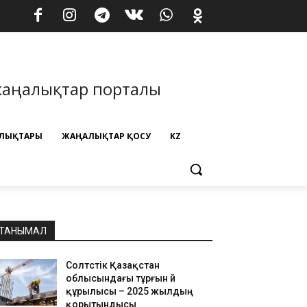
жаңалықтар порталы
ЛЫҚТАРЫ
ЖАҢАЛЫҚТАР ҚОСУ
KZ
ТАНЫМАЛ
Солтүстік Қазақстан
облысындағы тұрғын үй
құрылысы – 2025 жылдың
қорытындысы