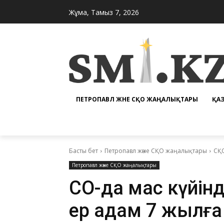
Жұма, Тамыз 7, 2026
ПЕТРОПАВЛ ЖӘНЕ СҚО ЖАҢАЛЫҚТАРЫ
ҚА
Басты бет
Петропавл және СҚО жаңалықтары
СҚО
Петропавл және СҚО жаңалықтары
СҚО-да мас күйін
ер адам 7 жылғ