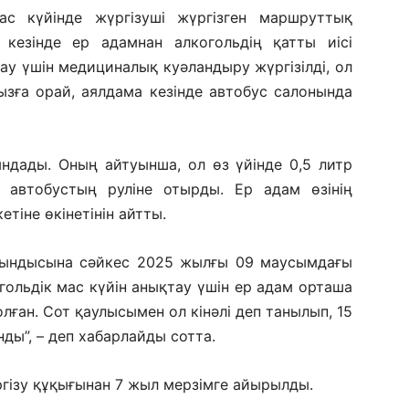
с күйінде жүргізуші жүргізген маршруттық
 кезінде ер адамнан алкогольдің қатты иісі
ау үшін медициналық куәландыру жүргізілді, ол
ызға орай, аялдама кезінде автобус салонында
ындады. Оның айтуынша, ол өз үйінде 0,5 литр
қ автобустың руліне отырды. Ер адам өзінің
етіне өкінетінін айтты.
ындысына сәйкес 2025 жылғы 09 маусымдағы
гольдік мас күйін анықтау үшін ер адам орташа
олған. Сот қаулысымен ол кінәлі деп танылып, 15
нды”, – деп хабарлайды сотта.
ргізу құқығынан 7 жыл мерзімге айырылды.