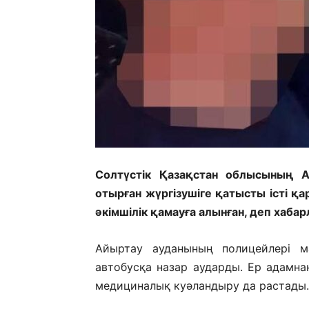
Солтүстік Қазақстан облысының А
отырған жүргізушіге қатысты істі қа
әкімшілік қамауға алынған, деп хаба
Айыртау ауданының полицейлері ма
автобусқа назар аударды. Ер адамна
медициналық куәландыру да растады. 