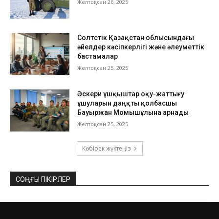
Желтоқсан 26, 2025
Солтүстік Қазақстан облысындағы
әйелдер кәсіпкерлігі және әлеуметтік
бастамалар
Желтоқсан 25, 2025
Әскери ұшқыштар оқу-жаттығу
ұшуларын даңқты қолбасшы
Бауыржан Момышұлына арнады
Желтоқсан 25, 2025
Көбірек жүктеңіз
СОҢҒЫ ПІКІРЛЕР