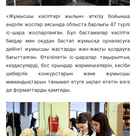
«Жұмысшы кәсіптері жылын» өткізу бойынша
өңірлік жоспар аясында облыста барлығы 47 түрлі
іс-шара жоспарланған. Бұл бастамалар кәсіптік
бағдар мен оқудан бастап жұмысқа орналасуға
дейінгі жұмысшы жастарды жан-жақты қолдауға
бағытталған. Өткізілетін іс-шаралар тақырыптық
кездесулерді, бос орындар жәрмеңкелерін, кәсіби
шеберлік конкурстарын және жұмысшы
мамандықтарын танымал етуге ықпал ететін өзге
де форматтарды қамтиды.