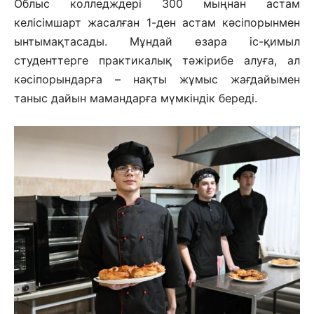
Облыс колледждері 300 мыңнан астам
келісімшарт жасалған 1-ден астам кәсіпорынмен
ынтымақтасады. Мұндай өзара іс-қимыл
студенттерге практикалық тәжірибе алуға, ал
кәсіпорындарға – нақты жұмыс жағдайымен
таныс дайын мамандарға мүмкіндік береді.