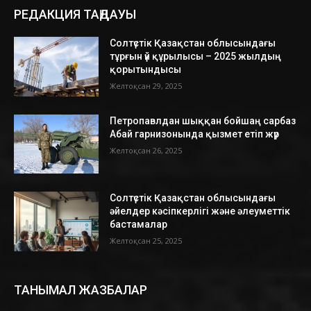
РЕДАКЦИЯ ТАҢДАУЫ
Солтүстік Қазақстан облысындағы
тұрғын үй құрылысы – 2025 жылдың
қорытындысы
Желтоқсан 29, 2025
Петропавлдан шыққан бойшаң сарбаз
Абай гарнизонында қызмет етіп жүр
Желтоқсан 26, 2025
Солтүстік Қазақстан облысындағы
әйелдер кәсіпкерлігі және әлеуметтік
бастамалар
Желтоқсан 25, 2025
ТАНЫМАЛ ЖАЗБАЛАР