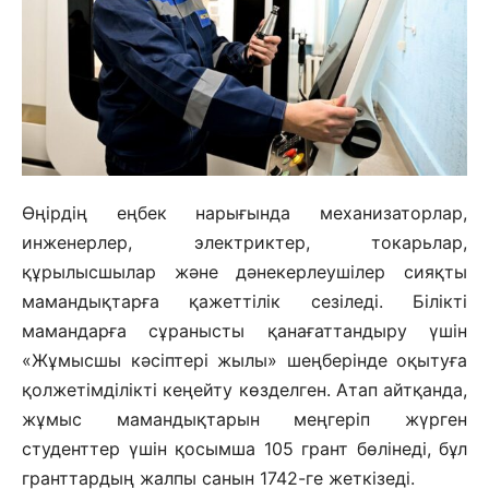
Өңірдің еңбек нарығында механизаторлар,
инженерлер, электриктер, токарьлар,
құрылысшылар және дәнекерлеушілер сияқты
мамандықтарға қажеттілік сезіледі. Білікті
мамандарға сұранысты қанағаттандыру үшін
«Жұмысшы кәсіптері жылы» шеңберінде оқытуға
қолжетімділікті кеңейту көзделген. Атап айтқанда,
жұмыс мамандықтарын меңгеріп жүрген
студенттер үшін қосымша 105 грант бөлінеді, бұл
гранттардың жалпы санын 1742-ге жеткізеді.