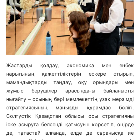
Жастарды қолдау, экономика мен еңбек
нарығының қажеттіліктерін ескере отырып,
мамандықтарды таңдау, оқу орындары мен
жұмыс берушілер арасындағы байланысты
нығайту – осының бәрі мемлекеттің ұзақ мерзімді
стратегиясының маңызды құрамдас бөлігі.
Солтүстiк Қазақстан облысы осы стратегияны
iске асыруға белсендi қатысуын көрсетiп, өңiрде
де, тұтастай алғанда, елде де сұранысқа ие