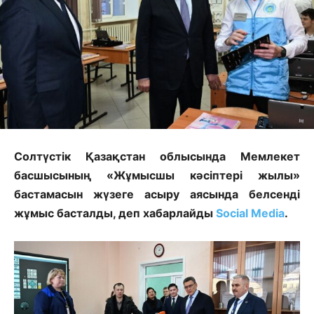
Солтүстік Қазақстан облысында Мемлекет
басшысының «Жұмысшы кәсіптері жылы»
бастамасын жүзеге асыру аясында белсенді
жұмыс басталды, деп хабарлайды
Social Media
.