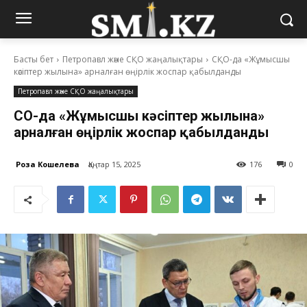
Басты бет
Петропавл және СҚО жаңалықтары
СҚО-да «Жұмысшы
кәсіптер жылына» арналған өңірлік жоспар қабылданды
Петропавл және СҚО жаңалықтары
СҚО-да «Жұмысшы кәсіптер жылына»
арналған өңірлік жоспар қабылданды
Роза Кошелева
Қаңтар 15, 2025
176
0