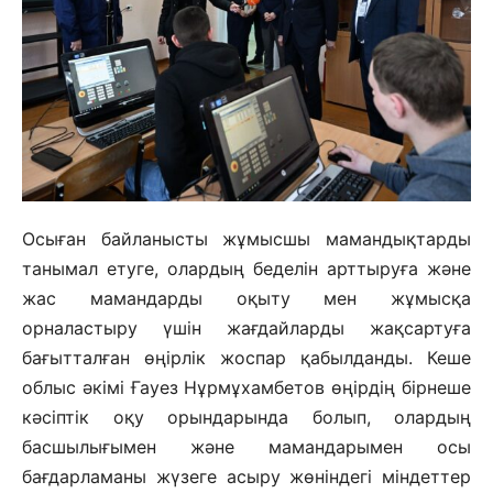
Осыған байланысты жұмысшы мамандықтарды
танымал етуге, олардың беделін арттыруға және
жас мамандарды оқыту мен жұмысқа
орналастыру үшін жағдайларды жақсартуға
бағытталған өңірлік жоспар қабылданды. Кеше
облыс әкімі Ғауез Нұрмұхамбетов өңірдің бірнеше
кәсіптік оқу орындарында болып, олардың
басшылығымен және мамандарымен осы
бағдарламаны жүзеге асыру жөніндегі міндеттер