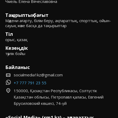
Чмель Елена Вячеславовна
Тақырыптық бағыт
Мәдени ағарту, білім беру, ақпараттық, спорттық, ойын-
сауық және басқа да тақырыптар
Тіл
орыс, қазақ
Кезеңдік
тәулік бойы
Байланыс
socialmedia1kz@gmail.com
+7 777 791 23 55
150000, Қазақстан Республикасы, Солтүстік
Қазақстан облысы, Петропавл қаласы, Евгений
Брусиловский көшесі, 74-үй
«Social Media» (sm1.kz) – ақпараттық