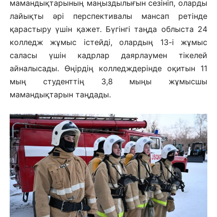
мамандықтарының маңыздылығын сезініп, оларды
лайықты әрі перспективалы мансап ретінде
қарастыру үшін қажет. Бүгінгі таңда облыста 24
колледж жұмыс істейді, олардың 13-і жұмыс
саласы үшін кадрлар даярлаумен тікелей
айналысады. Өңірдің колледждерінде оқитын 11
мың студенттің 3,8 мыңы жұмысшы
мамандықтарын таңдады.