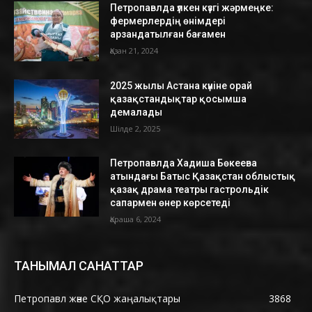
Петропавлда үлкен күзгі жәрмеңке:
фермерлердің өнімдері
арзандатылған бағамен
Қазан 21, 2024
2025 жылы Астана күніне орай
қазақстандықтар қосымша
демалады
Шілде 2, 2025
Петропавлда Хадиша Бөкеева
атындағы Батыс Қазақстан облыстық
қазақ драма театры гастрольдік
сапармен өнер көрсетеді
Қараша 6, 2024
ТАНЫМАЛ САНАТТАР
Петропавл және СҚО жаңалықтары
3868