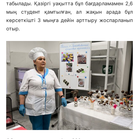
табылады. Қазіргі уақытта бұл бағдарламамен 2,6
мың студент қамтылған, ал жақын арада бұл
көрсеткішті 3 мыңға дейін арттыру жоспарланып
отыр.