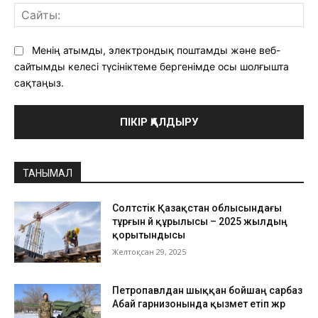
Са
Менің атымды, электрондық поштамды және веб-
сайтымды келесі түсініктеме бергенімде осы шолғышта
сақтаңыз.
ТАНЫМАЛ
Солтүстік Қазақстан облысындағы
тұрғын үй құрылысы – 2025 жылдың
қорытындысы
Желтоқсан 29, 2025
Петропавлдан шыққан бойшаң сарбаз
Абай гарнизонында қызмет етіп жүр