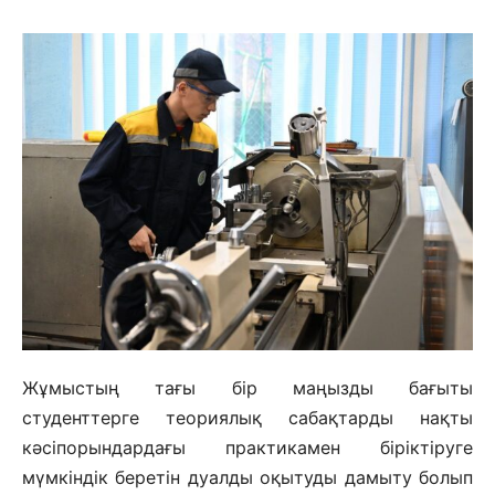
Жұмыстың тағы бір маңызды бағыты
студенттерге теориялық сабақтарды нақты
кәсіпорындардағы практикамен біріктіруге
мүмкіндік беретін дуалды оқытуды дамыту болып