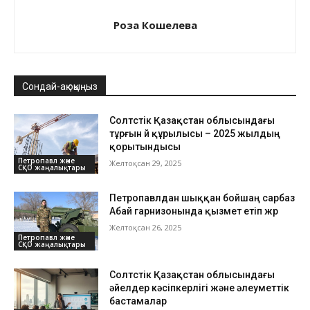
Роза Кошелева
Сондай-ақ оқыңыз
Солтүстік Қазақстан облысындағы
тұрғын үй құрылысы – 2025 жылдың
қорытындысы
Петропавл және
Желтоқсан 29, 2025
СҚО жаңалықтары
Петропавлдан шыққан бойшаң сарбаз
Абай гарнизонында қызмет етіп жүр
Желтоқсан 26, 2025
Петропавл және
СҚО жаңалықтары
Солтүстік Қазақстан облысындағы
әйелдер кәсіпкерлігі және әлеуметтік
бастамалар