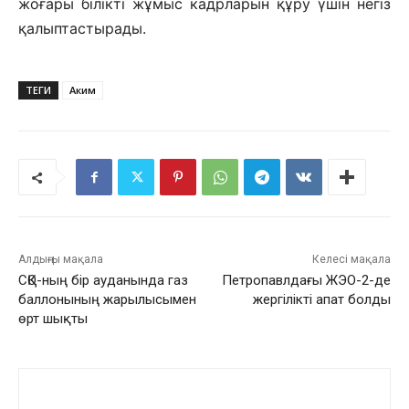
жоғары бiлiктi жұмыс кадрларын құру үшiн негiз
қалыптастырады.
ТЕГИ
Аким
Алдыңғы мақала
Келесі мақала
СҚО-ның бір ауданында газ
Петропавлдағы ЖЭО-2-де
баллонының жарылысымен
жергілікті апат болды
өрт шықты