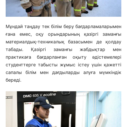
Мұндай таңдау тек білім беру бағдарламаларымен
ғана емес, оқу орындарының қазіргі заманғы
материалдық-техникалық базасымен де қолдау
табады. Қазіргі заманғы жабдықтар мен
практикаға бағдарланған оқыту әдістемелері
студенттерге табысты жұмыс істеу үшін қажетті
сапалы білім мен дағдыларды алуға мүмкіндік
береді.