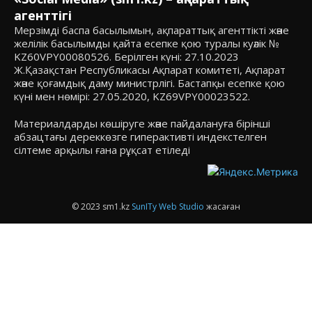
агенттігі
Мерзімді баспа басылымын, ақпараттық агенттікті және
желілік басылымды қайта есепке қою туралы куәлік №
KZ60VPY00080526. Берілген күні: 27.10.2023
Ж.Қазақстан Республикасы Ақпарат комитеті, Ақпарат
және қоғамдық даму министрлігі. Бастапқы есепке қою
күні мен нөмірі: 27.05.2020, KZ69VPY00023522.
Материалдарды көшіруге және пайдалануға бірінші
абзацтағы дереккөзге гиперактивті индекстелген
сілтеме арқылы ғана рұқсат етіледі
© 2023 sm1.kz
SunITy Web Studio
жасаған