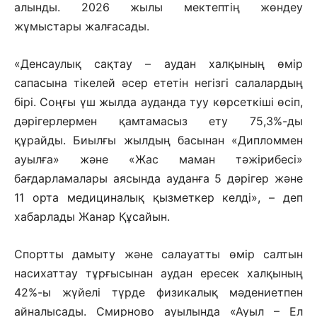
алынды. 2026 жылы мектептің жөндеу
жұмыстары жалғасады.
«Денсаулық сақтау – аудан халқының өмір
сапасына тікелей әсер ететін негізгі салалардың
бірі. Соңғы үш жылда ауданда туу көрсеткіші өсіп,
дәрігерлермен қамтамасыз ету 75,3%-ды
құрайды. Биылғы жылдың басынан «Дипломмен
ауылға» және «Жас маман тәжірибесі»
бағдарламалары аясында ауданға 5 дәрігер және
11 орта медициналық қызметкер келді», – деп
хабарлады Жанар Құсайын.
Спортты дамыту және салауатты өмір салтын
насихаттау тұрғысынан аудан ересек халқының
42%-ы жүйелі түрде физикалық мәдениетпен
айналысады. Смирново ауылында «Ауыл – Ел