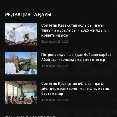
РЕДАКЦИЯ ТАҢДАУЫ
Солтүстік Қазақстан облысындағы
тұрғын үй құрылысы – 2025 жылдың
қорытындысы
Желтоқсан 29, 2025
Петропавлдан шыққан бойшаң сарбаз
Абай гарнизонында қызмет етіп жүр
Желтоқсан 26, 2025
Солтүстік Қазақстан облысындағы
әйелдер кәсіпкерлігі және әлеуметтік
бастамалар
Желтоқсан 25, 2025