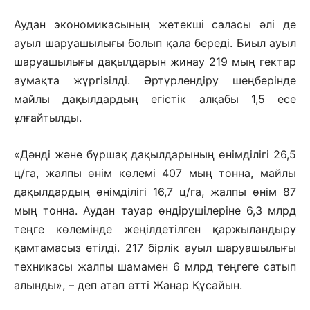
Аудан экономикасының жетекші саласы әлі де
ауыл шаруашылығы болып қала береді. Биыл ауыл
шаруашылығы дақылдарын жинау 219 мың гектар
аумақта жүргізілді. Әртүрлендіру шеңберінде
майлы дақылдардың егістік алқабы 1,5 есе
ұлғайтылды.
«Дәнді және бұршақ дақылдарының өнімділігі 26,5
ц/га, жалпы өнім көлемі 407 мың тонна, майлы
дақылдардың өнімділігі 16,7 ц/га, жалпы өнім 87
мың тонна. Аудан тауар өндірушілеріне 6,3 млрд
теңге көлемінде жеңілдетілген қаржыландыру
қамтамасыз етілді. 217 бірлік ауыл шаруашылығы
техникасы жалпы шамамен 6 млрд теңгеге сатып
алынды», – деп атап өтті Жанар Құсайын.