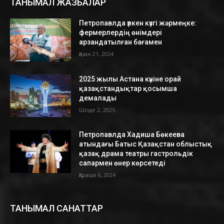
ТАНЫМАЛ ЖАЗБАЛАР
Петропавлда үлкен күзгі жәрмеңке:
фермерлердің өнімдері
арзандатылған бағамен
Қазан 21, 2024
2025 жылы Астана күніне орай
қазақстандықтар қосымша
демалады
Шілде 2, 2025
Петропавлда Хадиша Бөкеева
атындағы Батыс Қазақстан облыстық
қазақ драма театры гастрольдік
сапармен өнер көрсетеді
Қараша 6, 2024
ТАНЫМАЛ САНАТТАР