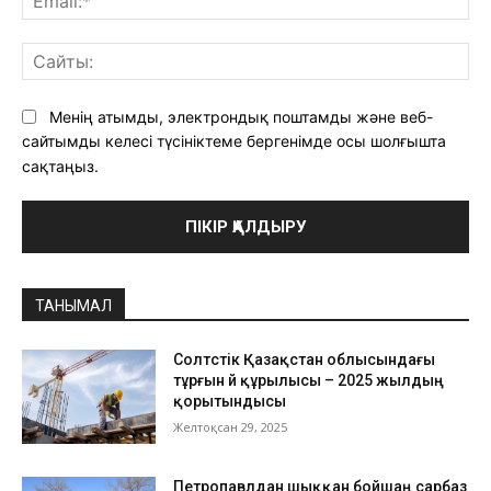
Са
Менің атымды, электрондық поштамды және веб-
сайтымды келесі түсініктеме бергенімде осы шолғышта
сақтаңыз.
ТАНЫМАЛ
Солтүстік Қазақстан облысындағы
тұрғын үй құрылысы – 2025 жылдың
қорытындысы
Желтоқсан 29, 2025
Петропавлдан шыққан бойшаң сарбаз