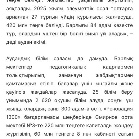
теңге бөлінді. Жұмыстар уақытылы жүргізіліп,
аяқталды. 2025 жылы әлеуметтік осал топтарға
арналған 27 тұрғын үйдің құрылысы жалғасуда.
420 млн теңге бөлінді. Барлығы 84 адам кезекте
тұр, олардың үштен бір бөлігі биыл үй алады», –
деді аудан әкімі.
Аудандық білім саласы да дамуда. Барлық
мектептер педагогикалық кадрлармен
толықтырылып, заманауи жабдықтармен
қамтамасыз етіліп, балалар үшін ыңғайлы және
қауіпсіз жағдайлар жасалуда. 25 білім беру
ұйымында 2 620 оқушы білім алуда, соңғы үш
жылда олардың саны 300 адамға өсті. «Реновация
1300» бағдарламасы шеңберінде Смирнов орта
мектебі №3-те 220 млн теңгеге капиталды жөндеу
жүргізіліп, 60 млн теңгеге 8 пән кабинеті сатып