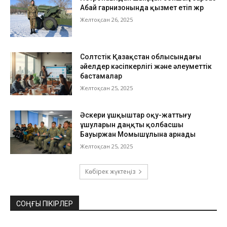
Абай гарнизонында қызмет етіп жүр
Желтоқсан 26, 2025
Солтүстік Қазақстан облысындағы
әйелдер кәсіпкерлігі және әлеуметтік
бастамалар
Желтоқсан 25, 2025
Әскери ұшқыштар оқу-жаттығу
ұшуларын даңқты қолбасшы
Бауыржан Момышұлына арнады
Желтоқсан 25, 2025
Көбірек жүктеңіз
СОҢҒЫ ПІКІРЛЕР