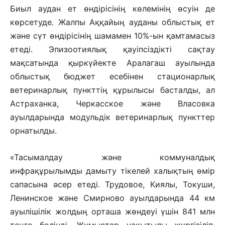
Биыл аудан ет өндірісінің көлемінің өсуін де
көрсетуде. Жалпы Аққайың ауданы облыстық ет
және сүт өндірісінің шамамен 10%-ын қамтамасыз
етеді. Эпизоотиялық қауіпсіздікті сақтау
мақсатында қыркүйекте Аралагаш ауылында
облыстық бюджет есебінен стационарлық
ветеринарлық пункттің құрылысы басталды, ал
Астраханка, Черкасское және Власовка
ауылдарында модульдік ветеринарлық пункттер
орнатылды.
«Тасымалдау және коммуналдық
инфрақұрылымды дамыту тікелей халықтың өмір
сапасына әсер етеді. Трудовое, Киялы, Токуши,
Ленинское және Смирново ауылдарында 44 км
ауылішілік жолдың орташа жөндеуі үшін 841 млн