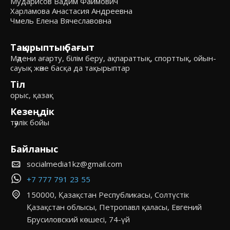
Мударисов Вадим Фаимович
Харламова Анастасия Андреевна
Чмель Елена Вячеславовна
Тақырыптық бағыт
Мәдени ағарту, білім беру, ақпараттық, спорттық, ойын-
сауық және басқа да тақырыптар
Тіл
орыс, қазақ
Кезеңдік
тәулік бойы
Байланыс
socialmedia1kz@gmail.com
+7 777 791 23 55
150000, Қазақстан Республикасы, Солтүстік
Қазақстан облысы, Петропавл қаласы, Евгений
Брусиловский көшесі, 74-үй