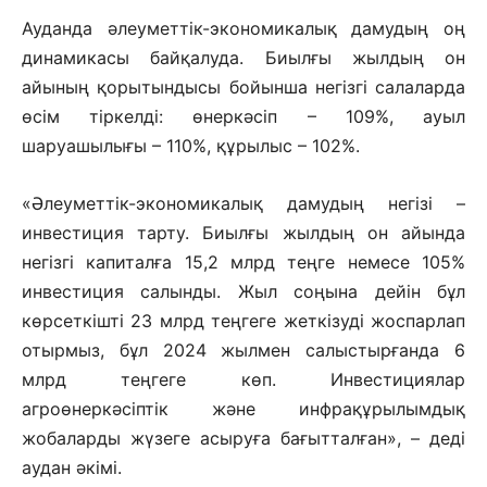
Ауданда әлеуметтік-экономикалық дамудың оң
динамикасы байқалуда. Биылғы жылдың он
айының қорытындысы бойынша негізгі салаларда
өсім тіркелді: өнеркәсіп – 109%, ауыл
шаруашылығы – 110%, құрылыс – 102%.
«Әлеуметтік-экономикалық дамудың негізі –
инвестиция тарту. Биылғы жылдың он айында
негізгі капиталға 15,2 млрд теңге немесе 105%
инвестиция салынды. Жыл соңына дейін бұл
көрсеткішті 23 млрд теңгеге жеткізуді жоспарлап
отырмыз, бұл 2024 жылмен салыстырғанда 6
млрд теңгеге көп. Инвестициялар
агроөнеркәсіптік және инфрақұрылымдық
жобаларды жүзеге асыруға бағытталған», – деді
аудан әкімі.