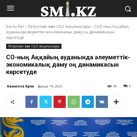
Басты бет
Петропавл және СҚО жаңалықтары
СҚО-ның Аққайың
ауданында әлеуметтік-экономикалық даму оң динамикасын
көрсетуде
Петропавл және СҚО жаңалықтары
СҚО-ның Аққайың ауданында әлеуметтік-
экономикалық даму оң динамикасын
көрсетуде
Камилла Кәрім
Қараша 14, 2025
43
0