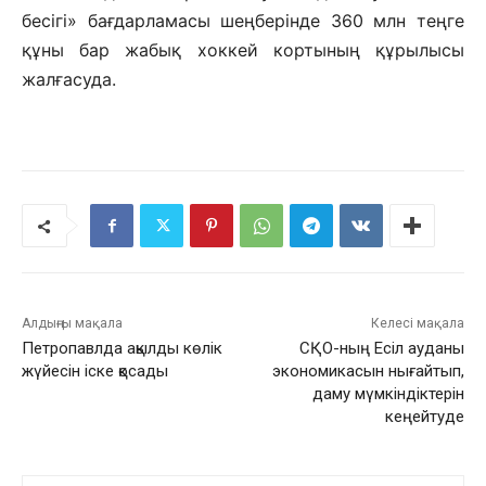
бесігі» бағдарламасы шеңберінде 360 млн теңге
құны бар жабық хоккей кортының құрылысы
жалғасуда.
Алдыңғы мақала
Келесі мақала
Петропавлда ақылды көлік
СҚО-ның Есіл ауданы
жүйесін іске қосады
экономикасын нығайтып,
даму мүмкіндіктерін
кеңейтуде