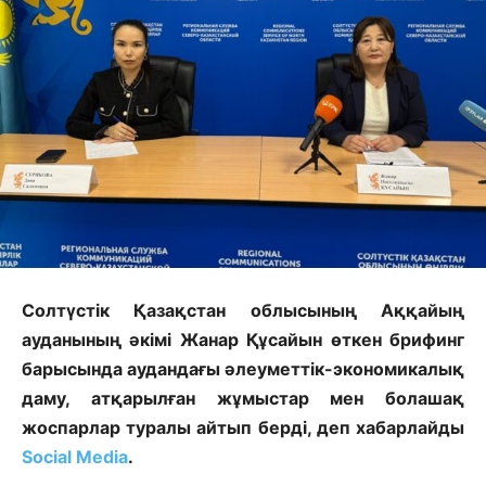
Солтүстік Қазақстан облысының Аққайың
ауданының әкімі Жанар Құсайын өткен брифинг
барысында аудандағы әлеуметтік-экономикалық
даму, атқарылған жұмыстар мен болашақ
жоспарлар туралы айтып берді, деп хабарлайды
Social Media
.