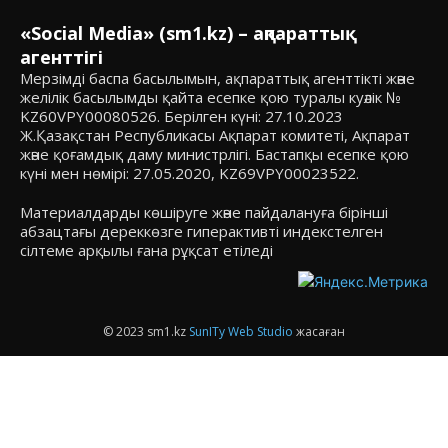
«Social Media» (sm1.kz) – ақпараттық
агенттігі
Мерзімді баспа басылымын, ақпараттық агенттікті және
желілік басылымды қайта есепке қою туралы куәлік №
KZ60VPY00080526. Берілген күні: 27.10.2023
Ж.Қазақстан Республикасы Ақпарат комитеті, Ақпарат
және қоғамдық даму министрлігі. Бастапқы есепке қою
күні мен нөмірі: 27.05.2020, KZ69VPY00023522.
Материалдарды көшіруге және пайдалануға бірінші
абзацтағы дереккөзге гиперактивті индекстелген
сілтеме арқылы ғана рұқсат етіледі
© 2023 sm1.kz
SunITy Web Studio
жасаған