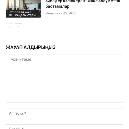
әйелдер кәсіпкерлігі және әлеуметтік
бастамалар
Петропавл және
Желтоқсан 25, 2025
СҚО жаңалықтары
ЖАУАП ҚАЛДЫРЫҢЫЗ
Түсініктеме:
Ат
Ema