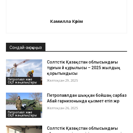
Камилла Кәрім
Сондай-ақ оқыңыз
Солтүстік Қазақстан облысындағы
тұрғын үй құрылысы – 2025 жылдың
қорытындысы
Петропавл және
Желтоқсан 29, 2025
СҚО жаңалықтары
Петропавлдан шыққан бойшаң сарбаз
Абай гарнизонында қызмет етіп жүр
Желтоқсан 26, 2025
Петропавл және
СҚО жаңалықтары
Солтүстік Қазақстан облысындағы