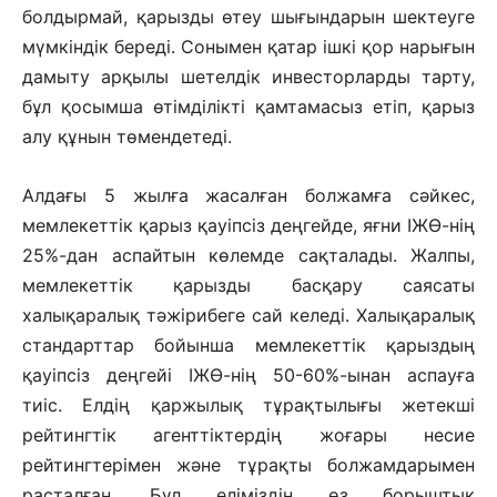
болдырмай, қарызды өтеу шығын­дарын шектеуге
мүмкіндік береді. Со­нымен қатар ішкі қор нарығын
да­мыту арқылы шетелдік инвесторлар­ды тарту,
бұл қосымша өтімділікті қамт­амасыз етіп, қарыз
алу құнын төмендетеді.
Алдағы 5 жылға жасалған болжамға сәйкес,
мемлекеттік қарыз қауіпсіз деңгейде, яғни ІЖӨ-нің
25%-дан ас­пай­тын көлемде сақталады. Жалпы,
мем­лекеттік қарызды басқару саясаты
халықаралық тәжірибеге сай келеді. Халықаралық
стандарттар бойынша мемлекеттік қарыздың
қауіпсіз деңгейі ІЖӨ-нің 50-60%-ынан аспауға
тиіс. Елдің қаржылық тұрақтылығы жетекші
рейтингтік агенттіктердің жоғары несие
рейтингтерімен және тұрақты болжамдарымен
расталған. Бұл еліміздің өз борыштық