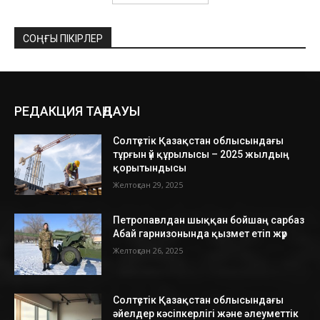
СОҢҒЫ ПІКІРЛЕР
РЕДАКЦИЯ ТАҢДАУЫ
Солтүстік Қазақстан облысындағы
тұрғын үй құрылысы – 2025 жылдың
қорытындысы
Желтоқсан 29, 2025
Петропавлдан шыққан бойшаң сарбаз
Абай гарнизонында қызмет етіп жүр
Желтоқсан 26, 2025
Солтүстік Қазақстан облысындағы
әйелдер кәсіпкерлігі және әлеуметтік