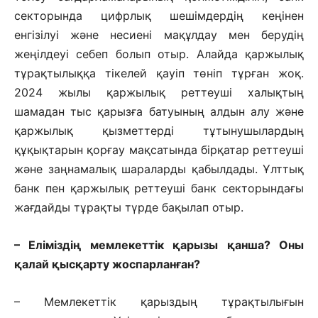
секторында цифрлық шешімдердің кеңінен
енгізілуі және несиені мақұлдау мен берудің
жеңілдеуі себеп болып отыр. Алайда қаржылық
тұрақтылыққа тікелей қауіп төніп тұрған жоқ.
2024 жылы қаржылық реттеуші халықтың
шамадан тыс қарызға батуының алдын алу және
қаржылық қызметтерді тұтынушылардың
құқықтарын қорғау мақсатында бірқатар реттеуші
және заңнамалық шараларды қабылдады. Ұлттық
банк пен қаржылық реттеуші банк секторындағы
жағдайды тұрақты түрде бақылап отыр.
– Еліміздің мемлекеттік қарызы қанша? Оны
қалай қысқарту жос­пар­ланған?
– Мемлекеттік қарыздың тұрақ­ты­лығын