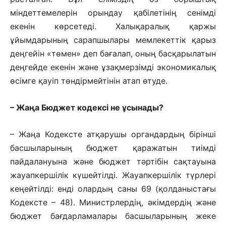
міндеттемелерін орындау қабілетінің сенімді
екенін көрсетеді. Халықаралық қаржы
ұйымдарының сарапшылары мемлекеттік қарыз
деңгейін «төмен» деп бағалап, оның басқарылатын
деңгейде екенін және ұзақмерзімді экономикалық
өсімге қауіп төндірмейтінін атап өтуде.
– Жаңа Бюджет кодексі не ұсынады?
– Жаңа Кодексте атқарушы орган­дардың бірінші
басшыларының бюд­жет қаражатын тиімді
пайдалануы­на және бюджет тәртібін сақтауына
жауап­кершілік күшейтілді. Жауапкер­шілік түр­лері
кеңейтілді: енді олардың саны 69 (қол­даныстағы
Кодексте – 48). Министр­л­ер­дің, әкімдердің және
бюджет ба­ғдар­ламалары басшыларының жеке