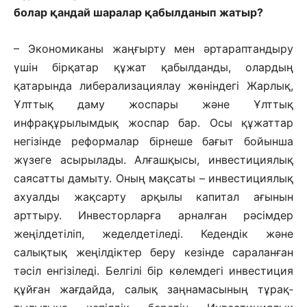
болар қандай шаралар қабылданып жатыр?
– Экономиканы жаңғырту мен әртараптандыру
үшін бірқатар құжат­ қабылданды, олардың
қатарында либерализациялау жөніндегі Жарлық,
Ұлттық даму жоспары және Ұлттық
инфрақұрылымдық жоспар бар. Осы құжаттар
негізінде реформалар бірнеше бағыт бойынша
жүзеге асырылады. Алғашқысы, инвестициялық
саясатты дамыту. Оның мақсаты – инвестициялық
ахуалды жақсарту арқылы капитал ағынын
арттыру. Инвесторларға арналған рәсімдер
жеңілдетіліп, жеделдетіледі. Кедендік және
салықтық жеңілдіктер беру кезінде сараланған
тәсіл енгізіледі. Белгілі бір көлемдегі инвестиция
құй­ған жағдайда, салық заңнамасының тұрақ­