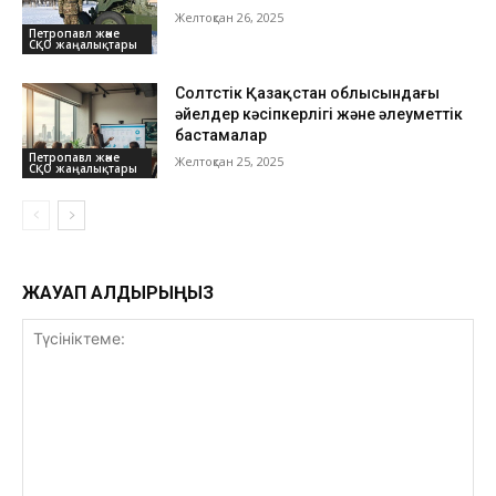
Желтоқсан 26, 2025
Петропавл және
СҚО жаңалықтары
Солтүстік Қазақстан облысындағы
әйелдер кәсіпкерлігі және әлеуметтік
бастамалар
Петропавл және
Желтоқсан 25, 2025
СҚО жаңалықтары
ЖАУАП ҚАЛДЫРЫҢЫЗ