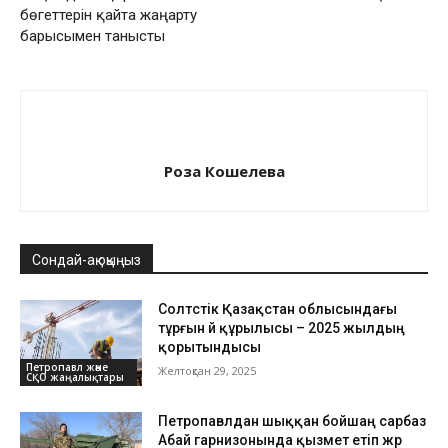
бөгеттерін қайта жаңарту
барысымен танысты
Роза Кошелева
Сондай-ақ оқыңыз
Солтүстік Қазақстан облысындағы
тұрғын үй құрылысы – 2025 жылдың
қорытындысы
Петропавл және
Желтоқсан 29, 2025
СҚО жаңалықтары
Петропавлдан шыққан бойшаң сарбаз
Абай гарнизонында қызмет етіп жүр