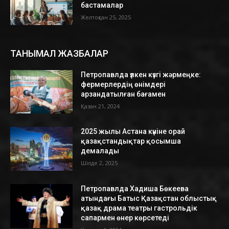
бастамалар
Желтоқсан 25, 2025
ТАНЫМАЛ ЖАЗБАЛАР
Петропавлда үлкен күзгі жәрмеңке:
фермерлердің өнімдері
арзандатылған бағамен
Қазан 21, 2024
2025 жылы Астана күніне орай
қазақстандықтар қосымша
демалады
Шілде 2, 2025
Петропавлда Хадиша Бөкеева
атындағы Батыс Қазақстан облыстық
қазақ драма театры гастрольдік
сапармен өнер көрсетеді