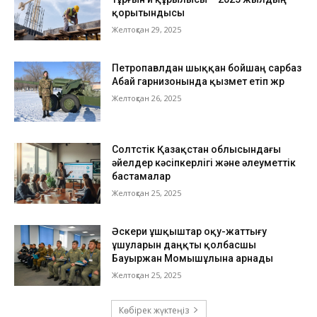
қорытындысы
Желтоқсан 29, 2025
Петропавлдан шыққан бойшаң сарбаз
Абай гарнизонында қызмет етіп жүр
Желтоқсан 26, 2025
Солтүстік Қазақстан облысындағы
әйелдер кәсіпкерлігі және әлеуметтік
бастамалар
Желтоқсан 25, 2025
Әскери ұшқыштар оқу-жаттығу
ұшуларын даңқты қолбасшы
Бауыржан Момышұлына арнады
Желтоқсан 25, 2025
Көбірек жүктеңіз