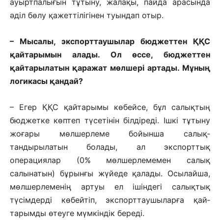
ауыртпалығын тұтыну, жалақы, пайда арасында
әділ бөлу қажеттілігінен туындап отыр.
– Мысалы, экспорттаушылар бюджеттен ҚҚС
қайтарымын алады. Ол өссе, бюджеттен
қайтарылатын қаражат мөлшері артады. Мұның
логикасы қандай?
– Егер ҚҚС қайтарымы көбей­се, бұл салықтың
бюджетке көптеп түсе­тінін білдіреді. Ішкі тұтыну
жоғары мөлшерлеме бойынша салық­
тандырылатын болады, ал экспорттық
операциялар (0% мөлшерлемемен салық
салынатын) бұрынғы жүйеде қалады. Осылайша,
мөлшерлеменің артуы ел ішіндегі салықтық
түсімдерді көбей­тіп, экспорттаушыларға қай­
тарым­ды өтеуге мүмкіндік береді.