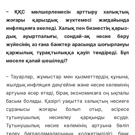
– ҚҚС мөлшерлемесін арттыру халықтың
жоғары қарыздық жүктемесі жағдайында
инфляцияға әкеледі. Халық пен бизнестің қарыз­
дық ауыртпалығы, сондай-ақ несие беру
жүйесінің аз ғана банктер арасында шоғырлануы
қаржылық тұрақтылыққа қауіп төндіреді. Бұл
мәселе қалай шешіледі?
– Тауарлар, жұмыстар мен қызмет­тердің құнына,
жылдық инфляция деңгейіне және несие көлемінің
артуына әсер етеді, бірақ экономикаға оң ықпалы
басым болады. Қазіргі уақытта халықтың несиеге
сұранысы жоғары болып отыр, әсіресе
тұтынушылық несиелеу қарқынды өсуде.
Тұтынушылық несие көлемінің артуына бөліп
төлеу бағдарламаларының қолжетімділігі, банк