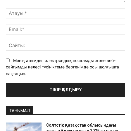
Түсініктеме:
Ат
Ema
Са
Менің атымды, электрондық поштамды және веб-
сайтымды келесі түсініктеме бергенімде осы шолғышта
сақтаңыз.
ТАНЫМАЛ
Солтүстік Қазақстан облысындағы
тұрғын үй құрылысы – 2025 жылдың