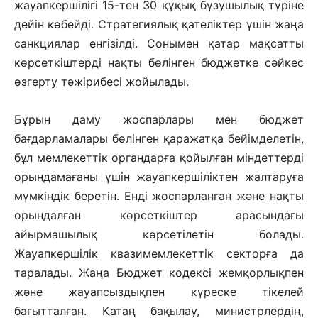
жауап­кершілігі 15-тен 30 құқық ­бұзу­шы­лық түріне
дейін көбейді. Страте­гия­лық қателіктер үшін жаңа
санкция­лар ен­гізілді. Сонымен қатар мақсат­ты
көр­сет­кіштерді нақты бөлінген бюд­жетке сәйкес
өзгерту тәжірибесі жойылады.
Бұрын даму жоспарлары мен бюджет
бағдарламалары бөлінген қара­жатқа бейімделетін,
бұл мемле­кеттік органдарға қойылған міндет­терді
орындамағаны үшін жауапкер­шілік­тен жалтаруға
мүмкіндік бере­тін. Енді жоспарланған және нақты
орын­далған көрсеткіштер арасындағы
айырмашылық көрсетілетін болады.
Жауапкершілік квазимемлекеттік сек­торға да
таралады. Жаңа Бюд­жет кодексі жемқорлықпен
және жауапсыздықпен күреске тікелей
бағытталған. Қатаң бақылау, министрлердің,