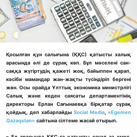
Қосылған
құн салығына (ҚҚС) қатысты халық
арасында әлі де сұрақ көп. Бұл мәселені сан-
саққа жүгіртудің қажеті жоқ, байыппен қарап,
кәсіби мамандар жан-жақты түсіндіріп бергені
жөн. Осы орайда Ұлттық экономика министрлігі
Салық және кеден саясаты департаментінің
директоры Ерлан Сағынаевқа бірқатар сұрақ
қойдық, деп хабарлайды
Social Media
,
«Egemen
Qazaqstan»
сайтына сілтеме жасай отырып.
– Ел арасында ҚҚС-ға қатысты сауал аз емес.