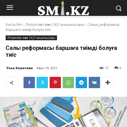
Басты бет
Петропавл және СҚО жаңалықтары
Салық реформасы
баршаға тиімді болуға тиіс
Петропавл және СҚО жаңалықтары
Салық реформасы баршаға тиімді болуға
тиіс
Роза Кошелева
Ақпан 14, 2025
77
0