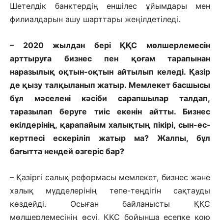
Шетелдік банктердің еншілес ұйым­дары мен
филиалдарын ашу шарттары жеңілдетіледі.
– 2020 жылдан бері ҚҚС мөлшер­лемесін
арттыруға бизнес пен қоғам тарапынан
наразылық оқтын-оқтын айтылып келеді. Қазір
де қызу талқыланып жатыр. Мемлекет бас­шысы
бұл мәселені кәсіби сарапшы­лар талдап,
таразылап беруге тиіс еке­нін айтты. Бизнес
өкілдерінің, қара­пайым халықтың пікірі, сын-ес­
керт­песі ескеріліп жатыр ма? Жалпы, бұл
бағытта нендей өзгеріс бар?
– Қазіргі салық реформасы мемлекет, бизнес және
халық мүдделерінің тепе-теңдігін сақтауды
көздейді. Осыған байланысты ҚҚС
мөлшерлемесінің өсуі, ҚҚС бойынша есепке қою