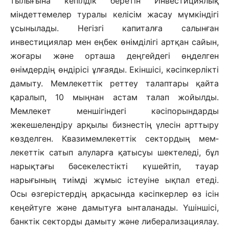
тылығына кепілдік беретін Инвес­тициялық
міндеттемелер туралы келі­сім жасау мүмкіндігі
ұсынылады. Негізгі капиталға салынған
инвестициялар мен еңбек өнімділігі артқан са­йын,
жоғары және орташа деңгейдегі өңделген
өнімдердің өндірісі ұлғаяды. Екіншісі, кәсіпкерлікті
дамыту. Мем­лекеттік реттеу талаптары қайта
қара­лып, 10 мыңнан астам талап жойыл­ды.
Мемлекет меншігіндегі кәсіп­орын­дарды
жекешелендіру арқылы бизнестің үлесін арттыру
көзделген. Квазимемлекеттік сектордың мем­
лекеттік сатып алуларға қатысуы шектеледі, бұл
нарықтағы бәсекелестікті күшейтіп, тауар
нарығының тиімді жұмыс істеуіне ықпал етеді.
Осы өзгеріс­тердің арқасында кәсіпкерлер өз ісін
кеңейтуге және дамытуға ынталанады. Үшіншісі,
банктік секторды дамыту және либерализациялау.