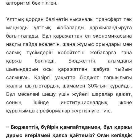
алгоритмі бекітілген.
Ұлттық қордан бөлінетін нысаналы трансферт тек
маңызды ұлттық жобаларды қаржыландыруға
бағыт­талады. Бұл қаражаттан ел экономикасы­на
нақты пайда әкелетін, жаңа жұмыс орындары мен
салық түсімдерін көбей­тетін жобаларға ғана
қаржы бөлінеді. Бюджеттің ағымдағы
шығындарын осы қаражатпен жабуға тыйым
салынған. Қазіргі уақытта бюджет тапшылығы
жалпы шығыстардың шамамен 30%-ын құрайды.
Бұл мәселені шешу үшін жүйелі шаралар қажет,
соның ішінде институционалдық және
құрылымдық реформалар жүргізілуге тиіс.
– Бюджеттің бүйірін қампайт­қанмен, бұл қаржы
дұрыс игерілмей қалса қайтеміз? Оған кепілдік