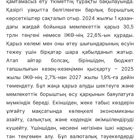
қамтамасыз ету Үкіметтің тұрақты бақылауында.
Қазіргі уақыт­та белгіленген барлық борыштық
көр­сет­кіштер сақталып отыр. 2024 жылғы 1 қа­зан­
дағы жағдай бойынша мем­лекет­тік қарыз 30,5
трлн теңгені немесе ІЖӨ-нің 22,6%-ын құрады.
Қарыз көлемі мен оны өтеу шығындарының өсуін
тежеу үшін бірқатар шара қабылданып жатыр.
Атап айтар болсақ, біріншіден, бюджет
тапшылығын кезең-кезеңімен қысқарту – 2025
жылы ІЖӨ-нің 2,7%-нан 2027 жылы 1,9%-ға дейін
төмендету. Бұл жаңа қарыз алуды шектеуге және
мемлекеттік борыштың өсу қарқынын баяулатуға
мүмкіндік береді. Екіншіден, жеке табыс көз­дерін
ұлғайту мақсатында көлеңкелі эконо­миканы
азайту, салықтық және кеден­дік әкімшілендіруді
күшейту. Үшін­шіден, несиені негізінен ішкі нарық­
тан теңгемен алу. Бұл валюта­лық тәуекел­дерді