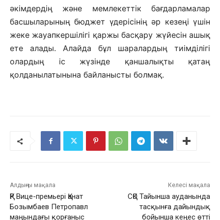
әкімдердің және мемлекеттік бағдарламалар
басшыларының бюджет үдерісінің әр кезеңі үшін
жеке жауапкершілігі қаржы басқару жүйесін ашық
ете алады. Алайда бұл шаралардың тиімділігі
олардың іс жүзінде қаншалықты қатаң
қолданылатынына байланысты болмақ.
Алдыңғы мақала
Келесі мақала
ҚР Вице-премьері Қанат
СҚО Тайынша ауданында
Бозымбаев Петропавл
тасқынға дайындық
маңындағы қорғаныс
бойынша кеңес өтті