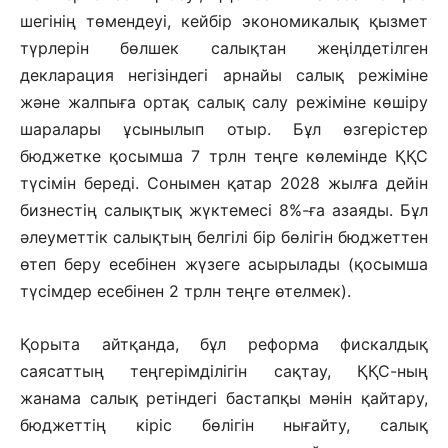
шегінің төмендеуі, кейбір экономикалық қызмет
түрлерін бөлшек салықтан жеңілдетілген
декларация негізіндегі арнайы салық режіміне
және жалпыға ортақ салық салу режіміне көшіру
шара­лары ұсынылып отыр. Бұл өзгеріс­тер
бюджетке қосымша 7 трлн теңге көлемінде ҚҚС
түсімін береді. Сонымен қатар 2028 жылға дейін
бизнестің салықтық жүктемесі 8%-ға азаяды. Бұл
әлеуметтік салықтың белгілі бір бөлігін бюджеттен
өтеп беру есебінен жүзеге асырылады (қосымша
түсімдер есебінен 2 трлн теңге өтелмек).
Қорыта айтқанда, бұл реформа фискалдық
саясаттың теңгерімділігін сақтау, ҚҚС-ның
жанама салық ретін­дегі бастапқы мәнін қайтару,
бюджеттің кіріс бөлігін нығайту, салық