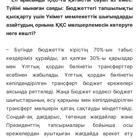
Түйіні мынаған саяды: Бюджеттегі тапшылықты
қыс­қарту үшін Үкімет мемлекеттік шығын­дарды
азайтудың орнына ҚҚС мөл­шер­лемесін көтеруге
неге көшті?
– Бүгінде бюджеттік кірістің 70%-ын табыс
көздеріміз құрайды, ал қалған 30%-ы қарыздар
мен Ұлттық қордан бөлінетін трансферттер
есебінен жабылады. Ұлттық қордан бөлінетін
кепілдендірілген трансферт бюджет ережелері
аясында реттеледі. Жаңа Бюджет кодексі бюджет
шығыстарының өсу қарқыны мен кепілдендірілген
трансферт мөлшерін қатаң сақтауды міндеттейді.
Сондай-ақ дағдарыс, төтенше жағдайлар және
Президенттің тапсырмалары бойынша осы
ережелерден ауытқыған жағдайда әрекет ету