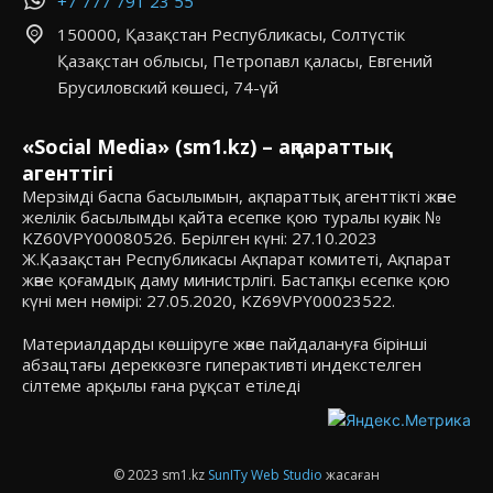
+7 777 791 23 55
150000, Қазақстан Республикасы, Солтүстік
Қазақстан облысы, Петропавл қаласы, Евгений
Брусиловский көшесі, 74-үй
«Social Media» (sm1.kz) – ақпараттық
агенттігі
Мерзімді баспа басылымын, ақпараттық агенттікті және
желілік басылымды қайта есепке қою туралы куәлік №
KZ60VPY00080526. Берілген күні: 27.10.2023
Ж.Қазақстан Республикасы Ақпарат комитеті, Ақпарат
және қоғамдық даму министрлігі. Бастапқы есепке қою
күні мен нөмірі: 27.05.2020, KZ69VPY00023522.
Материалдарды көшіруге және пайдалануға бірінші
абзацтағы дереккөзге гиперактивті индекстелген
сілтеме арқылы ғана рұқсат етіледі
© 2023 sm1.kz
SunITy Web Studio
жасаған