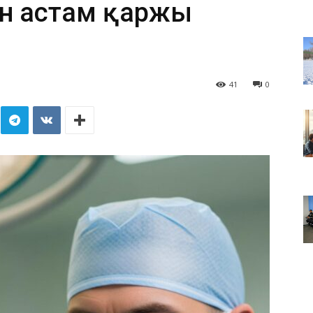
ен астам қаржы
41
0