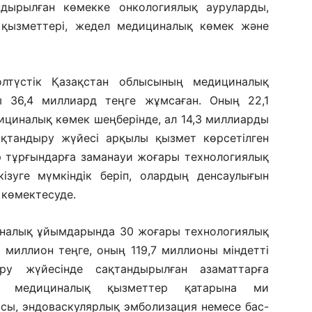
ндырылған көмекке онкологиялық ауруларды,
 қызметтері, жедел медициналық көмек және
түстік Қазақстан облысының медициналық
 36,4 миллиард теңге жұмсаған. Оның 22,1
дициналық көмек шеңберінде, ал 14,3 миллиарды
ақтандыру жүйесі арқылы қызмет көрсетілген
ар тұрғындарға заманауи жоғары технологиялық
ізуге мүмкіндік беріп, олардың денсаулығын
 көмектесуде.
иналық ұйымдарында 30 жоғары технологиялық
 миллион теңге, оның 119,7 миллионы міндетті
ру жүйесінде сақтандырылған азаматтарға
ық медициналық қызметтер қатарына ми
сы, эндоваскулярлық эмболизация немесе бас-