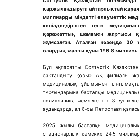
Солтүстік Қазақстан облысынд
қаржыландыруға айтарлықтай қаража
миллиарды міндетті әлеуметтік мед
кепілдендірілген тегін медицина
қаражаттың шамамен жартысы қа
жұмсалған. Аталған кезеңде 30 
олардың жалпы құны 196,8 миллион 
Бұл ақпаратты Солтүстік Қазақста
сақтандыру қоры» АҚ филиалы жар
медициналық ұйымымен ынтымақта
тұрғындарына бастапқы медициналық
поликлиника мемлекеттік, 3-еуі жек
аудандарда, ал 6-сы Петропавл қалас
2025 жылы бастапқы медициналық-
стационарлық көмекке 24,5 миллиа