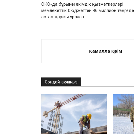
СКО-да бұрынғы әкімдік қызметкерлері
мемлекеттік бюджеттен 46 миллион теңгед
астам қаржы ұрлаған
Камилла Кәрім
Сондай-ақ оқыңыз