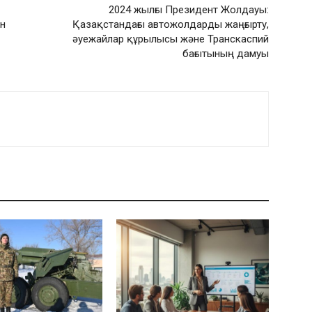
2024 жылғы Президент Жолдауы:
ен
Қазақстандағы автожолдарды жаңғырту,
әуежайлар құрылысы және Транскаспий
бағытының дамуы