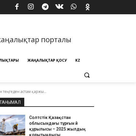
жаңалықтар порталы
ЛЫҚТАРЫ
ЖАҢАЛЫҚТАР ҚОСУ
KZ
 теңгеден астам қаржы...
ТАНЫМАЛ
Солтүстік Қазақстан
облысындағы тұрғын үй
құрылысы – 2025 жылдың
қорытындысы