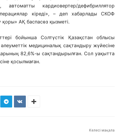
 автоматты кардиовертер/дефибриллятор
перациялар кіреді», – деп хабарлады СКОФ
 қоры» АҚ баспасөз қызметі.
ттері бойынша Солтүстік Қазақстан облысы
і әлеуметтік медициналық сақтандыру жүйесіне
ндарының 82,6%-ы сақтандырылған. Сол уақытта
іне қосылмаған.
Келесі мақала