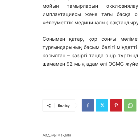
мойын тамырларын окклюзиялау,
имплантациясы және тағы басқа о
«Әлеуметтік медициналық сақтандыру
Сонымен қатар, қор соңғы мәліме
тұрғындарының басым бөлігі міндетт
қосылған – қазіргі таңда өңір тұрғы
шамамен 92 мың адам әлі ОСМС жүйес
Бөлісу
Алдыңғы мақала