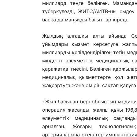
миллиард теңге бөлінген. Маманда
туберкулезді, ЖИТС/АИТВ-ны емдеу
басқа да маңызды бағыттар кіреді.
Жылдың алғашқы алты айында Сол
ұйымдары қызмет көрсетуге жалпы
миллиарды кепілдендірілген тегін ме
міндетті әлеуметтік медициналық с
қаражатқа тиесілі. Бөлінген қаржыл
медициналық қызметтерге қол жетк
жақсартуға және өмірін сақтап қалуға
«Жыл басынан бері облыстың медиц
операция жасалды, жалпы құны 196,8
әлеуметтік медициналық сақтанды
арналған. Жоғары технологиял
артерияларына стенттер имплантация