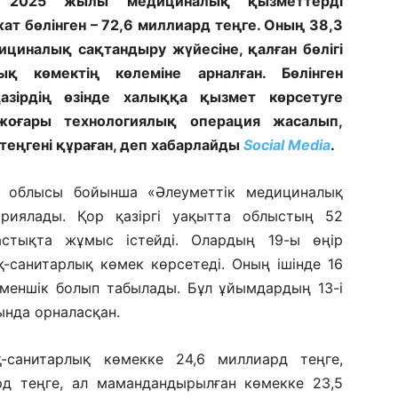
а 2025 жылы медициналық қызметтерді
т бөлінген – 72,6 миллиард теңге. Оның 38,3
ициналық сақтандыру жүйесіне, қалған бөлігі
лық көмектің көлеміне арналған. Бөлінген
зірдің өзінде халыққа қызмет көрсетуге
жоғары технологиялық операция жасалып,
теңгені құраған, деп хабарлайды
Social Media
.
н облысы бойынша «Әлеуметтік медициналық
иялады. Қор қазіргі уақытта облыстың 52
стықта жұмыс істейді. Олардың 19-ы өңір
-санитарлық көмек көрсетеді. Оның ішінде 16
еменшік болып табылады. Бұл ұйымдардың 13-і
ында орналасқан.
санитарлық көмекке 24,6 миллиард теңге,
рд теңге, ал мамандандырылған көмекке 23,5