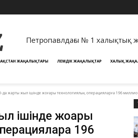
Петропавлдағы № 1 халықтық 
ЗАҚСТАН ЖАҢАЛЫҚТАРЫ
ӘЛЕМДІК ЖАҢАЛЫҚТАР
ХАЛЫҚ ЖАҢА
-да жарты жыл ішінде жоғары технологиялық операцияларға 196 миллион
л ішінде жоғары
перацияларға 196