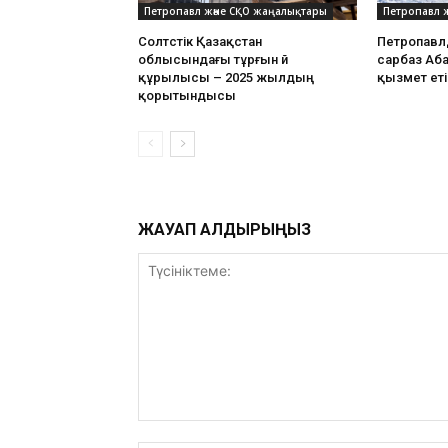
Петропавл және СҚО жаңалықтары
Петропавл 
Солтүстік Қазақстан
Петропавл
облысындағы тұрғын үй
сарбаз Аб
құрылысы – 2025 жылдың
қызмет еті
қорытындысы
ЖАУАП ҚАЛДЫРЫҢЫЗ
Түсініктеме: