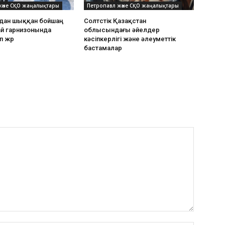
және СҚО жаңалықтары
Петропавл және СҚО жаңалықтары
дан шыққан бойшаң
Солтүстік Қазақстан
ай гарнизонында
облысындағы әйелдер
п жүр
кәсіпкерлігі және әлеуметтік
бастамалар