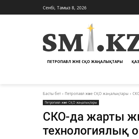
Сенбі, Тамыз 8, 2026
ПЕТРОПАВЛ ЖӘНЕ СҚО ЖАҢАЛЫҚТАРЫ
ҚА
Басты бет
Петропавл және СҚО жаңалықтары
СКО
Петропавл және СҚО жаңалықтары
СКО-да жарты жы
технологиялық о