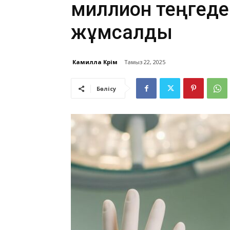
миллион теңгед
жұмсалды
Камилла Кәрім
Тамыз 22, 2025
Бөлісу