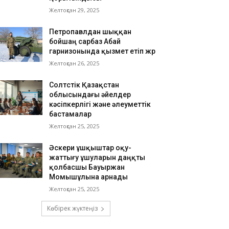
Желтоқсан 29, 2025
Петропавлдан шыққан
бойшаң сарбаз Абай
гарнизонында қызмет етіп жүр
Желтоқсан 26, 2025
Солтүстік Қазақстан
облысындағы әйелдер
кәсіпкерлігі және әлеуметтік
бастамалар
Желтоқсан 25, 2025
Әскери ұшқыштар оқу-
жаттығу ұшуларын даңқты
қолбасшы Бауыржан
Момышұлына арнады
Желтоқсан 25, 2025
Көбірек жүктеңіз