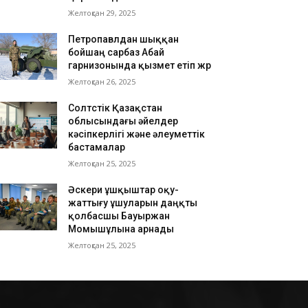
Желтоқсан 29, 2025
Петропавлдан шыққан
бойшаң сарбаз Абай
гарнизонында қызмет етіп жүр
Желтоқсан 26, 2025
Солтүстік Қазақстан
облысындағы әйелдер
кәсіпкерлігі және әлеуметтік
бастамалар
Желтоқсан 25, 2025
Әскери ұшқыштар оқу-
жаттығу ұшуларын даңқты
қолбасшы Бауыржан
Момышұлына арнады
Желтоқсан 25, 2025