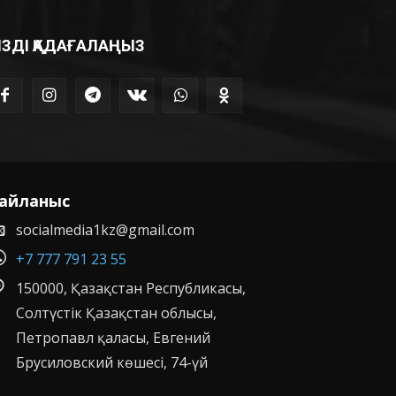
ІЗДІ ҚАДАҒАЛАҢЫЗ
айланыс
socialmedia1kz@gmail.com
+7 777 791 23 55
150000, Қазақстан Республикасы,
Солтүстік Қазақстан облысы,
Петропавл қаласы, Евгений
Брусиловский көшесі, 74-үй