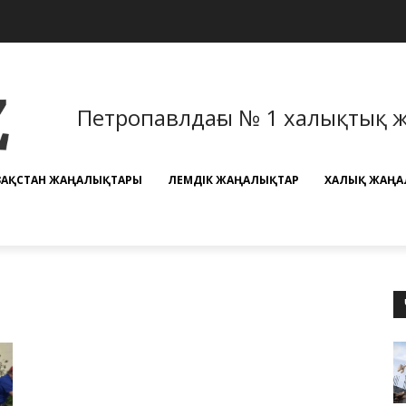
Петропавлдағы № 1 халықтық 
ЗАҚСТАН ЖАҢАЛЫҚТАРЫ
ӘЛЕМДІК ЖАҢАЛЫҚТАР
ХАЛЫҚ ЖАҢА