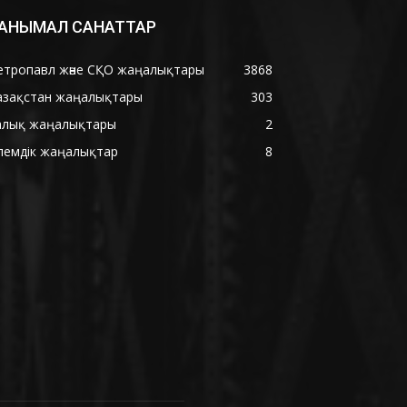
АНЫМАЛ САНАТТАР
етропавл және СҚО жаңалықтары
3868
азақстан жаңалықтары
303
алық жаңалықтары
2
лемдік жаңалықтар
8