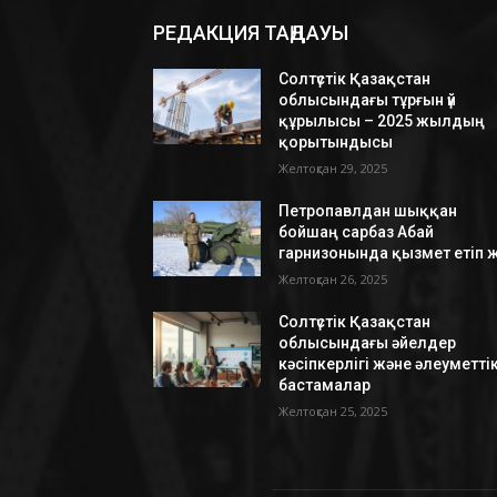
РЕДАКЦИЯ ТАҢДАУЫ
Солтүстік Қазақстан
облысындағы тұрғын үй
құрылысы – 2025 жылдың
қорытындысы
Желтоқсан 29, 2025
Петропавлдан шыққан
бойшаң сарбаз Абай
гарнизонында қызмет етіп ж
Желтоқсан 26, 2025
Солтүстік Қазақстан
облысындағы әйелдер
кәсіпкерлігі және әлеуметті
бастамалар
Желтоқсан 25, 2025