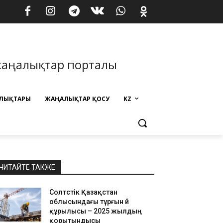
жаңалықтар порталы
ЛЫҚТАРЫ
ЖАҢАЛЫҚТАР ҚОСУ
KZ
ЧИТАЙТЕ ТАКЖЕ
Солтүстік Қазақстан
облысындағы тұрғын үй
құрылысы – 2025 жылдың
қорытындысы