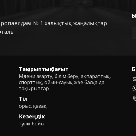
Б
тропавлдағы № 1 халықтық жаңалықтар
рталы
Тақырыптық бағыт
Б
Мәдени ағарту, білім беру, ақпараттық,
спорттық, ойын-сауық және басқа да
тақырыптар
Тіл
орыс, қазақ
Кезеңдік
тәулік бойы