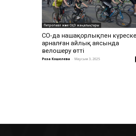
Петропавл және СҚО жаңалықтары
СҚО-да нашақорлықпен күреск
арналған айлық аясында
велошеру өтті
Роза Кошелева
-
Маусым 3, 2025