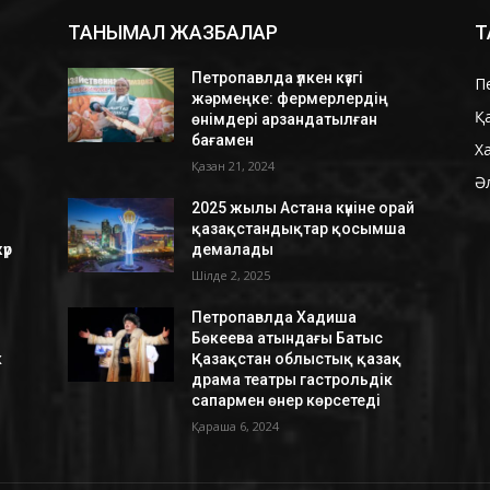
ТАНЫМАЛ ЖАЗБАЛАР
Т
Петропавлда үлкен күзгі
П
жәрмеңке: фермерлердің
Қ
өнімдері арзандатылған
бағамен
Х
Қазан 21, 2024
Ә
2025 жылы Астана күніне орай
қазақстандықтар қосымша
үр
демалады
Шілде 2, 2025
Петропавлда Хадиша
Бөкеева атындағы Батыс
к
Қазақстан облыстық қазақ
драма театры гастрольдік
сапармен өнер көрсетеді
Қараша 6, 2024