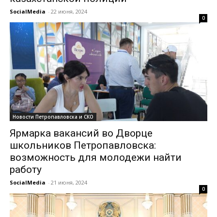
SocialMedia
-
22 июня, 2024
0
Новости Петропавловска и СКО
Ярмарка вакансий во Дворце
школьников Петропавловска:
возможность для молодежи найти
работу
SocialMedia
-
21 июня, 2024
0