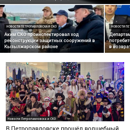
НОВОСТИ ПЕТРОПАВЛОВСКА И СКО
НОВОСТИ ПЕ
Аким СКО проинспектировал ход
Департам
реконструкции защитных сооружений в
потребит
Кызылжарском районе
в возвра
Новости Петропавловска и СКО
В Петропавловске прошёл волшебный