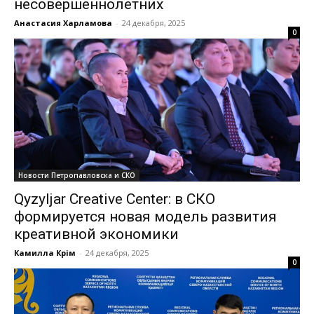
несовершеннолетних
Анастасия Харламова
-
24 декабря, 2025
0
Новости Петропавловска и СКО
Qyzyljar Creative Center: в СКО
формируется новая модель развития
креативной экономики
Камилла Кәрім
-
24 декабря, 2025
0