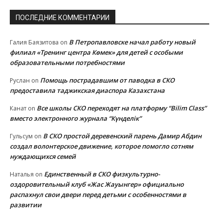
ПОСЛЕДНИЕ КОММЕНТАРИИ
В Петропавловске начал работу новый
Галия Баязитова
on
филиал «Тренинг центра Көмек» для детей с особыми
образовательными потребностями
Помощь пострадавшим от паводка в СКО
Руслан
on
предоставила таджикская диаспора Казахстана
Все школы СКО переходят на платформу “Bilim Class”
Канат
on
вместо электронного журнала “Күнделік”
В СКО простой деревенский парень Дамир Абдин
Гульсум
on
создал волонтерское движение, которое помогло сотням
нуждающихся семей
Единственный в СКО физкультурно-
Наталья
on
оздоровительный клуб «Жас Жауынгер» официально
распахнул свои двери перед детьми с особенностями в
развитии