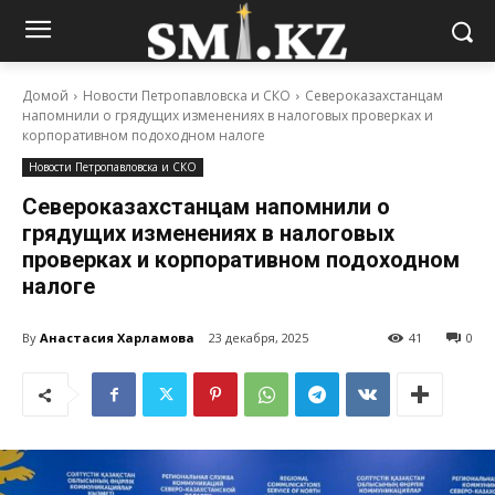
Домой
Новости Петропавловска и СКО
Североказахстанцам
напомнили о грядущих изменениях в налоговых проверках и
корпоративном подоходном налоге
Новости Петропавловска и СКО
Североказахстанцам напомнили о
грядущих изменениях в налоговых
проверках и корпоративном подоходном
налоге
By
Анастасия Харламова
23 декабря, 2025
41
0