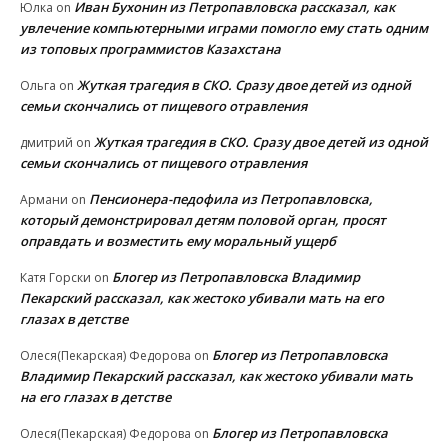
Иван Бухонин из Петропавловска рассказал, как
Юлка
on
увлечение компьютерными играми помогло ему стать одним
из топовых программистов Казахстана
Жуткая трагедия в СКО. Сразу двое детей из одной
Ольга
on
семьи скончались от пищевого отравления
Жуткая трагедия в СКО. Сразу двое детей из одной
дмитрий
on
семьи скончались от пищевого отравления
Пенсионера-педофила из Петропавловска,
Армани
on
который демонстрировал детям половой орган, просят
оправдать и возместить ему моральный ущерб
Блогер из Петропавловска Владимир
Катя Горски
on
Пекарский рассказал, как жестоко убивали мать на его
глазах в детстве
Блогер из Петропавловска
Олеся(Пекарская) Федорова
on
Владимир Пекарский рассказал, как жестоко убивали мать
на его глазах в детстве
Блогер из Петропавловска
Олеся(Пекарская) Федорова
on