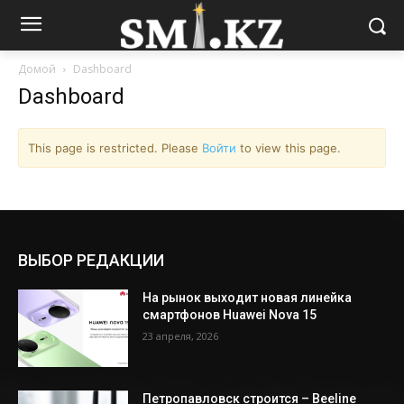
Домой
Dashboard
Dashboard
This page is restricted. Please
Войти
to view this page.
ВЫБОР РЕДАКЦИИ
На рынок выходит новая линейка
смартфонов Huawei Nova 15
23 апреля, 2026
Петропавловск строится – Beeline