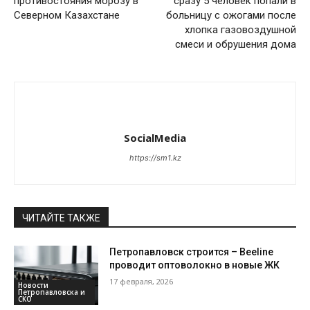
противостояния морозу в
сразу 5 человек попали в
Северном Казахстане
больницу с ожогами после
хлопка газовоздушной
смеси и обрушения дома
SocialMedia
https://sm1.kz
ЧИТАЙТЕ ТАКЖЕ
Петропавловск строится – Beeline
проводит оптоволокно в новые ЖК
17 февраля, 2026
Новости
Петропавловска и
СКО