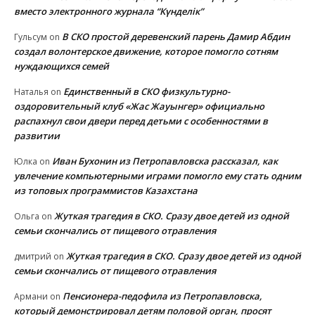
вместо электронного журнала “Күнделік”
В СКО простой деревенский парень Дамир Абдин
Гульсум
on
создал волонтерское движение, которое помогло сотням
нуждающихся семей
Единственный в СКО физкультурно-
Наталья
on
оздоровительный клуб «Жас Жауынгер» официально
распахнул свои двери перед детьми с особенностями в
развитии
Иван Бухонин из Петропавловска рассказал, как
Юлка
on
увлечение компьютерными играми помогло ему стать одним
из топовых программистов Казахстана
Жуткая трагедия в СКО. Сразу двое детей из одной
Ольга
on
семьи скончались от пищевого отравления
Жуткая трагедия в СКО. Сразу двое детей из одной
дмитрий
on
семьи скончались от пищевого отравления
Пенсионера-педофила из Петропавловска,
Армани
on
который демонстрировал детям половой орган, просят