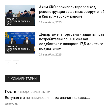
Аким СКО проинспектировал ход
реконструкции защитных сооружений
в Кызылжарском районе
Новости
Петропавловска и
29 декабря, 2025
СКО
Департамент торговли и защиты прав
потребителей по СКО оказал
содействие в возврате 17,5 млн тенге
Новости
покупателям
Петропавловска и
СКО
29 декабря, 2025
1 КОММЕНТАРИЙ
Гость
6 января, 2024 в 2:53 пп
Вступал же не насиловал, сама значит полезла….
Ответить