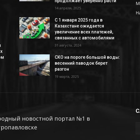
продолжает уверенно расти
М
14 апреля, 2025
Н
С 1 января 2025 года в
Казахстане ожидается
увеличение всех платежей,
связанных с автомобилями
л
31 августа, 2024
ых
ом
СКО на пороге большой воды:
весенний паводок берет
разгон
19 марта, 2025
С
родный новостной портал №1 в
тропавловске