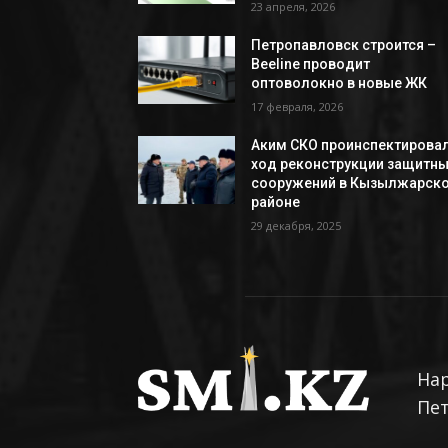
23 апреля, 2026
Петропавловск строится –
Beeline проводит
оптоволокно в новые ЖК
17 февраля, 2026
Аким СКО проинспектирова
ход реконструкции защитн
сооружений в Кызылжарск
районе
29 декабря, 2025
На
Пе