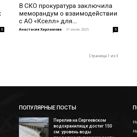
В СКО прокуратура заключила
х
меморандум о взаимодействии
с АО «Кселл» для...
Анастасия Харламова
-
31 июля, 2025
0
0
Страница 1 из 3
ПОПУЛЯРНЫЕ ПОСТЫ
П
Перелив на Сергеевском
Н
i
водохранилище достиг 150
Н
см: уровень воды