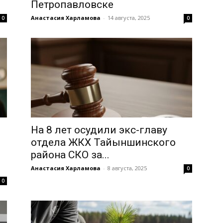
Петропавловске
Анастасия Харламова
-
14 августа, 2025
0
0
На 8 лет осудили экс-главу
отдела ЖКХ Тайыншинского
района СКО за...
Анастасия Харламова
-
8 августа, 2025
0
0