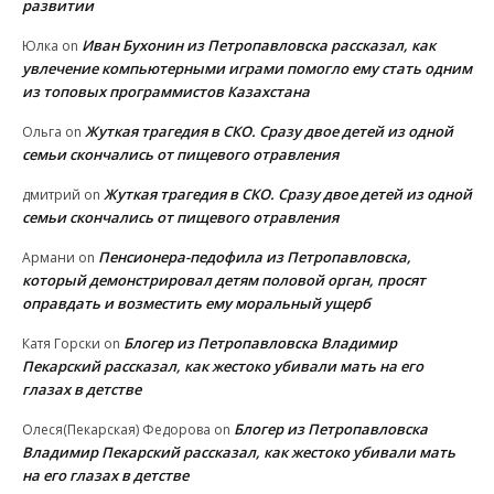
развитии
Иван Бухонин из Петропавловска рассказал, как
Юлка
on
увлечение компьютерными играми помогло ему стать одним
из топовых программистов Казахстана
Жуткая трагедия в СКО. Сразу двое детей из одной
Ольга
on
семьи скончались от пищевого отравления
Жуткая трагедия в СКО. Сразу двое детей из одной
дмитрий
on
семьи скончались от пищевого отравления
Пенсионера-педофила из Петропавловска,
Армани
on
который демонстрировал детям половой орган, просят
оправдать и возместить ему моральный ущерб
Блогер из Петропавловска Владимир
Катя Горски
on
Пекарский рассказал, как жестоко убивали мать на его
глазах в детстве
Блогер из Петропавловска
Олеся(Пекарская) Федорова
on
Владимир Пекарский рассказал, как жестоко убивали мать
на его глазах в детстве