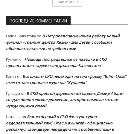
Load more
ПОСЛЕДНИЕ КОММЕНТАРИИ
В Петропавловске начал работу новый
Галия Баязитова
on
филиал «Тренинг центра Көмек» для детей с особыми
образовательными потребностями
Помощь пострадавшим от паводка в СКО
Руслан
on
предоставила таджикская диаспора Казахстана
Все школы СКО переходят на платформу “Bilim Class”
Канат
on
вместо электронного журнала “Күнделік”
В СКО простой деревенский парень Дамир Абдин
Гульсум
on
создал волонтерское движение, которое помогло сотням
нуждающихся семей
Единственный в СКО физкультурно-
Наталья
on
оздоровительный клуб «Жас Жауынгер» официально
распахнул свои двери перед детьми с особенностями в