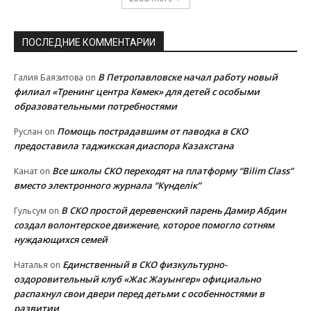
ПОСЛЕДНИЕ КОММЕНТАРИИ
В Петропавловске начал работу новый
Галия Баязитова
on
филиал «Тренинг центра Көмек» для детей с особыми
образовательными потребностями
Помощь пострадавшим от паводка в СКО
Руслан
on
предоставила таджикская диаспора Казахстана
Все школы СКО переходят на платформу “Bilim Class”
Канат
on
вместо электронного журнала “Күнделік”
В СКО простой деревенский парень Дамир Абдин
Гульсум
on
создал волонтерское движение, которое помогло сотням
нуждающихся семей
Единственный в СКО физкультурно-
Наталья
on
оздоровительный клуб «Жас Жауынгер» официально
распахнул свои двери перед детьми с особенностями в
развитии