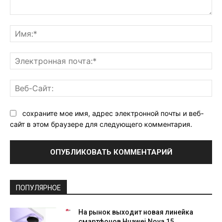
Комментарий:
Им
Эл
поч
Ве
Са
сохраните мое имя, адрес электронной почты и веб-
сайт в этом браузере для следующего комментария.
ПОПУЛЯРНОЕ
На рынок выходит новая линейка
смартфонов Huawei Nova 15