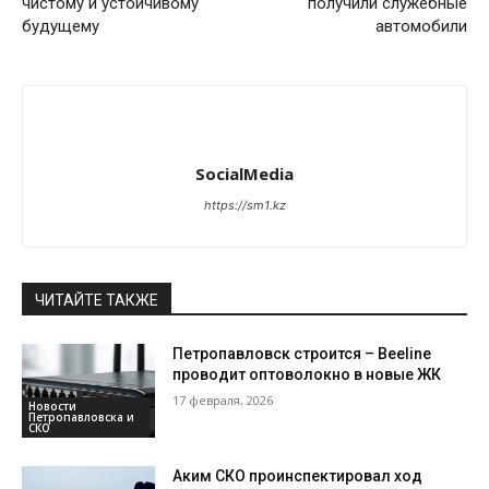
чистому и устойчивому
получили служебные
будущему
автомобили
SocialMedia
https://sm1.kz
ЧИТАЙТЕ ТАКЖЕ
Петропавловск строится – Beeline
проводит оптоволокно в новые ЖК
17 февраля, 2026
Новости
Петропавловска и
СКО
Аким СКО проинспектировал ход