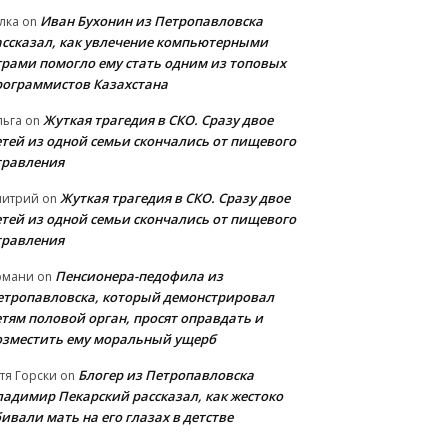
Иван Бухонин из Петропавловска
лка
on
ассказал, как увлечение компьютерными
грами помогло ему стать одним из топовых
рограммистов Казахстана
Жуткая трагедия в СКО. Сразу двое
льга
on
етей из одной семьи скончались от пищевого
травления
Жуткая трагедия в СКО. Сразу двое
митрий
on
етей из одной семьи скончались от пищевого
травления
Пенсионера-педофила из
рмани
on
етропавловска, который демонстрировал
етям половой орган, просят оправдать и
озместить ему моральный ущерб
Блогер из Петропавловска
тя Горски
on
ладимир Пекарский рассказал, как жестоко
ивали мать на его глазах в детстве