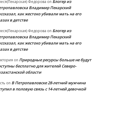
Блогер из
еся(Пекарская) Федорова
on
етропавловска Владимир Пекарский
ссказал, как жестоко убивали мать на его
азах в детстве
Блогер из
еся(Пекарская) Федорова
on
етропавловска Владимир Пекарский
ссказал, как жестоко убивали мать на его
азах в детстве
Природные ресурсы больше не будут
иктория
on
оступны бесплатно для жителей Северо-
азахстанской области
В Петропавловске 28-летний мужчина
сть
on
тупил в половую связь с 14-летней девочкой