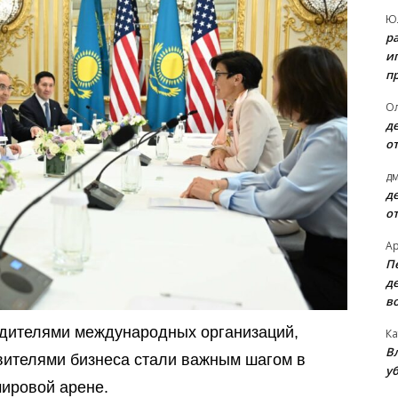
Ю
р
и
п
О
д
о
д
д
о
А
П
д
в
одителями международных организаций,
Ка
В
вителями бизнеса стали важным шагом в
уб
мировой арене.