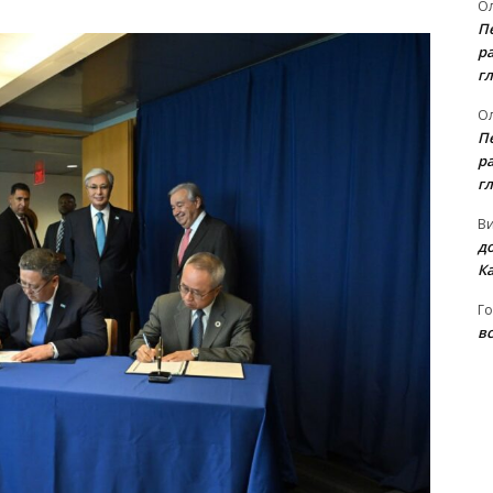
Ол
П
ра
гл
Ол
П
ра
гл
В
д
К
Го
вс