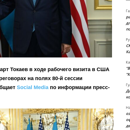
Га
р
д
п
Ру
С
К
Ка
“B
рт Токаев в ходе рабочего визита в США
“К
реговорах на полях 80-й сессии
Гу
общает
Social Media
по информации пресс-
Д
к
На
о
о
д