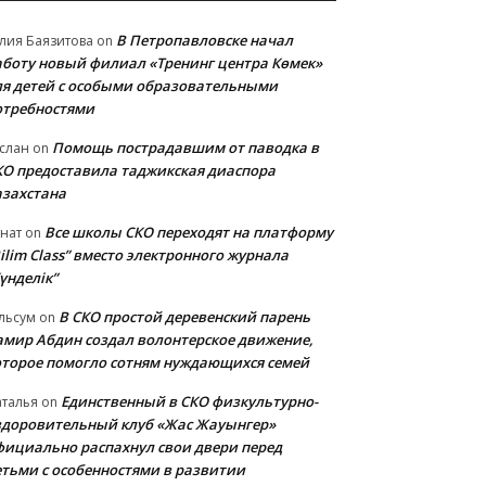
В Петропавловске начал
лия Баязитова
on
аботу новый филиал «Тренинг центра Көмек»
ля детей с особыми образовательными
отребностями
Помощь пострадавшим от паводка в
слан
on
КО предоставила таджикская диаспора
азахстана
Все школы СКО переходят на платформу
нат
on
ilim Class” вместо электронного журнала
үнделік”
В СКО простой деревенский парень
льсум
on
амир Абдин создал волонтерское движение,
оторое помогло сотням нуждающихся семей
Единственный в СКО физкультурно-
талья
on
здоровительный клуб «Жас Жауынгер»
фициально распахнул свои двери перед
етьми с особенностями в развитии