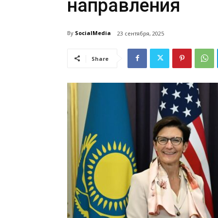
направления
By
SocialMedia
23 сентября, 2025
Share