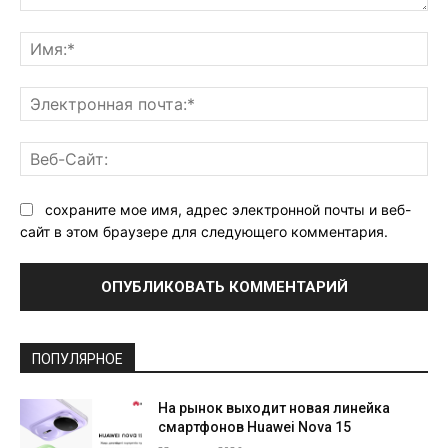
Комментарий:
Им
Эл
поч
Ве
Са
сохраните мое имя, адрес электронной почты и веб-
сайт в этом браузере для следующего комментария.
ПОПУЛЯРНОЕ
На рынок выходит новая линейка
смартфонов Huawei Nova 15