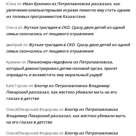
Иван Бухонин из Петропавловска рассказал, как
Юлка
on
увлечение компьютерными играми помогло ему стать одним
из топовых программистов Казахстана
Жуткая трагедия в СКО. Сразу двое детей из одной
Ольга
on
семьи скончались от пищевого отравления
Жуткая трагедия в СКО. Сразу двое детей из одной
дмитрий
on
семьи скончались от пищевого отравления
Пенсионера-педофила из Петропавловска,
Армани
on
который демонстрировал детям половой орган, просят
оправдать и возместить ему моральный ущерб
Блогер из Петропавловска Владимир
Катя Горски
on
Пекарский рассказал, как жестоко убивали мать на его
глазах в детстве
Блогер из Петропавловска
Олеся(Пекарская) Федорова
on
Владимир Пекарский рассказал, как жестоко убивали мать
на его глазах в детстве
Блогер из Петропавловска
Олеся(Пекарская) Федорова
on