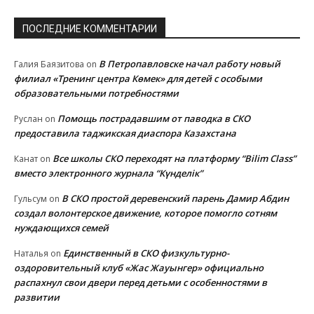
ПОСЛЕДНИЕ КОММЕНТАРИИ
В Петропавловске начал работу новый
Галия Баязитова
on
филиал «Тренинг центра Көмек» для детей с особыми
образовательными потребностями
Помощь пострадавшим от паводка в СКО
Руслан
on
предоставила таджикская диаспора Казахстана
Все школы СКО переходят на платформу “Bilim Class”
Канат
on
вместо электронного журнала “Күнделік”
В СКО простой деревенский парень Дамир Абдин
Гульсум
on
создал волонтерское движение, которое помогло сотням
нуждающихся семей
Единственный в СКО физкультурно-
Наталья
on
оздоровительный клуб «Жас Жауынгер» официально
распахнул свои двери перед детьми с особенностями в
развитии