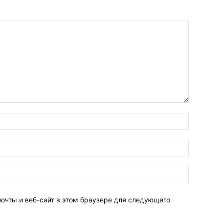
Имя:*
Электро
почта:*
Веб-
Сайт:
почты и веб-сайт в этом браузере для следующего