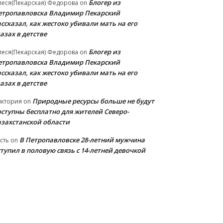
Блогер из
еся(Пекарская) Федорова
on
етропавловска Владимир Пекарский
ссказал, как жестоко убивали мать на его
азах в детстве
Блогер из
еся(Пекарская) Федорова
on
етропавловска Владимир Пекарский
ссказал, как жестоко убивали мать на его
азах в детстве
Природные ресурсы больше не будут
иктория
on
оступны бесплатно для жителей Северо-
азахстанской области
В Петропавловске 28-летний мужчина
сть
on
тупил в половую связь с 14-летней девочкой