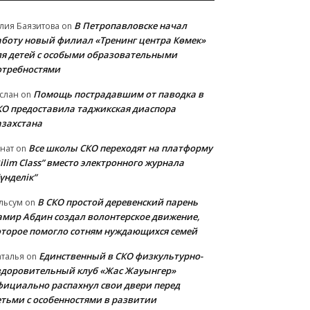
В Петропавловске начал
лия Баязитова
on
аботу новый филиал «Тренинг центра Көмек»
ля детей с особыми образовательными
отребностями
Помощь пострадавшим от паводка в
слан
on
КО предоставила таджикская диаспора
азахстана
Все школы СКО переходят на платформу
нат
on
ilim Class” вместо электронного журнала
үнделік”
В СКО простой деревенский парень
льсум
on
амир Абдин создал волонтерское движение,
оторое помогло сотням нуждающихся семей
Единственный в СКО физкультурно-
талья
on
здоровительный клуб «Жас Жауынгер»
фициально распахнул свои двери перед
етьми с особенностями в развитии