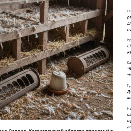
Га
р
д
п
Ру
С
К
Ка
“B
“К
Гу
Д
к
На
о
о
д
она Северо-Казахстанской области произошёл