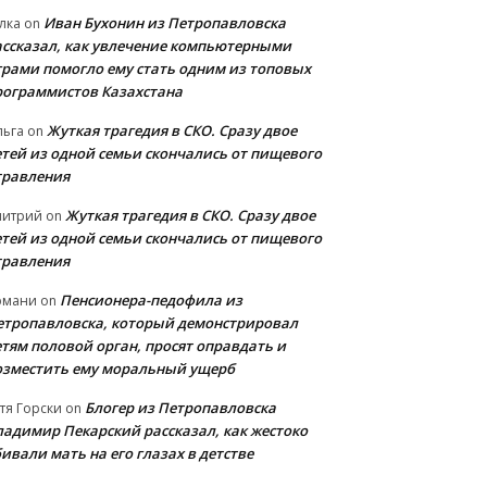
Иван Бухонин из Петропавловска
лка
on
ассказал, как увлечение компьютерными
грами помогло ему стать одним из топовых
рограммистов Казахстана
Жуткая трагедия в СКО. Сразу двое
льга
on
етей из одной семьи скончались от пищевого
травления
Жуткая трагедия в СКО. Сразу двое
митрий
on
етей из одной семьи скончались от пищевого
травления
Пенсионера-педофила из
рмани
on
етропавловска, который демонстрировал
етям половой орган, просят оправдать и
озместить ему моральный ущерб
Блогер из Петропавловска
тя Горски
on
ладимир Пекарский рассказал, как жестоко
ивали мать на его глазах в детстве