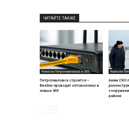
ЧИТАЙТЕ ТАКЖЕ
Новости Петропавловска и СКО
Новости Пе
Петропавловск строится –
Аким СКО 
Beeline проводит оптоволокно в
реконстру
новые ЖК
сооружени
районе