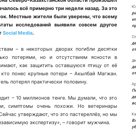
Ю
алось всё примерно три недели назад. За это
р
уток. Местные жители были уверены, что всему
и
ьтаты исследований выявили совсем другое
п
т
Social Media
.
О
д
твам – в некоторых дворах погибли десятки
о
ько потерями, но и отсутствием ясности в
д
нимают, как защитить оставшуюся птицу от её
д
о
 кто понес крупные потери – Акылбай Магжан.
ель потерял практически половину.
А
П
д
едит – 10 миллионов тенге. Мы думали, что это
в
ли, симптомы очень похожи. Но ветеринары
Сейчас утверждают, что это пастереллёз, но мы
Ка
В
независимую экспертизу», – говорит мужчина.
уб