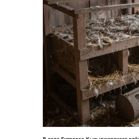
В селе Бугровое Кызылжарского рай