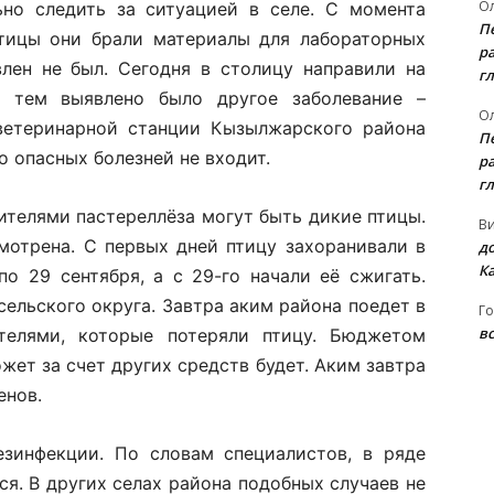
Ол
но следить за ситуацией в селе. С момента
П
птицы они брали материалы для лабораторных
ра
влен не был. Сегодня в столицу направили на
гл
 тем выявлено было другое заболевание –
Ол
 ветеринарной станции Кызылжарского района
П
о опасных болезней не входит.
ра
гл
ителями пастереллёза могут быть дикие птицы.
В
мотрена. С первых дней птицу захоранивали в
д
К
о 29 сентября, а с 29-го начали её сжигать.
ельского округа. Завтра аким района поедет в
Го
вс
телями, которые потеряли птицу. Бюджетом
жет за счет других средств будет. Аким завтра
енов.
езинфекции. По словам специалистов, в ряде
я. В других селах района подобных случаев не