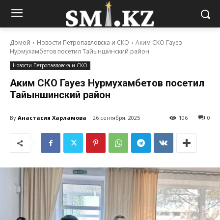
Домой
Новости Петропавловска и СКО
Аким СКО Гауез
Нурмухамбетов посетил Тайыншинский район
Новости Петропавловска и СКО
Аким СКО Гауез Нурмухамбетов посетил
Тайыншинский район
By
Анастасия Харламова
26 сентября, 2025
106
0