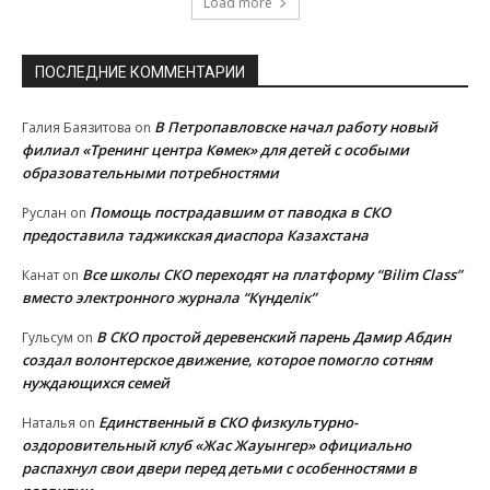
Load more
ПОСЛЕДНИЕ КОММЕНТАРИИ
В Петропавловске начал работу новый
Галия Баязитова
on
филиал «Тренинг центра Көмек» для детей с особыми
образовательными потребностями
Помощь пострадавшим от паводка в СКО
Руслан
on
предоставила таджикская диаспора Казахстана
Все школы СКО переходят на платформу “Bilim Class”
Канат
on
вместо электронного журнала “Күнделік”
В СКО простой деревенский парень Дамир Абдин
Гульсум
on
создал волонтерское движение, которое помогло сотням
нуждающихся семей
Единственный в СКО физкультурно-
Наталья
on
оздоровительный клуб «Жас Жауынгер» официально
распахнул свои двери перед детьми с особенностями в