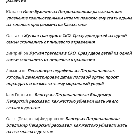
развитии
Иван Бухонин из Петропавловска рассказал, как
Юлка
on
увлечение компьютерными играми помогло ему стать одним
из топовых программистов Казахстана
Жуткая трагедия в СКО. Сразу двое детей из одной
Ольга
on
семьи скончались от пищевого отравления
Жуткая трагедия в СКО. Сразу двое детей из одной
дмитрий
on
семьи скончались от пищевого отравления
Пенсионера-педофила из Петропавловска,
Армани
on
который демонстрировал детям половой орган, просят
оправдать и возместить ему моральный ущерб
Блогер из Петропавловска Владимир
Катя Горски
on
Пекарский рассказал, как жестоко убивали мать на его
глазах в детстве
Блогер из Петропавловска
Олеся(Пекарская) Федорова
on
Владимир Пекарский рассказал, как жестоко убивали мать
на его глазах в детстве