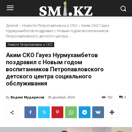
Домой
Новости Петропавловска и СКО
Аким СКО Гауез
Нурмухамбетов поздравил с Новым годом воспитанников
Петропавловского детского центра...
Новости Петропавловска и СКО
Аким СКО Гауез Нурмухамбетов
поздравил с Новым годом
воспитанников Петропавловского
детского центра социального
обслуживания
By
Вадим Мударисов
30 декабря, 2024
102
0