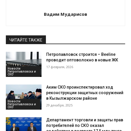
Вадим Мударисов
ЧИТАЙТЕ ТАКЖЕ
Петропавловск строится – Beeline
проводит оптоволокно в новые ЖК
17 февраля, 2026
Новости
Петропавловска и
СКО
Аким СКО проинспектировал ход
реконструкции защитных сооружений
в Кызылжарском районе
Новости
Петропавловска и
29 декабря, 2025
СКО
Департамент торговли и защиты прав
потребителей по СКО оказал
содействие в возврате 17,5 млн тенге