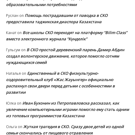
образовательными потребностями
Помощь пострадавшим от паводка в СКО
Руслан
on
предоставила таджикская диаспора Казахстана
Все школы СКО переходят на платформу “Bilim Class”
Канат
on
вместо электронного журнала “Күнделік”
В СКО простой деревенский парень Дамир Абдин
Гульсум
on
создал волонтерское движение, которое помогло сотням
нуждающихся семей
Единственный в СКО физкультурно-
Наталья
on
оздоровительный клуб «Жас Жауынгер» официально
распахнул свои двери перед детьми с особенностями в
развитии
Иван Бухонин из Петропавловска рассказал, как
Юлка
on
увлечение компьютерными играми помогло ему стать одним
из топовых программистов Казахстана
Жуткая трагедия в СКО. Сразу двое детей из одной
Ольга
on
семьи скончались от пищевого отравления