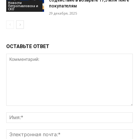
Новости
покупателям
Петропавловска и
СКО
29 декабря, 2025
ОСТАВЬТЕ ОТВЕТ
Комментарий:
Им
Эл
поч