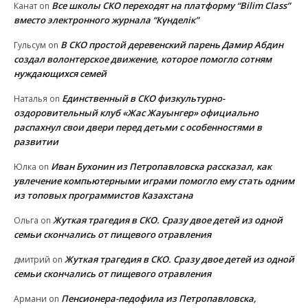
Все школы СКО переходят на платформу “Bilim Class”
Канат
on
вместо электронного журнала “Күнделік”
В СКО простой деревенский парень Дамир Абдин
Гульсум
on
создал волонтерское движение, которое помогло сотням
нуждающихся семей
Единственный в СКО физкультурно-
Наталья
on
оздоровительный клуб «Жас Жауынгер» официально
распахнул свои двери перед детьми с особенностями в
развитии
Иван Бухонин из Петропавловска рассказал, как
Юлка
on
увлечение компьютерными играми помогло ему стать одним
из топовых программистов Казахстана
Жуткая трагедия в СКО. Сразу двое детей из одной
Ольга
on
семьи скончались от пищевого отравления
Жуткая трагедия в СКО. Сразу двое детей из одной
дмитрий
on
семьи скончались от пищевого отравления
Пенсионера-педофила из Петропавловска,
Армани
on