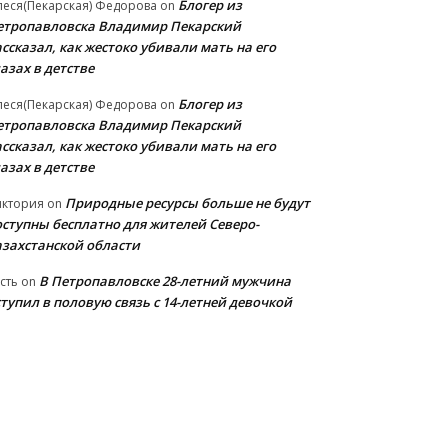
Блогер из
еся(Пекарская) Федорова
on
етропавловска Владимир Пекарский
ссказал, как жестоко убивали мать на его
азах в детстве
Блогер из
еся(Пекарская) Федорова
on
етропавловска Владимир Пекарский
ссказал, как жестоко убивали мать на его
азах в детстве
Природные ресурсы больше не будут
иктория
on
оступны бесплатно для жителей Северо-
азахстанской области
В Петропавловске 28-летний мужчина
сть
on
тупил в половую связь с 14-летней девочкой