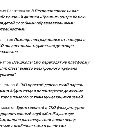
В Петропавловске начал
лия Баязитова
on
аботу новый филиал «Тренинг центра Көмек»
ля детей с особыми образовательными
отребностями
Помощь пострадавшим от паводка в
слан
on
КО предоставила таджикская диаспора
азахстана
Все школы СКО переходят на платформу
нат
on
ilim Class” вместо электронного журнала
үнделік”
В СКО простой деревенский парень
льсум
on
амир Абдин создал волонтерское движение,
оторое помогло сотням нуждающихся семей
Единственный в СКО физкультурно-
талья
on
здоровительный клуб «Жас Жауынгер»
фициально распахнул свои двери перед
етьми с особенностями в развитии