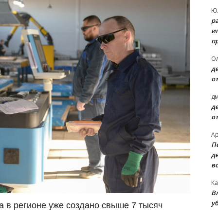
Ю
р
и
п
О
д
о
д
д
о
А
П
д
в
Ка
В
уб
 в регионе уже создано свыше 7 тысяч