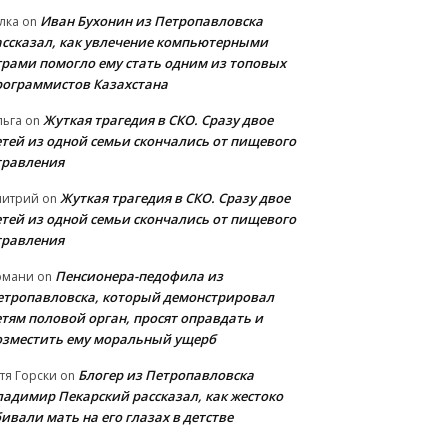
Иван Бухонин из Петропавловска
лка
on
ассказал, как увлечение компьютерными
грами помогло ему стать одним из топовых
рограммистов Казахстана
Жуткая трагедия в СКО. Сразу двое
льга
on
етей из одной семьи скончались от пищевого
травления
Жуткая трагедия в СКО. Сразу двое
митрий
on
етей из одной семьи скончались от пищевого
травления
Пенсионера-педофила из
рмани
on
етропавловска, который демонстрировал
етям половой орган, просят оправдать и
озместить ему моральный ущерб
Блогер из Петропавловска
тя Горски
on
ладимир Пекарский рассказал, как жестоко
ивали мать на его глазах в детстве