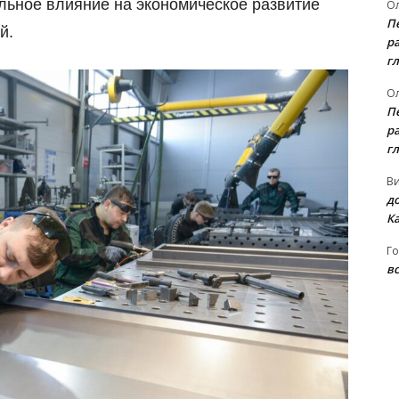
ельное влияние на экономическое развитие
Ол
П
й.
ра
гл
Ол
П
ра
гл
В
д
К
Го
вс