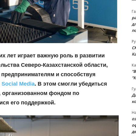
Га
р
д
п
Ру
С
К
х лет играет важную роль в развитии
льства Северо-Казахстанской области,
Ка
“B
 предпринимателям и способствуя
“К
т
Social Media
.
В этом смогли убедиться
Гу
е, организованном фондом по
Д
к
ся его поддержкой.
На
о
о
д