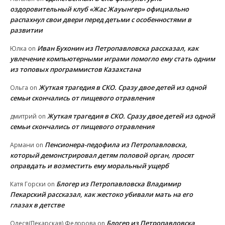
оздоровительный клуб «Жас Жауынгер» официально
распахнул свои двери перед детьми с особенностями в
развитии
Иван Бухонин из Петропавловска рассказал, как
Юлка
on
увлечение компьютерными играми помогло ему стать одним
из топовых программистов Казахстана
Жуткая трагедия в СКО. Сразу двое детей из одной
Ольга
on
семьи скончались от пищевого отравления
Жуткая трагедия в СКО. Сразу двое детей из одной
дмитрий
on
семьи скончались от пищевого отравления
Пенсионера-педофила из Петропавловска,
Армани
on
который демонстрировал детям половой орган, просят
оправдать и возместить ему моральный ущерб
Блогер из Петропавловска Владимир
Катя Горски
on
Пекарский рассказал, как жестоко убивали мать на его
глазах в детстве
Блогер из Петропавловска
Олеся(Пекарская) Федорова
on