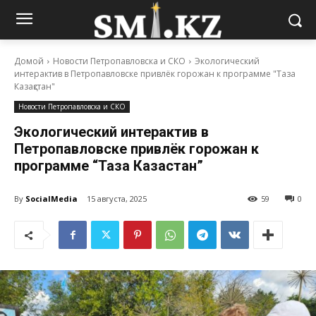
Домой
Новости Петропавловска и СКО
Экологический
интерактив в Петропавловске привлёк горожан к программе "Таза
Казақстан"
Новости Петропавловска и СКО
Экологический интерактив в
Петропавловске привлёк горожан к
программе “Таза Казақстан”
By
SocialMedia
15 августа, 2025
59
0