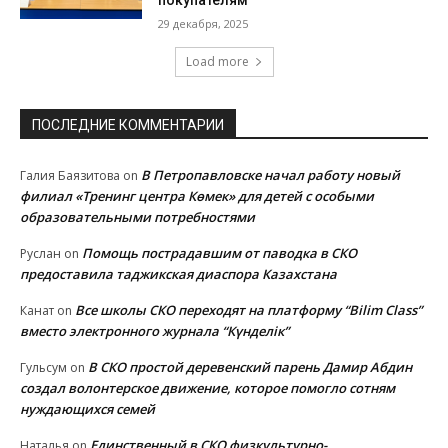
29 декабря, 2025
Load more
ПОСЛЕДНИЕ КОММЕНТАРИИ
В Петропавловске начал работу новый
Галия Баязитова
on
филиал «Тренинг центра Көмек» для детей с особыми
образовательными потребностями
Помощь пострадавшим от паводка в СКО
Руслан
on
предоставила таджикская диаспора Казахстана
Все школы СКО переходят на платформу “Bilim Class”
Канат
on
вместо электронного журнала “Күнделік”
В СКО простой деревенский парень Дамир Абдин
Гульсум
on
создал волонтерское движение, которое помогло сотням
нуждающихся семей
Единственный в СКО физкультурно-
Наталья
on