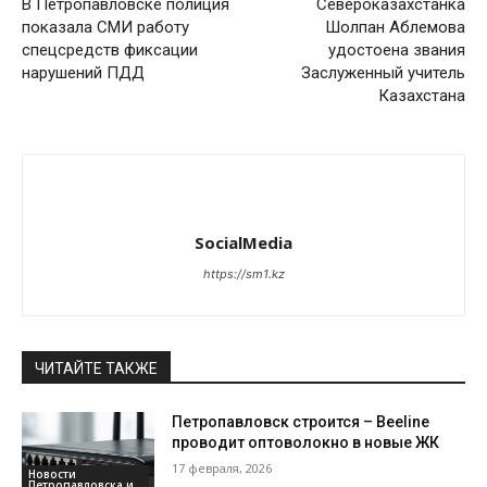
В Петропавловске полиция
Североказахстанка
показала СМИ работу
Шолпан Аблемова
спецсредств фиксации
удостоена звания
нарушений ПДД
Заслуженный учитель
Казахстана
SocialMedia
https://sm1.kz
ЧИТАЙТЕ ТАКЖЕ
Петропавловск строится – Beeline
проводит оптоволокно в новые ЖК
17 февраля, 2026
Новости
Петропавловска и