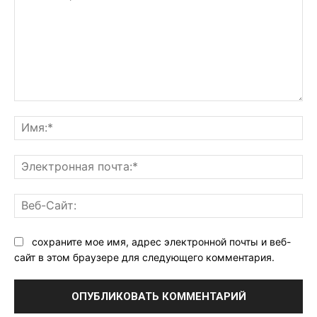
Комментарий:
Им
Эл
поч
Ве
Са
сохраните мое имя, адрес электронной почты и веб-
сайт в этом браузере для следующего комментария.