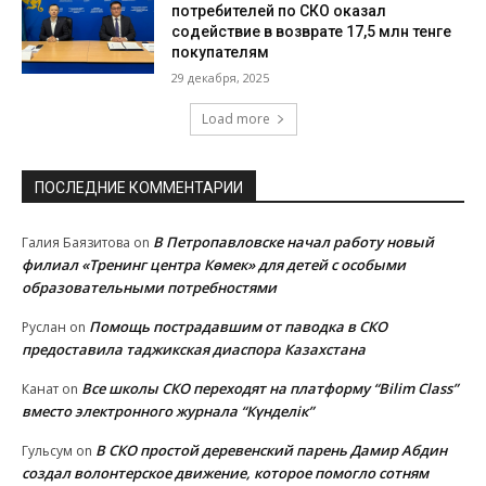
потребителей по СКО оказал
содействие в возврате 17,5 млн тенге
покупателям
29 декабря, 2025
Load more
ПОСЛЕДНИЕ КОММЕНТАРИИ
В Петропавловске начал работу новый
Галия Баязитова
on
филиал «Тренинг центра Көмек» для детей с особыми
образовательными потребностями
Помощь пострадавшим от паводка в СКО
Руслан
on
предоставила таджикская диаспора Казахстана
Все школы СКО переходят на платформу “Bilim Class”
Канат
on
вместо электронного журнала “Күнделік”
В СКО простой деревенский парень Дамир Абдин
Гульсум
on
создал волонтерское движение, которое помогло сотням