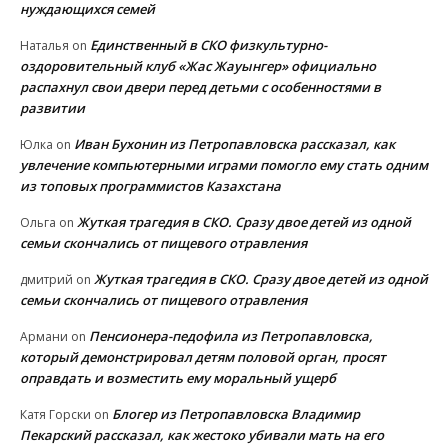
нуждающихся семей
Единственный в СКО физкультурно-
Наталья
on
оздоровительный клуб «Жас Жауынгер» официально
распахнул свои двери перед детьми с особенностями в
развитии
Иван Бухонин из Петропавловска рассказал, как
Юлка
on
увлечение компьютерными играми помогло ему стать одним
из топовых программистов Казахстана
Жуткая трагедия в СКО. Сразу двое детей из одной
Ольга
on
семьи скончались от пищевого отравления
Жуткая трагедия в СКО. Сразу двое детей из одной
дмитрий
on
семьи скончались от пищевого отравления
Пенсионера-педофила из Петропавловска,
Армани
on
который демонстрировал детям половой орган, просят
оправдать и возместить ему моральный ущерб
Блогер из Петропавловска Владимир
Катя Горски
on
Пекарский рассказал, как жестоко убивали мать на его