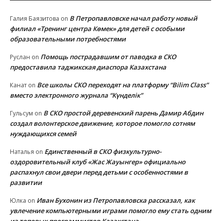
В Петропавловске начал работу новый
Галия Баязитова
on
филиал «Тренинг центра Көмек» для детей с особыми
образовательными потребностями
Помощь пострадавшим от паводка в СКО
Руслан
on
предоставила таджикская диаспора Казахстана
Все школы СКО переходят на платформу “Bilim Class”
Канат
on
вместо электронного журнала “Күнделік”
В СКО простой деревенский парень Дамир Абдин
Гульсум
on
создал волонтерское движение, которое помогло сотням
нуждающихся семей
Единственный в СКО физкультурно-
Наталья
on
оздоровительный клуб «Жас Жауынгер» официально
распахнул свои двери перед детьми с особенностями в
развитии
Иван Бухонин из Петропавловска рассказал, как
Юлка
on
увлечение компьютерными играми помогло ему стать одним