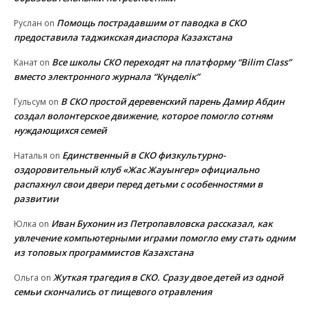
Помощь пострадавшим от паводка в СКО
Руслан
on
предоставила таджикская диаспора Казахстана
Все школы СКО переходят на платформу “Bilim Class”
Канат
on
вместо электронного журнала “Күнделік”
В СКО простой деревенский парень Дамир Абдин
Гульсум
on
создал волонтерское движение, которое помогло сотням
нуждающихся семей
Единственный в СКО физкультурно-
Наталья
on
оздоровительный клуб «Жас Жауынгер» официально
распахнул свои двери перед детьми с особенностями в
развитии
Иван Бухонин из Петропавловска рассказал, как
Юлка
on
увлечение компьютерными играми помогло ему стать одним
из топовых программистов Казахстана
Жуткая трагедия в СКО. Сразу двое детей из одной
Ольга
on
семьи скончались от пищевого отравления