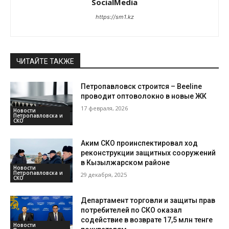
SocialMedia
https://sm1.kz
ЧИТАЙТЕ ТАКЖЕ
Петропавловск строится – Beeline
проводит оптоволокно в новые ЖК
17 февраля, 2026
Новости
Петропавловска и
СКО
Аким СКО проинспектировал ход
реконструкции защитных сооружений
в Кызылжарском районе
Новости
Петропавловска и
29 декабря, 2025
СКО
Департамент торговли и защиты прав
потребителей по СКО оказал
содействие в возврате 17,5 млн тенге
Новости