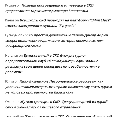
Помощь пострадавшим от паводка в СКО
Руслан
on
предоставила таджикская диаспора Казахстана
Все школы СКО переходят на платформу “Bilim Class”
Канат
on
вместо электронного журнала “Күнделік”
В СКО простой деревенский парень Дамир Абдин
Гульсум
on
создал волонтерское движение, которое помогло сотням
нуждающихся семей
Единственный в СКО физкультурно-
Наталья
on
оздоровительный клуб «Жас Жауынгер» официально
распахнул свои двери перед детьми с особенностями в
развитии
Иван Бухонин из Петропавловска рассказал, как
Юлка
on
увлечение компьютерными играми помогло ему стать одним
из топовых программистов Казахстана
Жуткая трагедия в СКО. Сразу двое детей из одной
Ольга
on
семьи скончались от пищевого отравления
Жуткая трагедия в СКО. Сразу двое детей из одной
дмитрий
on