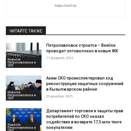
https://sm1.kz
ЧИТАЙТЕ ТАКЖЕ
Петропавловск строится – Beeline
проводит оптоволокно в новые ЖК
17 февраля, 2026
Новости
Петропавловска и
СКО
Аким СКО проинспектировал ход
реконструкции защитных сооружений
в Кызылжарском районе
Новости
Петропавловска и
29 декабря, 2025
СКО
Департамент торговли и защиты прав
потребителей по СКО оказал
содействие в возврате 17,5 млн тенге
Новости
покупателям
Петропавловска и
СКО