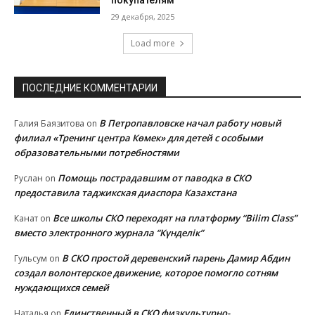
29 декабря, 2025
Load more
ПОСЛЕДНИЕ КОММЕНТАРИИ
В Петропавловске начал работу новый
Галия Баязитова
on
филиал «Тренинг центра Көмек» для детей с особыми
образовательными потребностями
Помощь пострадавшим от паводка в СКО
Руслан
on
предоставила таджикская диаспора Казахстана
Все школы СКО переходят на платформу “Bilim Class”
Канат
on
вместо электронного журнала “Күнделік”
В СКО простой деревенский парень Дамир Абдин
Гульсум
on
создал волонтерское движение, которое помогло сотням
нуждающихся семей
Единственный в СКО физкультурно-
Наталья
on