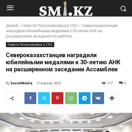
Домой
Новости Петропавловска и СКО
Североказахстанцев
наградили юбилейными медалями к 30-летию АНК на
расширенном заседании Ассамблеи
Новости Петропавловска и СКО
Североказахстанцев наградили
юбилейными медалями к 30-летию АНК
на расширенном заседании Ассамблеи
By
SocialMedia
17 апреля, 2025
117
0