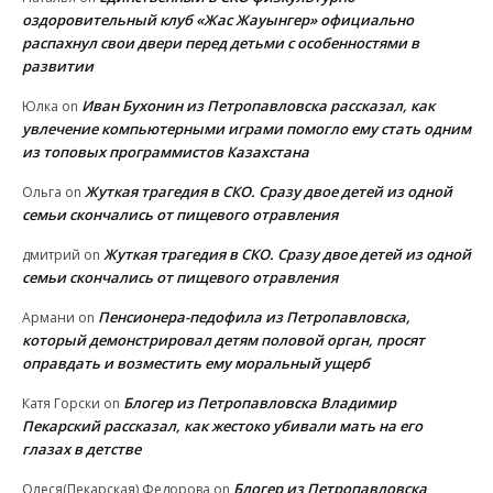
оздоровительный клуб «Жас Жауынгер» официально
распахнул свои двери перед детьми с особенностями в
развитии
Иван Бухонин из Петропавловска рассказал, как
Юлка
on
увлечение компьютерными играми помогло ему стать одним
из топовых программистов Казахстана
Жуткая трагедия в СКО. Сразу двое детей из одной
Ольга
on
семьи скончались от пищевого отравления
Жуткая трагедия в СКО. Сразу двое детей из одной
дмитрий
on
семьи скончались от пищевого отравления
Пенсионера-педофила из Петропавловска,
Армани
on
который демонстрировал детям половой орган, просят
оправдать и возместить ему моральный ущерб
Блогер из Петропавловска Владимир
Катя Горски
on
Пекарский рассказал, как жестоко убивали мать на его
глазах в детстве
Блогер из Петропавловска
Олеся(Пекарская) Федорова
on