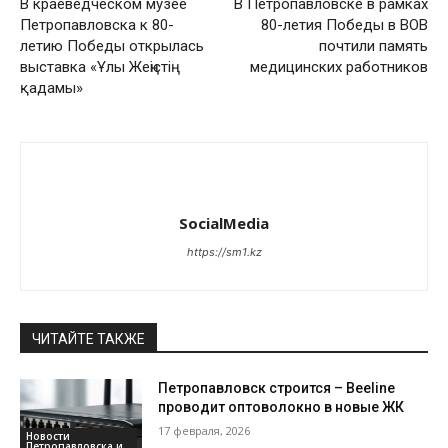
В краеведческом музее
В Петропавловске в рамках
Петропавловска к 80-
80-летия Победы в ВОВ
летию Победы открылась
почтили память
выставка «Ұлы Жеңістің
медицинских работников
қадамы»
SocialMedia
https://sm1.kz
ЧИТАЙТЕ ТАКЖЕ
Петропавловск строится – Beeline
проводит оптоволокно в новые ЖК
17 февраля, 2026
Новости
Петропавловска и