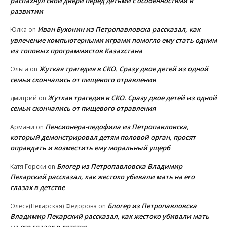
распахнул свои двери перед детьми с особенностями в
развитии
Иван Бухонин из Петропавловска рассказал, как
Юлка
on
увлечение компьютерными играми помогло ему стать одним
из топовых программистов Казахстана
Жуткая трагедия в СКО. Сразу двое детей из одной
Ольга
on
семьи скончались от пищевого отравления
Жуткая трагедия в СКО. Сразу двое детей из одной
дмитрий
on
семьи скончались от пищевого отравления
Пенсионера-педофила из Петропавловска,
Армани
on
который демонстрировал детям половой орган, просят
оправдать и возместить ему моральный ущерб
Блогер из Петропавловска Владимир
Катя Горски
on
Пекарский рассказал, как жестоко убивали мать на его
глазах в детстве
Блогер из Петропавловска
Олеся(Пекарская) Федорова
on
Владимир Пекарский рассказал, как жестоко убивали мать