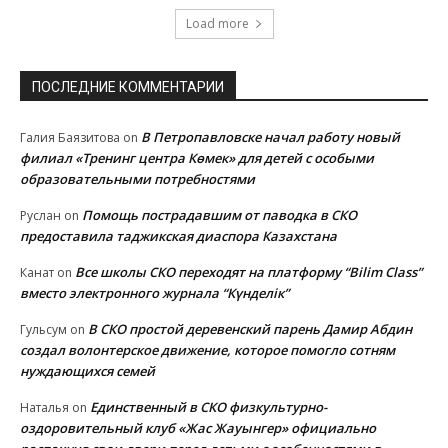
Load more
ПОСЛЕДНИЕ КОММЕНТАРИИ
В Петропавловске начал работу новый
Галия Баязитова
on
филиал «Тренинг центра Көмек» для детей с особыми
образовательными потребностями
Помощь пострадавшим от паводка в СКО
Руслан
on
предоставила таджикская диаспора Казахстана
Все школы СКО переходят на платформу “Bilim Class”
Канат
on
вместо электронного журнала “Күнделік”
В СКО простой деревенский парень Дамир Абдин
Гульсум
on
создал волонтерское движение, которое помогло сотням
нуждающихся семей
Единственный в СКО физкультурно-
Наталья
on
оздоровительный клуб «Жас Жауынгер» официально