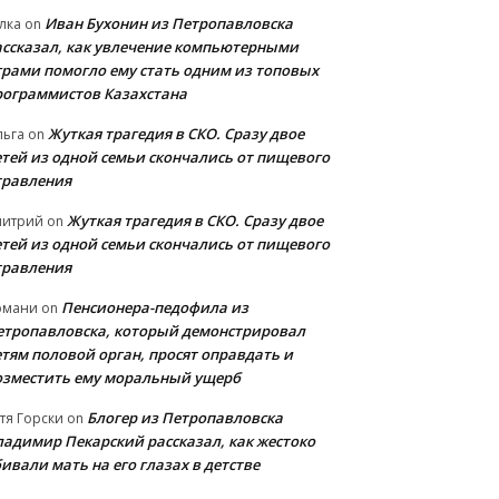
Иван Бухонин из Петропавловска
лка
on
ассказал, как увлечение компьютерными
грами помогло ему стать одним из топовых
рограммистов Казахстана
Жуткая трагедия в СКО. Сразу двое
льга
on
етей из одной семьи скончались от пищевого
травления
Жуткая трагедия в СКО. Сразу двое
митрий
on
етей из одной семьи скончались от пищевого
травления
Пенсионера-педофила из
рмани
on
етропавловска, который демонстрировал
етям половой орган, просят оправдать и
озместить ему моральный ущерб
Блогер из Петропавловска
тя Горски
on
ладимир Пекарский рассказал, как жестоко
ивали мать на его глазах в детстве