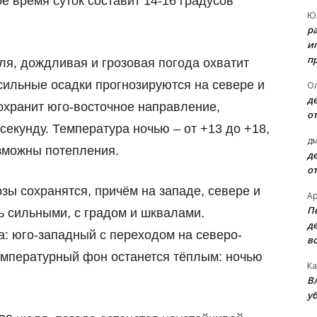
е время суток составит 14-16 градусов
Ю
р
и
п
юля, дождливая и грозовая погода охватит
 сильные осадки прогнозируются на севере и
О
д
сохранит юго-восточное направление,
о
секунду. Температура ночью – от +13 до +18,
д
озможны потепления.
д
о
озы сохранятся, причём на западе, севере и
А
П
ь сильными, с градом и шквалами.
д
: юго-западный с переходом на северо-
в
Температурный фон останется тёплым: ночью
Ка
В
уб