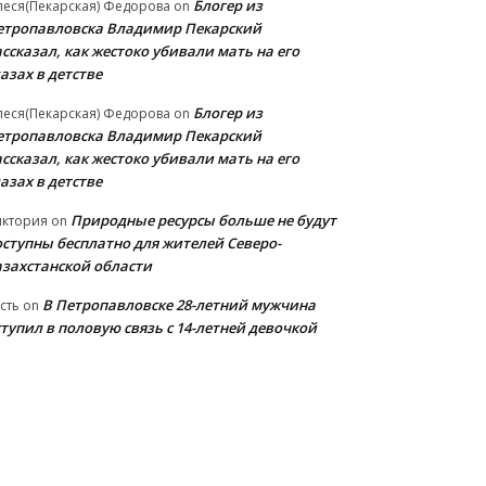
Блогер из
еся(Пекарская) Федорова
on
етропавловска Владимир Пекарский
ссказал, как жестоко убивали мать на его
азах в детстве
Блогер из
еся(Пекарская) Федорова
on
етропавловска Владимир Пекарский
ссказал, как жестоко убивали мать на его
азах в детстве
Природные ресурсы больше не будут
иктория
on
оступны бесплатно для жителей Северо-
азахстанской области
В Петропавловске 28-летний мужчина
сть
on
тупил в половую связь с 14-летней девочкой