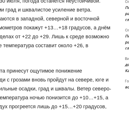
 30 июля, погода останется неустойчивой.
Ол
П
и град и шквалистое усиление ветра.
ра
ются в западной, северной и восточной
гл
рмометров покажут +13…+18 градусов, а днём
Ол
П
делах от +22 до +29. Лишь к среде возможно
ра
 температура составит около +26, в
гл
В
д
К
ста принесут ощутимое понижение
ди с грозами вновь пройдут на севере, юге и
Го
вс
ильные осадки, град и шквалы. Ветер северо-
 Температура ночью понизится до +10…+15, а
здух прогреется лишь до +15…+20 градусов,