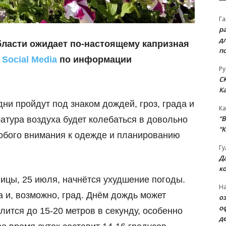
Га
р
д
бласти ожидает по-настоящему капризная
п
т
Social Media
по информации
Ру
С
К
ни пройдут под знаком дождей, гроз, града и
Ка
“B
атура воздуха будет колебаться в довольно
“К
собого внимания к одежде и планированию
Гу
Д
к
ницы, 25 июля, начнётся ухудшение погоды.
На
а и, возможно, град. Днём дождь может
о
о
лится до 15-20 метров в секунду, особенно
д