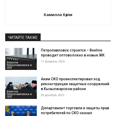
Камилла Кәрім
ЧИТАЙТЕ ТАКЖЕ
Петропавловск строится – Beeline
проводит оптоволокно в новые ЖК
17 февраля, 2026
Новости
Петропавловска и
СКО
Аким СКО проинспектировал ход
реконструкции защитных сооружений
в Кызылжарском районе
Новости
Петропавловска и
29 декабря, 2025
СКО
Департамент торговли и защиты прав
потребителей по СКО оказал