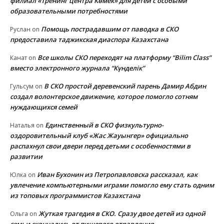
филиал «Тренинг центра Көмек» для детей с особыми
образовательными потребностями
Помощь пострадавшим от паводка в СКО
Руслан
on
предоставила таджикская диаспора Казахстана
Все школы СКО переходят на платформу “Bilim Class”
Канат
on
вместо электронного журнала “Күнделік”
В СКО простой деревенский парень Дамир Абдин
Гульсум
on
создал волонтерское движение, которое помогло сотням
нуждающихся семей
Единственный в СКО физкультурно-
Наталья
on
оздоровительный клуб «Жас Жауынгер» официально
распахнул свои двери перед детьми с особенностями в
развитии
Иван Бухонин из Петропавловска рассказал, как
Юлка
on
увлечение компьютерными играми помогло ему стать одним
из топовых программистов Казахстана
Жуткая трагедия в СКО. Сразу двое детей из одной
Ольга
on