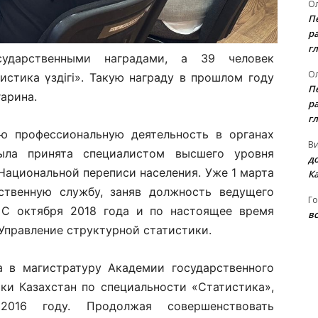
Ол
П
ра
гл
сударственными наградами, а 39 человек
Ол
стика үздігі». Такую награду в прошлом году
П
арина.
ра
гл
ю профессиональную деятельность в органах
В
ыла принята специалистом высшего уровня
д
Национальной переписи населения. Уже 1 марта
К
ственную службу, заняв должность ведущего
Го
. С октября 2018 года и по настоящее время
вс
Управление структурной статистики.
а в магистратуру Академии государственного
ки Казахстан по специальности «Статистика»,
016 году. Продолжая совершенствовать