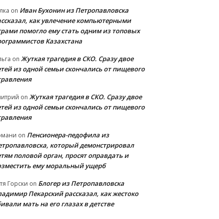
Иван Бухонин из Петропавловска
лка
on
ассказал, как увлечение компьютерными
грами помогло ему стать одним из топовых
рограммистов Казахстана
Жуткая трагедия в СКО. Сразу двое
льга
on
етей из одной семьи скончались от пищевого
травления
Жуткая трагедия в СКО. Сразу двое
митрий
on
етей из одной семьи скончались от пищевого
травления
Пенсионера-педофила из
рмани
on
етропавловска, который демонстрировал
етям половой орган, просят оправдать и
озместить ему моральный ущерб
Блогер из Петропавловска
тя Горски
on
ладимир Пекарский рассказал, как жестоко
ивали мать на его глазах в детстве