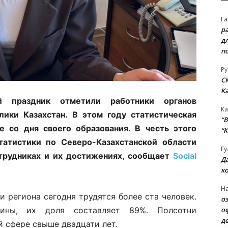
Га
р
д
п
Ру
С
К
й праздник отметили работники органов
Ка
лики Казахстан. В этом году статистическая
“B
е со дня своего образования. В честь этого
“К
атистики по Северо-Казахстанской области
Гу
отрудниках и их достижениях, сообщает
Social
Д
к
На
и региона сегодня трудятся более ста человек.
о
о
ины, их доля составляет 89%. Полсотни
д
й сфере свыше двадцати лет.