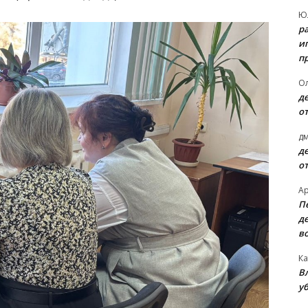
Ю
р
и
п
О
д
о
д
д
о
А
П
д
в
Ка
В
уб