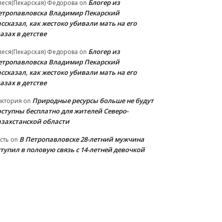
Блогер из
еся(Пекарская) Федорова
on
етропавловска Владимир Пекарский
ссказал, как жестоко убивали мать на его
азах в детстве
Блогер из
еся(Пекарская) Федорова
on
етропавловска Владимир Пекарский
ссказал, как жестоко убивали мать на его
азах в детстве
Природные ресурсы больше не будут
иктория
on
оступны бесплатно для жителей Северо-
азахстанской области
В Петропавловске 28-летний мужчина
сть
on
тупил в половую связь с 14-летней девочкой