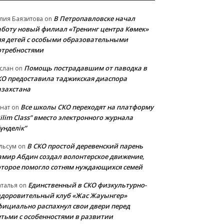
В Петропавловске начал
лия Баязитова
on
аботу новый филиал «Тренинг центра Көмек»
ля детей с особыми образовательными
отребностями
Помощь пострадавшим от паводка в
слан
on
КО предоставила таджикская диаспора
азахстана
Все школы СКО переходят на платформу
нат
on
ilim Class” вместо электронного журнала
үнделік”
В СКО простой деревенский парень
льсум
on
амир Абдин создал волонтерское движение,
оторое помогло сотням нуждающихся семей
Единственный в СКО физкультурно-
талья
on
здоровительный клуб «Жас Жауынгер»
фициально распахнул свои двери перед
етьми с особенностями в развитии