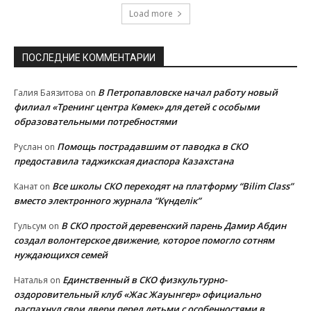
Load more
ПОСЛЕДНИЕ КОММЕНТАРИИ
В Петропавловске начал работу новый
Галия Баязитова
on
филиал «Тренинг центра Көмек» для детей с особыми
образовательными потребностями
Помощь пострадавшим от паводка в СКО
Руслан
on
предоставила таджикская диаспора Казахстана
Все школы СКО переходят на платформу “Bilim Class”
Канат
on
вместо электронного журнала “Күнделік”
В СКО простой деревенский парень Дамир Абдин
Гульсум
on
создал волонтерское движение, которое помогло сотням
нуждающихся семей
Единственный в СКО физкультурно-
Наталья
on
оздоровительный клуб «Жас Жауынгер» официально
распахнул свои двери перед детьми с особенностями в