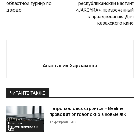
областной турнир по
республиканский кастинг
дзюдо
«JARQYRA», приуроченный
к празднованию Дня
казахского кино
Анастасия Харламова
ЧИТАЙТЕ ТАКЖЕ
Петропавловск строится – Beeline
проводит оптоволокно в новые ЖК
17 февраля, 2026
Новости
Петропавловска и
СКО