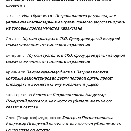
развитии
Иван Бухонин из Петропавловска рассказал, как
Юлка
on
увлечение компьютерными играми помогло ему стать одним
из топовых программистов Казахстана
Жуткая трагедия в СКО. Сразу двое детей из одной
Ольга
on
семьи скончались от пищевого отравления
Жуткая трагедия в СКО. Сразу двое детей из одной
дмитрий
on
семьи скончались от пищевого отравления
Пенсионера-педофила из Петропавловска,
Армани
on
который демонстрировал детям половой орган, просят
оправдать и возместить ему моральный ущерб
Блогер из Петропавловска Владимир
Катя Горски
on
Пекарский рассказал, как жестоко убивали мать на его
глазах в детстве
Блогер из Петропавловска
Олеся(Пекарская) Федорова
on
Владимир Пекарский рассказал, как жестоко убивали мать
на его глазах в детстве