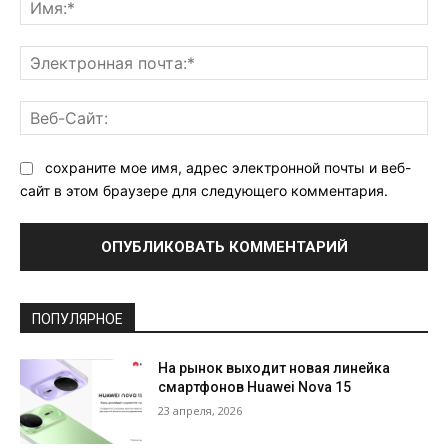
Им
Эл
поч
Ве
Са
сохраните мое имя, адрес электронной почты и веб-
сайт в этом браузере для следующего комментария.
ПОПУЛЯРНОЕ
На рынок выходит новая линейка
смартфонов Huawei Nova 15
23 апреля, 2026