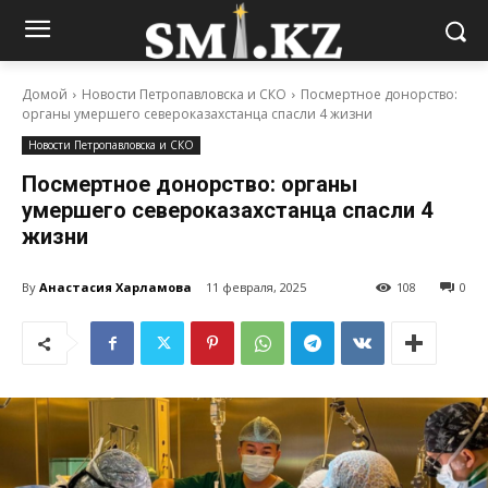
Домой
Новости Петропавловска и СКО
Посмертное донорство:
органы умершего североказахстанца спасли 4 жизни
Новости Петропавловска и СКО
Посмертное донорство: органы
умершего североказахстанца спасли 4
жизни
By
Анастасия Харламова
11 февраля, 2025
108
0