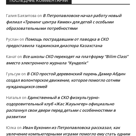
ПОСЛЕДНИЕ КОММЕНТАРИИ
В Петропавловске начал работу новый
Галия Баязитова
on
филиал «Тренинг центра Көмек» для детей с особыми
образовательными потребностями
Помощь пострадавшим от паводка в СКО
Руслан
on
предоставила таджикская диаспора Казахстана
Все школы СКО переходят на платформу “Bilim Class”
Канат
on
вместо электронного журнала “Күнделік”
В СКО простой деревенский парень Дамир Абдин
Гульсум
on
создал волонтерское движение, которое помогло сотням
нуждающихся семей
Единственный в СКО физкультурно-
Наталья
on
оздоровительный клуб «Жас Жауынгер» официально
распахнул свои двери перед детьми с особенностями в
развитии
Иван Бухонин из Петропавловска рассказал, как
Юлка
on
увлечение компьютерными играми помогло ему стать одним