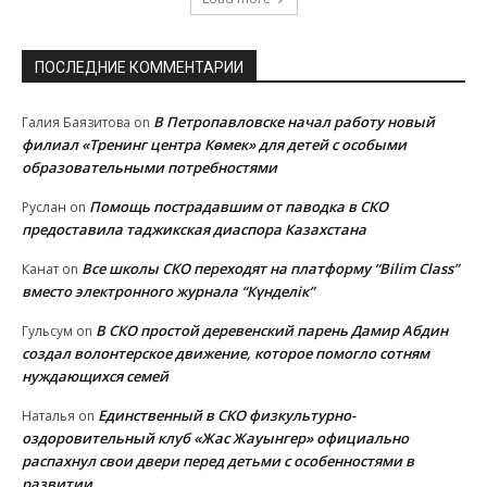
ПОСЛЕДНИЕ КОММЕНТАРИИ
В Петропавловске начал работу новый
Галия Баязитова
on
филиал «Тренинг центра Көмек» для детей с особыми
образовательными потребностями
Помощь пострадавшим от паводка в СКО
Руслан
on
предоставила таджикская диаспора Казахстана
Все школы СКО переходят на платформу “Bilim Class”
Канат
on
вместо электронного журнала “Күнделік”
В СКО простой деревенский парень Дамир Абдин
Гульсум
on
создал волонтерское движение, которое помогло сотням
нуждающихся семей
Единственный в СКО физкультурно-
Наталья
on
оздоровительный клуб «Жас Жауынгер» официально
распахнул свои двери перед детьми с особенностями в
развитии